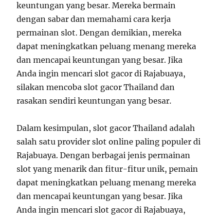
keuntungan yang besar. Mereka bermain
dengan sabar dan memahami cara kerja
permainan slot. Dengan demikian, mereka
dapat meningkatkan peluang menang mereka
dan mencapai keuntungan yang besar. Jika
Anda ingin mencari slot gacor di Rajabuaya,
silakan mencoba slot gacor Thailand dan
rasakan sendiri keuntungan yang besar.
Dalam kesimpulan, slot gacor Thailand adalah
salah satu provider slot online paling populer di
Rajabuaya. Dengan berbagai jenis permainan
slot yang menarik dan fitur-fitur unik, pemain
dapat meningkatkan peluang menang mereka
dan mencapai keuntungan yang besar. Jika
Anda ingin mencari slot gacor di Rajabuaya,