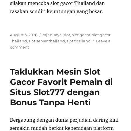
silakan mencoba slot gacor Thailand dan
rasakan sendiri keuntungan yang besar.
Posted
Tags
August 3, 2026
rajabuaya
,
slot
,
slot gacor
,
slot gacor
on
Thailand
,
slot server thailand
,
slot thailand
Leave a
on
comment
Tingkatkan
Strategi
Bermain
Taklukkan Mesin Slot
Slot
Thailand
Gacor Favorit Pemain di
dan
Situs Slot777 dengan
Nikmati
Kemenangan
Bonus Tanpa Henti
Berkelanjutan
Bergabung dengan dunia perjudian daring kini
semakin mudah berkat keberadaan platform