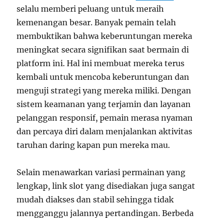
selalu memberi peluang untuk meraih
kemenangan besar. Banyak pemain telah
membuktikan bahwa keberuntungan mereka
meningkat secara signifikan saat bermain di
platform ini. Hal ini membuat mereka terus
kembali untuk mencoba keberuntungan dan
menguji strategi yang mereka miliki. Dengan
sistem keamanan yang terjamin dan layanan
pelanggan responsif, pemain merasa nyaman
dan percaya diri dalam menjalankan aktivitas
taruhan daring kapan pun mereka mau.
Selain menawarkan variasi permainan yang
lengkap, link slot yang disediakan juga sangat
mudah diakses dan stabil sehingga tidak
mengganggu jalannya pertandingan. Berbeda