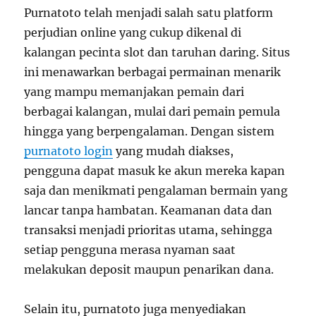
Purnatoto telah menjadi salah satu platform
perjudian online yang cukup dikenal di
kalangan pecinta slot dan taruhan daring. Situs
ini menawarkan berbagai permainan menarik
yang mampu memanjakan pemain dari
berbagai kalangan, mulai dari pemain pemula
hingga yang berpengalaman. Dengan sistem
purnatoto login
yang mudah diakses,
pengguna dapat masuk ke akun mereka kapan
saja dan menikmati pengalaman bermain yang
lancar tanpa hambatan. Keamanan data dan
transaksi menjadi prioritas utama, sehingga
setiap pengguna merasa nyaman saat
melakukan deposit maupun penarikan dana.
Selain itu, purnatoto juga menyediakan