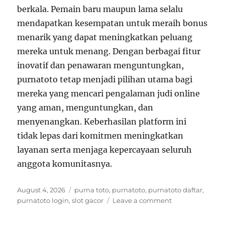
berkala. Pemain baru maupun lama selalu
mendapatkan kesempatan untuk meraih bonus
menarik yang dapat meningkatkan peluang
mereka untuk menang. Dengan berbagai fitur
inovatif dan penawaran menguntungkan,
purnatoto tetap menjadi pilihan utama bagi
mereka yang mencari pengalaman judi online
yang aman, menguntungkan, dan
menyenangkan. Keberhasilan platform ini
tidak lepas dari komitmen meningkatkan
layanan serta menjaga kepercayaan seluruh
anggota komunitasnya.
Posted
Tags
August 4, 2026
purna toto
,
purnatoto
,
purnatoto daftar
,
on
on
purnatoto login
,
slot gacor
Leave a comment
Jangan
Ragu