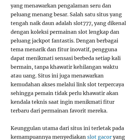
yang menawarkan pengalaman seru dan
peluang menang besar. Salah satu situs yang
tengah naik daun adalah slot777, yang dikenal
dengan koleksi permainan slot lengkap dan
peluang jackpot fantastis. Dengan berbagai
tema menarik dan fitur inovatif, pengguna
dapat menikmati sensasi berbeda setiap kali
bermain, tanpa khawatir kehilangan waktu
atau uang. Situs ini juga menawarkan
kemudahan akses melalui link slot terpercaya
sehingga pemain tidak perlu khawatir akan
kendala teknis saat ingin menikmati fitur
terbaru dari permainan favorit mereka.
Keunggulan utama dari situs ini terletak pada
kemampuannya menyediakan
slot gacor
yang