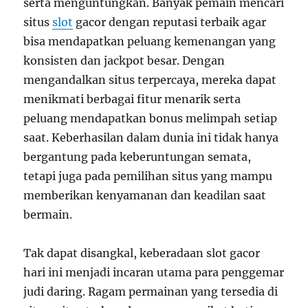
serta menguntungkan. Banyak pemain mencari
situs
slot
gacor dengan reputasi terbaik agar
bisa mendapatkan peluang kemenangan yang
konsisten dan jackpot besar. Dengan
mengandalkan situs terpercaya, mereka dapat
menikmati berbagai fitur menarik serta
peluang mendapatkan bonus melimpah setiap
saat. Keberhasilan dalam dunia ini tidak hanya
bergantung pada keberuntungan semata,
tetapi juga pada pemilihan situs yang mampu
memberikan kenyamanan dan keadilan saat
bermain.
Tak dapat disangkal, keberadaan slot gacor
hari ini menjadi incaran utama para penggemar
judi daring. Ragam permainan yang tersedia di