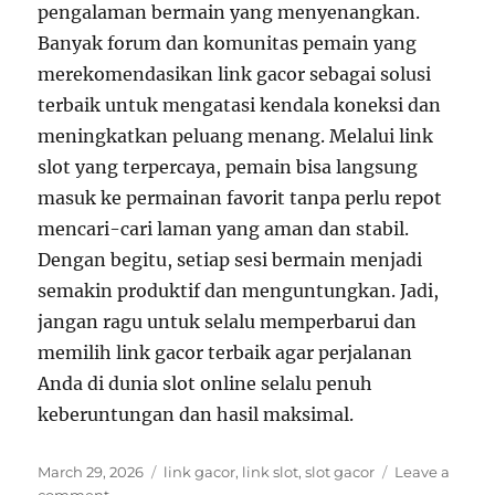
pengalaman bermain yang menyenangkan.
Banyak forum dan komunitas pemain yang
merekomendasikan link gacor sebagai solusi
terbaik untuk mengatasi kendala koneksi dan
meningkatkan peluang menang. Melalui link
slot yang terpercaya, pemain bisa langsung
masuk ke permainan favorit tanpa perlu repot
mencari-cari laman yang aman dan stabil.
Dengan begitu, setiap sesi bermain menjadi
semakin produktif dan menguntungkan. Jadi,
jangan ragu untuk selalu memperbarui dan
memilih link gacor terbaik agar perjalanan
Anda di dunia slot online selalu penuh
keberuntungan dan hasil maksimal.
Posted
Tags
March 29, 2026
link gacor
,
link slot
,
slot gacor
Leave a
on
on