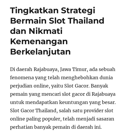
Mencoba
Tingkatkan Strategi
Strategi
Baru
Bermain Slot Thailand
Untuk
dan Nikmati
Menang
Besar
Kemenangan
di
Slot
Berkelanjutan
Gacor
Favorit
Anda!
Di daerah Rajabuaya, Jawa Timur, ada sebuah
fenomena yang telah menghebohkan dunia
perjudian online, yaitu Slot Gacor. Banyak
pemain yang mencari slot gacor di Rajabuaya
untuk mendapatkan keuntungan yang besar.
Slot Gacor Thailand, salah satu provider slot
online paling populer, telah menjadi sasaran
perhatian banyak pemain di daerah ini.