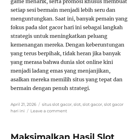
game menarik, serta promosi khusus membuat
setiap sesi bermain menjadi lebih seru dan
menguntungkan. Saat ini, banyak pemain yang
fokus pada slot gacor hari ini sebagai langkah
strategis untuk meningkatkan peluang
kemenangan mereka. Dengan keberuntungan
yang terus berpihak, tidak heran jika banyak
yang merasa bahwa dunia slot online kini
menjadi ladang emas yang menjanjikan,
asalkan mereka memilih situs yang tepat dan
bermain dengan penuh strategi.
Posted
Tags
April 21, 2026
situs slot gacor
,
slot
,
slot gacor
,
slot gacor
on
on
hari ini
Leave a comment
Gunakan
Teknik
Slot
Maksimalkan Hasil Slot
Gacor