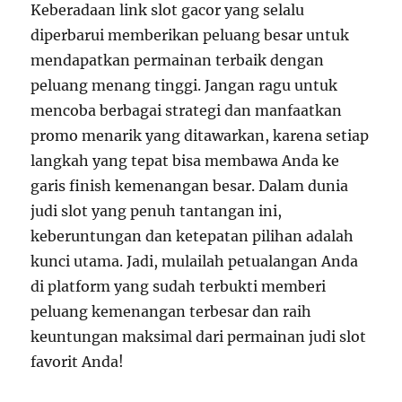
Keberadaan link slot gacor yang selalu
diperbarui memberikan peluang besar untuk
mendapatkan permainan terbaik dengan
peluang menang tinggi. Jangan ragu untuk
mencoba berbagai strategi dan manfaatkan
promo menarik yang ditawarkan, karena setiap
langkah yang tepat bisa membawa Anda ke
garis finish kemenangan besar. Dalam dunia
judi slot yang penuh tantangan ini,
keberuntungan dan ketepatan pilihan adalah
kunci utama. Jadi, mulailah petualangan Anda
di platform yang sudah terbukti memberi
peluang kemenangan terbesar dan raih
keuntungan maksimal dari permainan judi slot
favorit Anda!