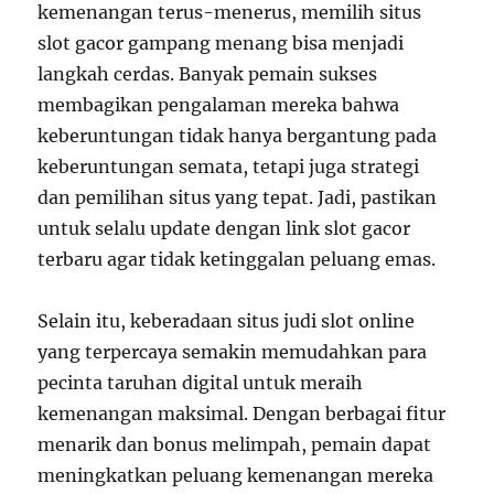
kemenangan terus-menerus, memilih situs
slot gacor gampang menang bisa menjadi
langkah cerdas. Banyak pemain sukses
membagikan pengalaman mereka bahwa
keberuntungan tidak hanya bergantung pada
keberuntungan semata, tetapi juga strategi
dan pemilihan situs yang tepat. Jadi, pastikan
untuk selalu update dengan link slot gacor
terbaru agar tidak ketinggalan peluang emas.
Selain itu, keberadaan situs judi slot online
yang terpercaya semakin memudahkan para
pecinta taruhan digital untuk meraih
kemenangan maksimal. Dengan berbagai fitur
menarik dan bonus melimpah, pemain dapat
meningkatkan peluang kemenangan mereka