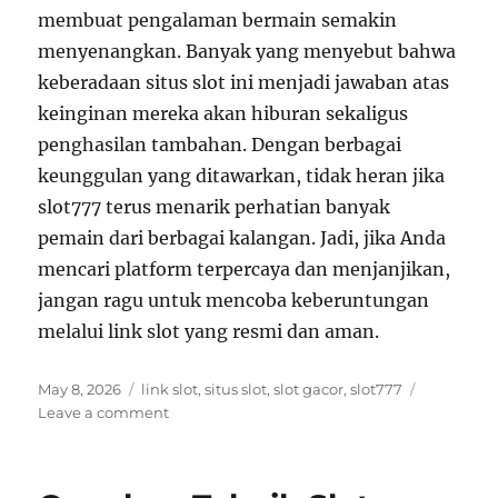
membuat pengalaman bermain semakin
menyenangkan. Banyak yang menyebut bahwa
keberadaan situs slot ini menjadi jawaban atas
keinginan mereka akan hiburan sekaligus
penghasilan tambahan. Dengan berbagai
keunggulan yang ditawarkan, tidak heran jika
slot777 terus menarik perhatian banyak
pemain dari berbagai kalangan. Jadi, jika Anda
mencari platform terpercaya dan menjanjikan,
jangan ragu untuk mencoba keberuntungan
melalui link slot yang resmi dan aman.
Posted
Tags
May 8, 2026
link slot
,
situs slot
,
slot gacor
,
slot777
on
on
Leave a comment
Taklukkan
Mesin
Slot