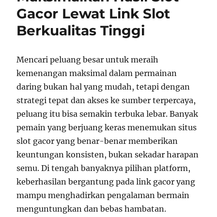
Hari
Gacor Lewat Link Slot
Ini
Berkualitas Tinggi
untuk
Mendapatkan
Kemenangan
Beruntun
Mencari peluang besar untuk meraih
kemenangan maksimal dalam permainan
daring bukan hal yang mudah, tetapi dengan
strategi tepat dan akses ke sumber terpercaya,
peluang itu bisa semakin terbuka lebar. Banyak
pemain yang berjuang keras menemukan situs
slot gacor yang benar-benar memberikan
keuntungan konsisten, bukan sekadar harapan
semu. Di tengah banyaknya pilihan platform,
keberhasilan bergantung pada link gacor yang
mampu menghadirkan pengalaman bermain
menguntungkan dan bebas hambatan.