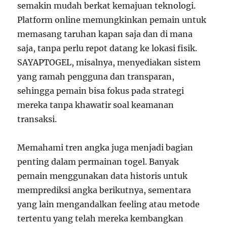
semakin mudah berkat kemajuan teknologi.
Platform online memungkinkan pemain untuk
memasang taruhan kapan saja dan di mana
saja, tanpa perlu repot datang ke lokasi fisik.
SAYAPTOGEL, misalnya, menyediakan sistem
yang ramah pengguna dan transparan,
sehingga pemain bisa fokus pada strategi
mereka tanpa khawatir soal keamanan
transaksi.
Memahami tren angka juga menjadi bagian
penting dalam permainan togel. Banyak
pemain menggunakan data historis untuk
memprediksi angka berikutnya, sementara
yang lain mengandalkan feeling atau metode
tertentu yang telah mereka kembangkan