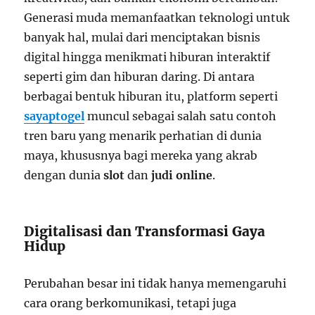
Generasi muda memanfaatkan teknologi untuk
banyak hal, mulai dari menciptakan bisnis
digital hingga menikmati hiburan interaktif
seperti gim dan hiburan daring. Di antara
berbagai bentuk hiburan itu, platform seperti
sayaptogel
muncul sebagai salah satu contoh
tren baru yang menarik perhatian di dunia
maya, khususnya bagi mereka yang akrab
dengan dunia
slot
dan
judi online
.
Digitalisasi dan Transformasi Gaya
Hidup
Perubahan besar ini tidak hanya memengaruhi
cara orang berkomunikasi, tetapi juga