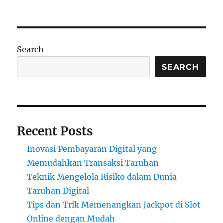
Menyen
Arah
Baru
di
Era
Search
Digital
Cerdas
SEARCH
Recent Posts
Inovasi Pembayaran Digital yang
Memudahkan Transaksi Taruhan
Teknik Mengelola Risiko dalam Dunia
Taruhan Digital
Tips dan Trik Memenangkan Jackpot di Slot
Online dengan Mudah