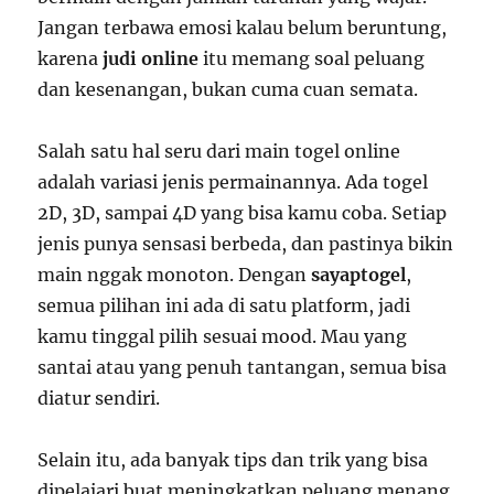
Jangan terbawa emosi kalau belum beruntung,
karena
judi online
itu memang soal peluang
dan kesenangan, bukan cuma cuan semata.
Salah satu hal seru dari main togel online
adalah variasi jenis permainannya. Ada togel
2D, 3D, sampai 4D yang bisa kamu coba. Setiap
jenis punya sensasi berbeda, dan pastinya bikin
main nggak monoton. Dengan
sayaptogel
,
semua pilihan ini ada di satu platform, jadi
kamu tinggal pilih sesuai mood. Mau yang
santai atau yang penuh tantangan, semua bisa
diatur sendiri.
Selain itu, ada banyak tips dan trik yang bisa
dipelajari buat meningkatkan peluang menang.