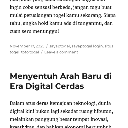
ingin coba sensasi berbeda, jangan ragu buat
mulai petualangan togel kamu sekarang. Siapa
tahu, angka hoki kamu ada di tanganmu, dan
cuan seru menunggu!
Posted
Tags
November 17, 2025
sayaptogel
,
sayaptogel login
,
situs
on
on
togel
,
toto togel
Leave a comment
Togel
Anti
Ribet:
Menyentuh Arah Baru di
Cara
Seru
Era Digital Cerdas
Nikmati
Permainan
Angka
Dalam arus deras kemajuan teknologi, dunia
digital kini bukan lagi sekadar ruang hiburan,
melainkan panggung besar tempat inovasi,
kreativitas, dan bahkan ekonomi bertumbuh.