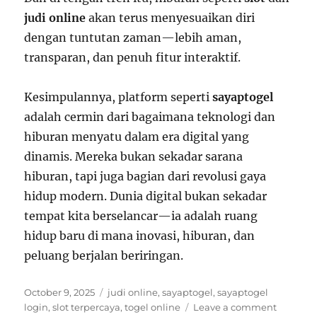
judi online
akan terus menyesuaikan diri
dengan tuntutan zaman—lebih aman,
transparan, dan penuh fitur interaktif.
Kesimpulannya, platform seperti
sayaptogel
adalah cermin dari bagaimana teknologi dan
hiburan menyatu dalam era digital yang
dinamis. Mereka bukan sekadar sarana
hiburan, tapi juga bagian dari revolusi gaya
hidup modern. Dunia digital bukan sekadar
tempat kita berselancar—ia adalah ruang
hidup baru di mana inovasi, hiburan, dan
peluang berjalan beriringan.
Posted
Tags
October 9, 2025
judi online
,
sayaptogel
,
sayaptogel
on
on
login
,
slot terpercaya
,
togel online
Leave a comment