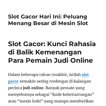
Slot Gacor Hari Ini: Peluang
Menang Besar di Mesin Slot
Slot Gacor: Kunci Rahasia
di Balik Kemenangan
Para Pemain Judi Online
Dalam beberapa tahun terakhir, istilah
slot
gacor
semakin sering terdengar di kalangan
pecinta
judi online
. Banyak pemain yang
menyebutnya sebagai “kode keberuntungan”
atau “mesin hoki” yang mampu memberikan