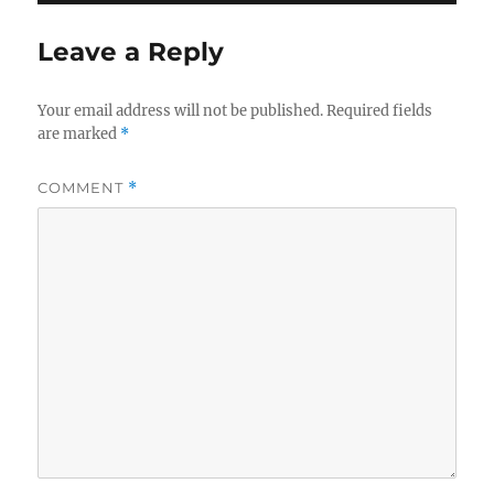
Leave a Reply
Your email address will not be published.
Required fields
are marked
*
COMMENT
*