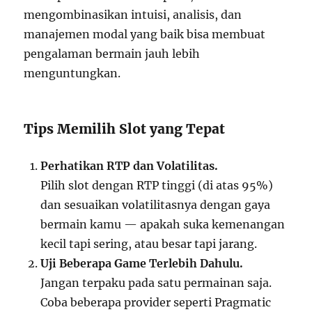
mengombinasikan intuisi, analisis, dan
manajemen modal yang baik bisa membuat
pengalaman bermain jauh lebih
menguntungkan.
Tips Memilih Slot yang Tepat
Perhatikan RTP dan Volatilitas.
Pilih slot dengan RTP tinggi (di atas 95%)
dan sesuaikan volatilitasnya dengan gaya
bermain kamu — apakah suka kemenangan
kecil tapi sering, atau besar tapi jarang.
Uji Beberapa Game Terlebih Dahulu.
Jangan terpaku pada satu permainan saja.
Coba beberapa provider seperti Pragmatic