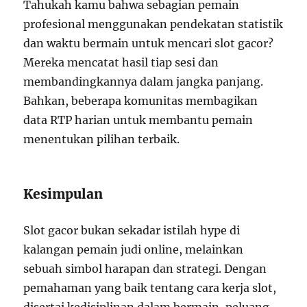
Tahukah kamu bahwa sebagian pemain
profesional menggunakan pendekatan statistik
dan waktu bermain untuk mencari slot gacor?
Mereka mencatat hasil tiap sesi dan
membandingkannya dalam jangka panjang.
Bahkan, beberapa komunitas membagikan
data RTP harian untuk membantu pemain
menentukan pilihan terbaik.
Kesimpulan
Slot gacor bukan sekadar istilah hype di
kalangan pemain judi online, melainkan
sebuah simbol harapan dan strategi. Dengan
pemahaman yang baik tentang cara kerja slot,