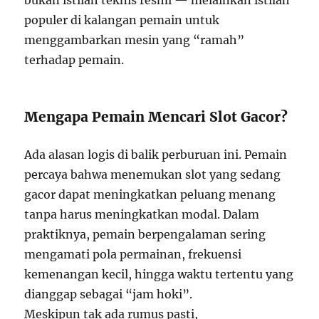
bukan istilah teknis resmi — melainkan istilah
populer di kalangan pemain untuk
menggambarkan mesin yang “ramah”
terhadap pemain.
Mengapa Pemain Mencari Slot Gacor?
Ada alasan logis di balik perburuan ini. Pemain
percaya bahwa menemukan slot yang sedang
gacor dapat meningkatkan peluang menang
tanpa harus meningkatkan modal. Dalam
praktiknya, pemain berpengalaman sering
mengamati pola permainan, frekuensi
kemenangan kecil, hingga waktu tertentu yang
dianggap sebagai “jam hoki”.
Meskipun tak ada rumus pasti,