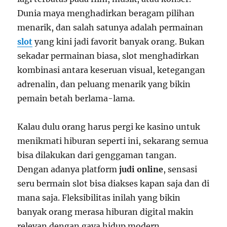
Dunia maya menghadirkan beragam pilihan
menarik, dan salah satunya adalah permainan
slot
yang kini jadi favorit banyak orang. Bukan
sekadar permainan biasa, slot menghadirkan
kombinasi antara keseruan visual, ketegangan
adrenalin, dan peluang menarik yang bikin
pemain betah berlama-lama.
Kalau dulu orang harus pergi ke kasino untuk
menikmati hiburan seperti ini, sekarang semua
bisa dilakukan dari genggaman tangan.
Dengan adanya platform
judi online
, sensasi
seru bermain slot bisa diakses kapan saja dan di
mana saja. Fleksibilitas inilah yang bikin
banyak orang merasa hiburan digital makin
relevan dengan gaya hidup modern.