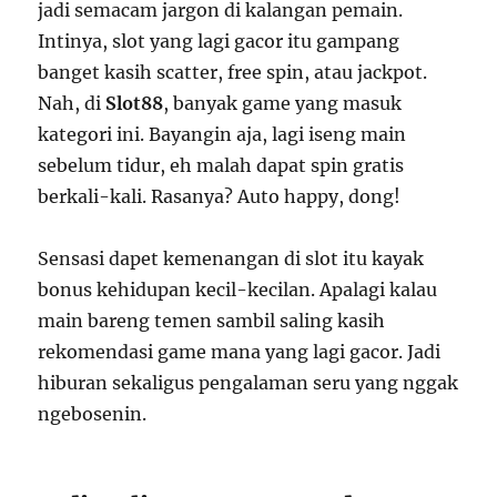
jadi semacam jargon di kalangan pemain.
Intinya, slot yang lagi gacor itu gampang
banget kasih scatter, free spin, atau jackpot.
Nah, di
Slot88
, banyak game yang masuk
kategori ini. Bayangin aja, lagi iseng main
sebelum tidur, eh malah dapat spin gratis
berkali-kali. Rasanya? Auto happy, dong!
Sensasi dapet kemenangan di slot itu kayak
bonus kehidupan kecil-kecilan. Apalagi kalau
main bareng temen sambil saling kasih
rekomendasi game mana yang lagi gacor. Jadi
hiburan sekaligus pengalaman seru yang nggak
ngebosenin.