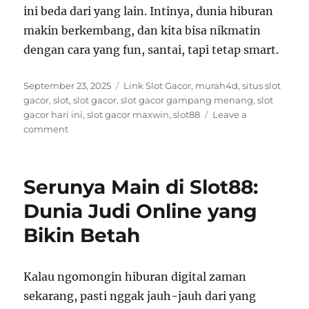
ini beda dari yang lain. Intinya, dunia hiburan
makin berkembang, dan kita bisa nikmatin
dengan cara yang fun, santai, tapi tetap smart.
Posted
Tags
September 23, 2025
Link Slot Gacor
,
murah4d
,
situs slot
on
gacor
,
slot
,
slot gacor
,
slot gacor gampang menang
,
slot
gacor hari ini
,
slot gacor maxwin
,
slot88
Leave a
on
comment
Ritme
Seru
Digital
Serunya Main di Slot88:
yang
Bikin
Dunia Judi Online yang
Malam
Bikin Betah
Makin
Hidup
Kalau ngomongin hiburan digital zaman
sekarang, pasti nggak jauh-jauh dari yang