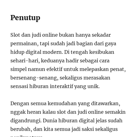
Penutup
Slot dan judi online bukan hanya sekadar
permainan, tapi sudah jadi bagian dari gaya
hidup digital modern. Di tengah kesibukan
sehari-hari, keduanya hadir sebagai cara
simpel namun efektif untuk melepaskan penat,
bersenang-senang, sekaligus merasakan
sensasi hiburan interaktif yang unik.
Dengan semua kemudahan yang ditawarkan,
nggak heran kalau slot dan judi online semakin
digandrungi. Dunia hiburan digital jelas sudah
berubah, dan kita semua jadi saksi sekaligus