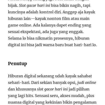
bijak.
Slot gacor hari ini
bisa bikin nagih, tapi
kuncinya adalah kontrol diri. Anggep aja kayak
hiburan lain—kayak nonton film atau main
game online. Ada kalanya dapet ending yang
sesuai ekspektasi, ada juga yang enggak.
Selama lo bisa nikmatin prosesnya, hiburan
digital ini bisa jadi warna baru buat hari-hari lo.
Penutup
Hiburan digital sekarang udah kayak sahabat
sehari-hari. Dari sekian banyak opsi,
judi online
dan khususnya
slot gacor hari ini
jadi pilihan
yang lagi hits. Sensasi seru, akses mudah, plus
nuansa digital yang kekinian bikin pengalaman