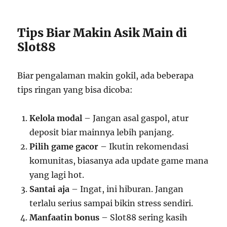
Tips Biar Makin Asik Main di
Slot88
Biar pengalaman makin gokil, ada beberapa
tips ringan yang bisa dicoba:
Kelola modal
– Jangan asal gaspol, atur
deposit biar mainnya lebih panjang.
Pilih game gacor
– Ikutin rekomendasi
komunitas, biasanya ada update game mana
yang lagi hot.
Santai aja
– Ingat, ini hiburan. Jangan
terlalu serius sampai bikin stress sendiri.
Manfaatin bonus
– Slot88 sering kasih