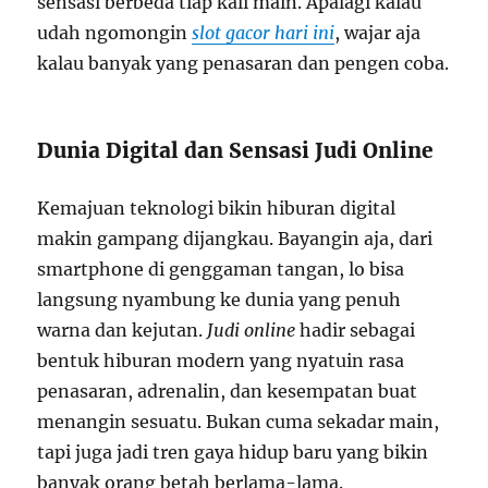
sensasi berbeda tiap kali main. Apalagi kalau
udah ngomongin
slot gacor hari ini
, wajar aja
kalau banyak yang penasaran dan pengen coba.
Dunia Digital dan Sensasi Judi Online
Kemajuan teknologi bikin hiburan digital
makin gampang dijangkau. Bayangin aja, dari
smartphone di genggaman tangan, lo bisa
langsung nyambung ke dunia yang penuh
warna dan kejutan.
Judi online
hadir sebagai
bentuk hiburan modern yang nyatuin rasa
penasaran, adrenalin, dan kesempatan buat
menangin sesuatu. Bukan cuma sekadar main,
tapi juga jadi tren gaya hidup baru yang bikin
banyak orang betah berlama-lama.