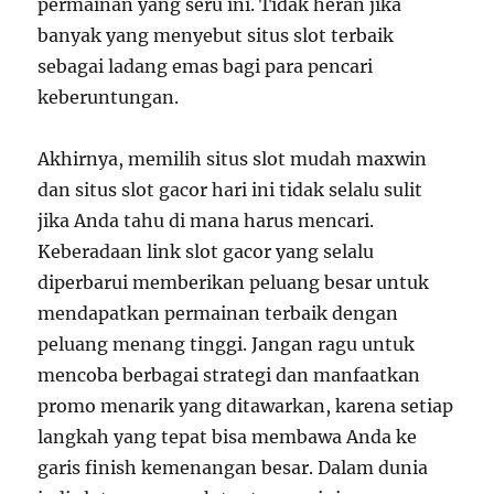
permainan yang seru ini. Tidak heran jika
banyak yang menyebut situs slot terbaik
sebagai ladang emas bagi para pencari
keberuntungan.
Akhirnya, memilih situs slot mudah maxwin
dan situs slot gacor hari ini tidak selalu sulit
jika Anda tahu di mana harus mencari.
Keberadaan link slot gacor yang selalu
diperbarui memberikan peluang besar untuk
mendapatkan permainan terbaik dengan
peluang menang tinggi. Jangan ragu untuk
mencoba berbagai strategi dan manfaatkan
promo menarik yang ditawarkan, karena setiap
langkah yang tepat bisa membawa Anda ke
garis finish kemenangan besar. Dalam dunia