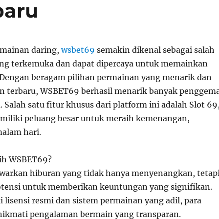
baru
rmainan daring,
wsbet69
semakin dikenal sebagai salah
ing terkemuka dan dapat dipercaya untuk memainkan
 Dengan beragam pilihan permainan yang menarik dan
n terbaru, WSBET69 berhasil menarik banyak penggem
. Salah satu fitur khusus dari platform ini adalah Slot 69
miliki peluang besar untuk meraih kemenangan,
alam hari.
ih WSBET69?
rkan hiburan yang tidak hanya menyenangkan, tetap
otensi untuk memberikan keuntungan yang signifikan.
 lisensi resmi dan sistem permainan yang adil, para
nikmati pengalaman bermain yang transparan.