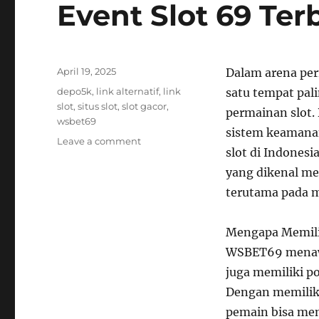
Event Slot 69 Ter
Posted
April 19, 2025
Dalam arena pe
on
Tags
depo5k
,
link alternatif
,
link
satu tempat pal
slot
,
situs slot
,
slot gacor
,
permainan slot.
wsbet69
sistem keamana
on
Leave a comment
slot di Indonesia
WSBET69
Slot
yang dikenal me
Online
terutama pada m
Gacor
dengan
Event
Mengapa Memil
Slot
WSBET69 menawa
69
juga memiliki p
Terbaru
Dengan memiliki
pemain bisa me