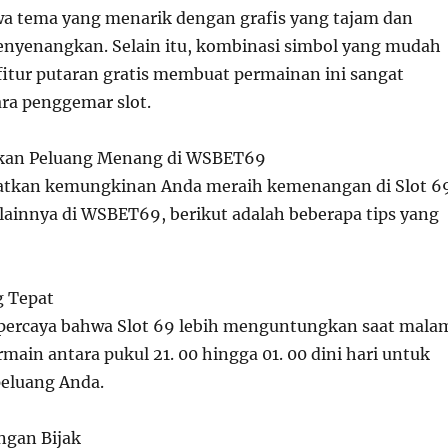
a tema yang menarik dengan grafis yang tajam dan
nyenangkan. Selain itu, kombinasi simbol yang mudah
fitur putaran gratis membuat permainan ini sangat
ara penggemar slot.
kan Peluang Menang di WSBET69
tkan kemungkinan Anda meraih kemenangan di Slot 6
lainnya di WSBET69, berikut adalah beberapa tips yang
g Tepat
percaya bahwa Slot 69 lebih menguntungkan saat mala
rmain antara pukul 21. 00 hingga 01. 00 dini hari untuk
eluang Anda.
ngan Bijak