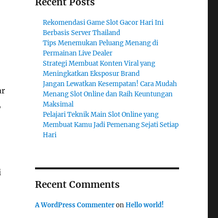
Recent Posts
Rekomendasi Game Slot Gacor Hari Ini
Berbasis Server Thailand
Tips Menemukan Peluang Menang di
Permainan Live Dealer
Strategi Membuat Konten Viral yang
Meningkatkan Eksposur Brand
Jangan Lewatkan Kesempatan! Cara Mudah
ar
Menang Slot Online dan Raih Keuntungan
,
Maksimal
Pelajari Teknik Main Slot Online yang
Membuat Kamu Jadi Pemenang Sejati Setiap
Hari
i
Recent Comments
A WordPress Commenter
on
Hello world!