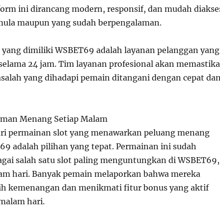
orm ini dirancang modern, responsif, dan mudah diakse
mula maupun yang sudah berpengalaman.
 yang dimiliki WSBET69 adalah layanan pelanggan yang
elama 24 jam. Tim layanan profesional akan memastik
salah yang dihadapi pemain ditangani dengan cepat da
laman Menang Setiap Malam
ari permainan slot yang menawarkan peluang menang
 69 adalah pilihan yang tepat. Permainan ini sudah
bagai salah satu slot paling menguntungkan di WSBET69,
lam hari. Banyak pemain melaporkan bahwa mereka
aih kemenangan dan menikmati fitur bonus yang aktif
 malam hari.