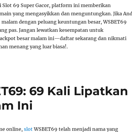
i Slot 69 Super Gacor, platform ini memberikan
main yang mengasyikkan dan menguntungkan. Jika An
n malam dengan peluang keuntungan besar, WSBET69
yang pas. Jangan lewatkan kesempatan untuk
ckpot besar malam ini—daftar sekarang dan nikmati
man menang yang luar biasa!.
T69: 69 Kali Lipatkan
m Ini
me online,
slot
WSBET69 telah menjadi nama yang