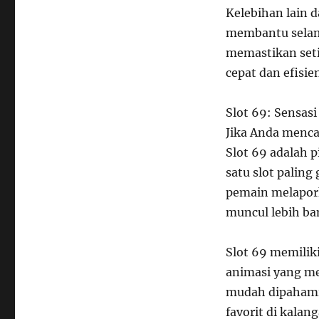
Kelebihan lain 
membantu selama
memastikan seti
cepat dan efisie
Slot 69: Sensas
Jika Anda menca
Slot 69 adalah p
satu slot palin
pemain melapork
muncul lebih ba
Slot 69 memilik
animasi yang me
mudah dipahami 
favorit di kalan