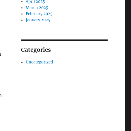
April 2025
March 2025
February 2025
January 2025
Categories
9
Uncategorized
m