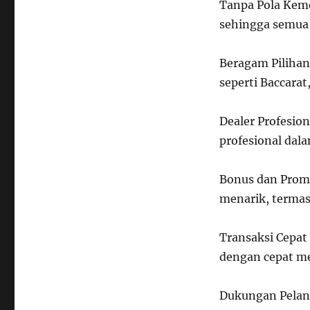
Tanpa Pola Keme
sehingga semua 
Beragam Piliha
seperti Baccarat,
Dealer Profesion
profesional dal
Bonus dan Prom
menarik, termas
Transaksi Cepat
dengan cepat me
Dukungan Pelan