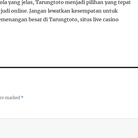
la yang jelas, Tarungtoto menjadi pilihan yang tepat
judi online. Jangan lewatkan kesempatan untuk
enangan besar di Tarungtoto, situs live casino
 are marked
*