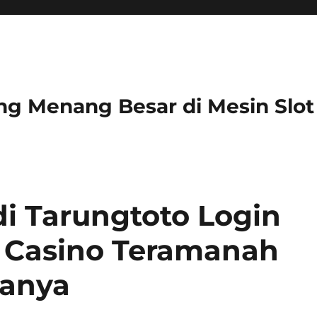
uang Menang Besar di Mesin Slot
di Tarungtoto Login
e Casino Teramanah
danya