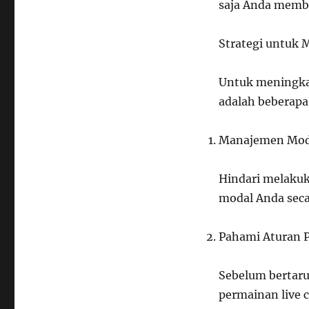
saja Anda memb
Strategi untuk 
Untuk meningka
adalah beberapa
Manajemen Moda
Hindari melakuk
modal Anda seca
Pahami Aturan 
Sebelum bertaruh
permainan live 