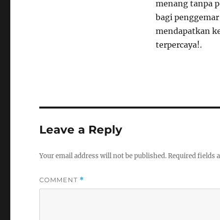
menang tanpa po
bagi penggemar 
mendapatkan kem
terpercaya!.
Leave a Reply
Your email address will not be published.
Required fields
COMMENT
*