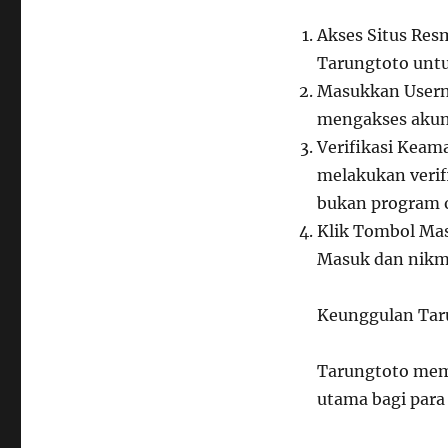
Akses Situs Res
Tarungtoto untu
Masukkan Usern
mengakses akun
Verifikasi Kea
melakukan verif
bukan program 
Klik Tombol Ma
Masuk dan nikma
Keunggulan Taru
Tarungtoto memi
utama bagi para 