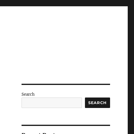
Search
SEARCH