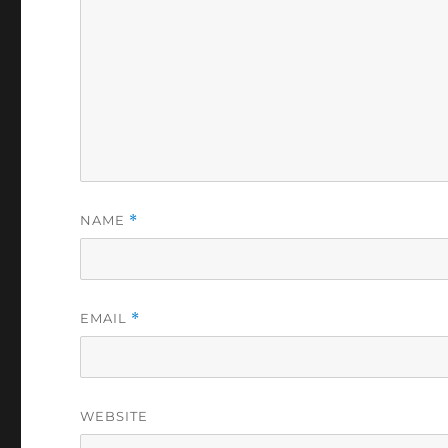
NAME
*
EMAIL
*
WEBSITE