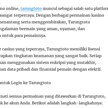
ino online,
tarungtoto
muncul sebagai salah satu platfo
g sangat terpercaya. Dengan berbagai permainan kasino
menantang serta menggembirakan, Tarungtoto
galaman bermain yang aman, nyaman, dan
untuk para pemainnya.
ve casino yang tepercaya, Tarungtoto memiliki lisensi
apkan tingkatan keamanan yang sangat baik. Setiap
ukan menggunakan sistem enkripsi yang mutakhir,
n data pribadi dan finansial pemain dengan efektif.
ntuk Login ke Tarungtoto
mati semua permainan yang ditawarkan di Tarungtoto,
k ke akun Anda. Berikut adalah langkah-langkahnya: