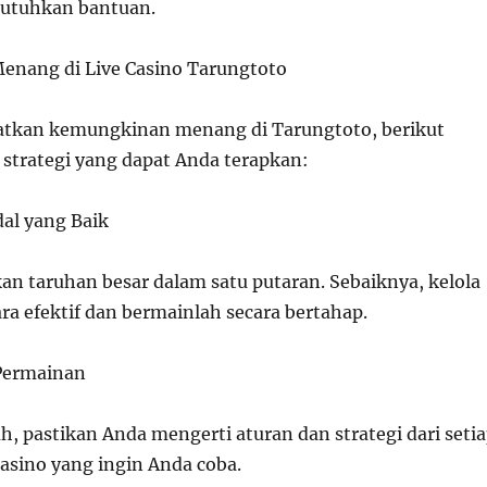
utuhkan bantuan.
Menang di Live Casino Tarungtoto
tkan kemungkinan menang di Tarungtoto, berikut
 strategi yang dapat Anda terapkan:
l yang Baik
an taruhan besar dalam satu putaran. Sebaiknya, kelola
ra efektif dan bermainlah secara bertahap.
Permainan
, pastikan Anda mengerti aturan dan strategi dari seti
casino yang ingin Anda coba.