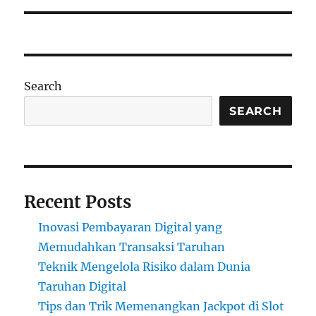
Search
SEARCH
Recent Posts
Inovasi Pembayaran Digital yang
Memudahkan Transaksi Taruhan
Teknik Mengelola Risiko dalam Dunia
Taruhan Digital
Tips dan Trik Memenangkan Jackpot di Slot