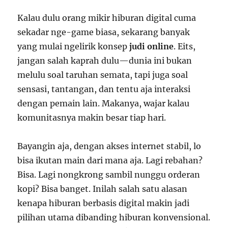
Kalau dulu orang mikir hiburan digital cuma
sekadar nge-game biasa, sekarang banyak
yang mulai ngelirik konsep
judi online
. Eits,
jangan salah kaprah dulu—dunia ini bukan
melulu soal taruhan semata, tapi juga soal
sensasi, tantangan, dan tentu aja interaksi
dengan pemain lain. Makanya, wajar kalau
komunitasnya makin besar tiap hari.
Bayangin aja, dengan akses internet stabil, lo
bisa ikutan main dari mana aja. Lagi rebahan?
Bisa. Lagi nongkrong sambil nunggu orderan
kopi? Bisa banget. Inilah salah satu alasan
kenapa hiburan berbasis digital makin jadi
pilihan utama dibanding hiburan konvensional.