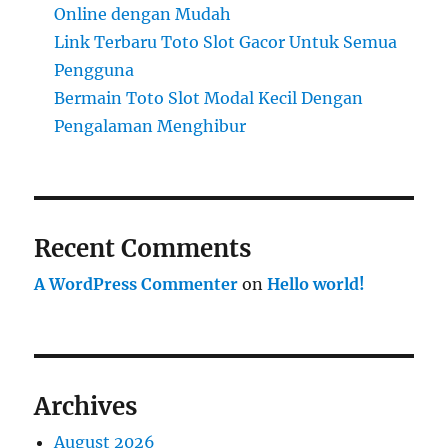
Online dengan Mudah
Link Terbaru Toto Slot Gacor Untuk Semua
Pengguna
Bermain Toto Slot Modal Kecil Dengan
Pengalaman Menghibur
Recent Comments
A WordPress Commenter
on
Hello world!
Archives
August 2026