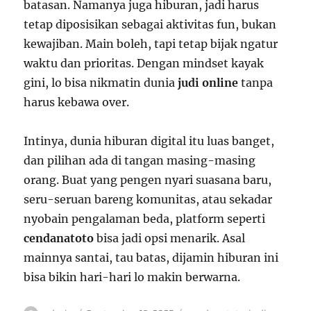
batasan. Namanya juga hiburan, jadi harus
tetap diposisikan sebagai aktivitas fun, bukan
kewajiban. Main boleh, tapi tetap bijak ngatur
waktu dan prioritas. Dengan mindset kayak
gini, lo bisa nikmatin dunia
judi online
tanpa
harus kebawa over.
Intinya, dunia hiburan digital itu luas banget,
dan pilihan ada di tangan masing-masing
orang. Buat yang pengen nyari suasana baru,
seru-seruan bareng komunitas, atau sekadar
nyobain pengalaman beda, platform seperti
cendanatoto
bisa jadi opsi menarik. Asal
mainnya santai, tau batas, dijamin hiburan ini
bisa bikin hari-hari lo makin berwarna.