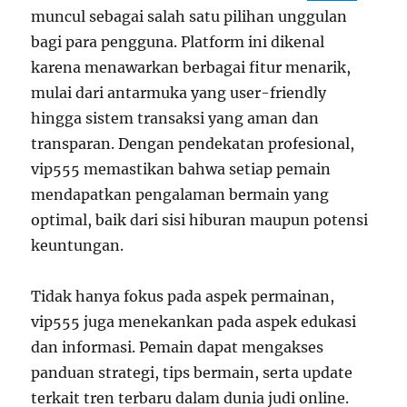
muncul sebagai salah satu pilihan unggulan
bagi para pengguna. Platform ini dikenal
karena menawarkan berbagai fitur menarik,
mulai dari antarmuka yang user-friendly
hingga sistem transaksi yang aman dan
transparan. Dengan pendekatan profesional,
vip555 memastikan bahwa setiap pemain
mendapatkan pengalaman bermain yang
optimal, baik dari sisi hiburan maupun potensi
keuntungan.
Tidak hanya fokus pada aspek permainan,
vip555 juga menekankan pada aspek edukasi
dan informasi. Pemain dapat mengakses
panduan strategi, tips bermain, serta update
terkait tren terbaru dalam dunia judi online.