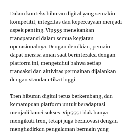
Dalam konteks hiburan digital yang semakin
kompetitif, integritas dan kepercayaan menjadi
aspek penting. Vip555 menekankan
transparansi dalam semua kegiatan
operasionalnya. Dengan demikian, pemain
dapat merasa aman saat berinteraksi dengan
platform ini, mengetahui bahwa setiap
transaksi dan aktivitas permainan dijalankan
dengan standar etika tinggi.
Tren hiburan digital terus berkembang, dan
kemampuan platform untuk beradaptasi
menjadi kunci sukses. Vip555 tidak hanya
mengikuti tren, tetapi juga berinovasi dengan
menghadirkan pengalaman bermain yang