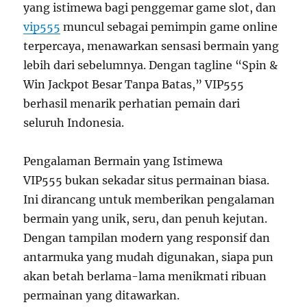
yang istimewa bagi penggemar game slot, dan
vip555
muncul sebagai pemimpin game online
terpercaya, menawarkan sensasi bermain yang
lebih dari sebelumnya. Dengan tagline “Spin &
Win Jackpot Besar Tanpa Batas,” VIP555
berhasil menarik perhatian pemain dari
seluruh Indonesia.
Pengalaman Bermain yang Istimewa
VIP555 bukan sekadar situs permainan biasa.
Ini dirancang untuk memberikan pengalaman
bermain yang unik, seru, dan penuh kejutan.
Dengan tampilan modern yang responsif dan
antarmuka yang mudah digunakan, siapa pun
akan betah berlama-lama menikmati ribuan
permainan yang ditawarkan.