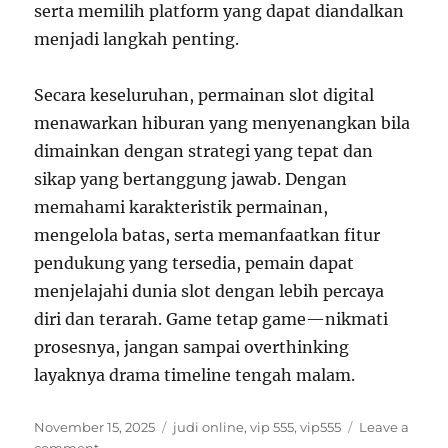
serta memilih platform yang dapat diandalkan
menjadi langkah penting.
Secara keseluruhan, permainan slot digital
menawarkan hiburan yang menyenangkan bila
dimainkan dengan strategi yang tepat dan
sikap yang bertanggung jawab. Dengan
memahami karakteristik permainan,
mengelola batas, serta memanfaatkan fitur
pendukung yang tersedia, pemain dapat
menjelajahi dunia slot dengan lebih percaya
diri dan terarah. Game tetap game—nikmati
prosesnya, jangan sampai overthinking
layaknya drama timeline tengah malam.
Posted
Tags
November 15, 2025
judi online
,
vip 555
,
vip555
Leave a
on
on