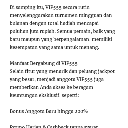
Di samping itu, VIP555 secara rutin
menyelenggarakan turnamen mingguan dan
bulanan dengan total hadiah mencapai
puluhan juta rupiah. Semua pemain, baik yang
baru maupun yang berpengalaman, memiliki
kesempatan yang sama untuk menang.
Manfaat Bergabung di VIP555
Selain fitur yang menarik dan peluang jackpot
yang besar, menjadi anggota VIP555 juga
memberikan Anda akses ke beragam
keuntungan eksklusif, seperti:
Bonus Anggota Baru hingga 200%
Promo Harian & Cashback tanpa syarat