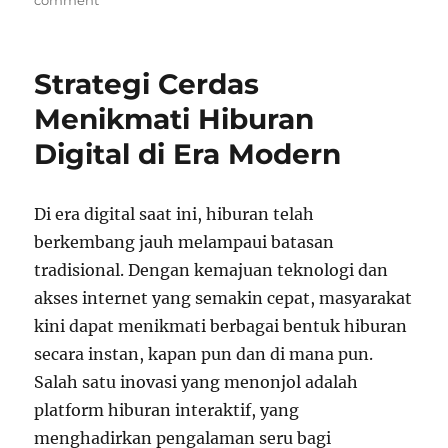
comment
Strategi
Cerdas
Menjelajahi
Strategi Cerdas
Dunia
Permainan
Menikmati Hiburan
Slot
Digital di Era Modern
Digital
Di era digital saat ini, hiburan telah
berkembang jauh melampaui batasan
tradisional. Dengan kemajuan teknologi dan
akses internet yang semakin cepat, masyarakat
kini dapat menikmati berbagai bentuk hiburan
secara instan, kapan pun dan di mana pun.
Salah satu inovasi yang menonjol adalah
platform hiburan interaktif, yang
menghadirkan pengalaman seru bagi