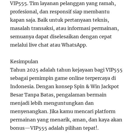
VIP555. Tim layanan pelanggan yang ramah,
profesional, dan responsif siap membantu
kapan saja. Baik untuk pertanyaan teknis,
masalah transaksi, atau informasi permainan,
semuanya dapat diselesaikan dengan cepat
melalui live chat atau WhatsApp.
Kesimpulan
Tahun 2025 adalah tahun kejayaan bagi VIP555
sebagai pemimpin game online terpercaya di
Indonesia. Dengan konsep Spin & Win Jackpot
Besar Tanpa Batas, pengalaman bermain
menjadi lebih menguntungkan dan
menyenangkan. Jika kamu mencari platform
permainan yang menarik, aman, dan kaya akan
bonus—VIP555 adalah pilihan tepat!.