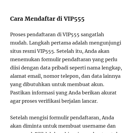
Cara Mendaftar di VIP555
Proses pendaftaran di VIP555 sangatlah
mudah. Langkah pertama adalah mengunjungi
situs resmi VIP555. Setelah itu, Anda akan
menemukan formulir pendaftaran yang perlu
diisi dengan data pribadi seperti nama lengkap,
alamat email, nomor telepon, dan data lainnya
yang dibutuhkan untuk membuat akun.
Pastikan informasi yang Anda berikan akurat
agar proses verifikasi berjalan lancar.
Setelah mengisi formulir pendaftaran, Anda
akan diminta untuk membuat username dan