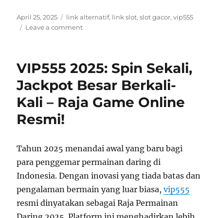
Posted
Tags
April 25, 2025
link alternatif
,
link slot
,
slot gacor
,
vip555
on
on
Leave a comment
Link
Game
Online
VIP555 2025: Spin Sekali,
VIP555
Menjadi
Jackpot Besar Berkali-
Favorit
Kali – Raja Game Online
di
2025
Resmi!
Karena
Memberikan
Kemenangan
Tahun 2025 menandai awal yang baru bagi
dan
Kebahagiaan
para penggemar permainan daring di
Indonesia. Dengan inovasi yang tiada batas dan
pengalaman bermain yang luar biasa,
vip555
resmi dinyatakan sebagai Raja Permainan
Daring 2025. Platform ini menghadirkan lebih