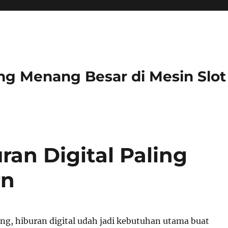
uang Menang Besar di Mesin Slot
an Digital Paling
rn
ng, hiburan digital udah jadi kebutuhan utama buat