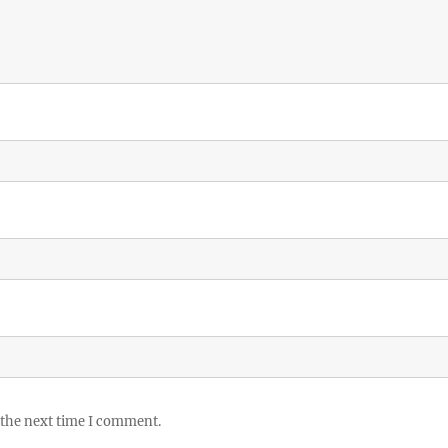
 the next time I comment.