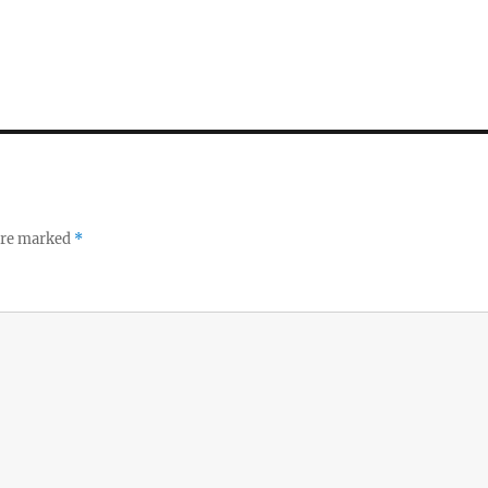
 are marked
*