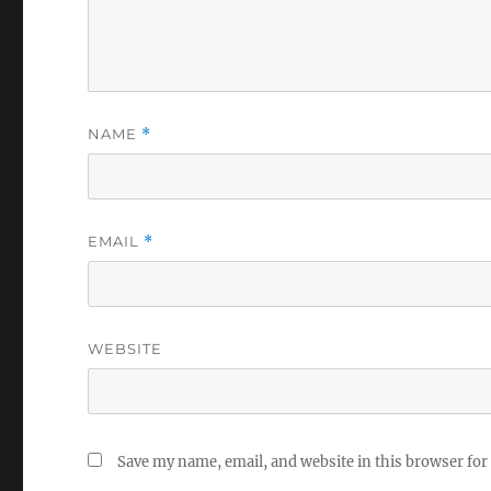
NAME
*
EMAIL
*
WEBSITE
Save my name, email, and website in this browser for