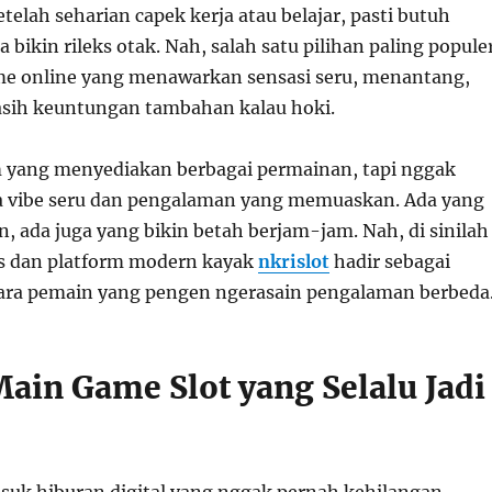
telah seharian capek kerja atau belajar, pasti butuh
a bikin rileks otak. Nah, salah satu pilihan paling popule
e online yang menawarkan sensasi seru, menantang,
kasih keuntungan tambahan kalau hoki.
 yang menyediakan berbagai permainan, tapi nggak
 vibe seru dan pengalaman yang memuaskan. Ada yang
, ada juga yang bikin betah berjam-jam. Nah, di sinilah
s dan platform modern kayak
nkrislot
hadir sebagai
 para pemain yang pengen ngerasain pengalaman berbeda
Main Game Slot yang Selalu Jadi