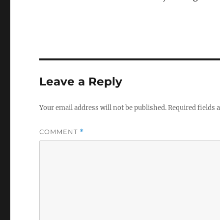
Leave a Reply
Your email address will not be published.
Required fields
COMMENT
*