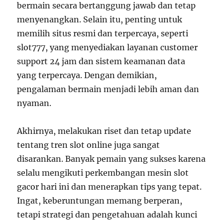
bermain secara bertanggung jawab dan tetap
menyenangkan. Selain itu, penting untuk
memilih situs resmi dan terpercaya, seperti
slot777, yang menyediakan layanan customer
support 24 jam dan sistem keamanan data
yang terpercaya. Dengan demikian,
pengalaman bermain menjadi lebih aman dan
nyaman.
Akhirnya, melakukan riset dan tetap update
tentang tren slot online juga sangat
disarankan. Banyak pemain yang sukses karena
selalu mengikuti perkembangan mesin slot
gacor hari ini dan menerapkan tips yang tepat.
Ingat, keberuntungan memang berperan,
tetapi strategi dan pengetahuan adalah kunci