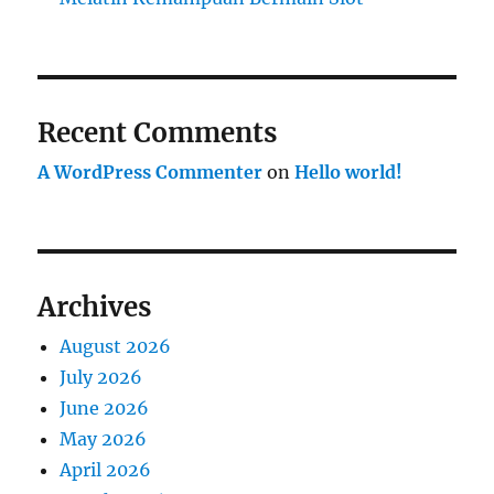
Recent Comments
A WordPress Commenter
on
Hello world!
Archives
August 2026
July 2026
June 2026
May 2026
April 2026