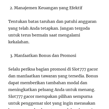
Manajemen Keuangan yang Efektif
Tentukan batas taruhan dan patuhi anggaran
yang telah Anda tetapkan. Jangan tergoda
untuk terus bermain saat mengalami
kekalahan.
Manfaatkan Bonus dan Promosi
Selalu periksa bagian promosi di Slot777 gacor
dan manfaatkan tawaran yang tersedia. Bonus
dapat memberikan tambahan modal dan
meningkatkan peluang Anda untuk menang.
Slot777 gacor merupakan pilihan sempurna
untuk penggemar slot yang ingin merasakan