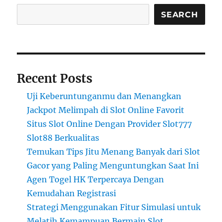
Gacor
Dan
SEARCH
Rasakan
Sensasi
Kemenangan
Sebenarnya
Recent Posts
Uji Keberuntunganmu dan Menangkan
Jackpot Melimpah di Slot Online Favorit
Situs Slot Online Dengan Provider Slot777
Slot88 Berkualitas
Temukan Tips Jitu Menang Banyak dari Slot
Gacor yang Paling Menguntungkan Saat Ini
Agen Togel HK Terpercaya Dengan
Kemudahan Registrasi
Strategi Menggunakan Fitur Simulasi untuk
Melatih Kemampuan Bermain Slot