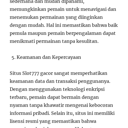
sederhana dan mudah dipahami,
memungkinkan pemain untuk menavigasi dan
menemukan permainan yang diinginkan
dengan mudah. Hal ini memastikan bahwa baik
pemula maupun pemain berpengalaman dapat
menikmati permainan tanpa kesulitan.
Keamanan dan Kepercayaan
Situs Slot777 gacor sangat memperhatikan
keamanan data dan transaksi penggunanya.
Dengan menggunakan teknologi enkripsi
terbaru, pemain dapat bermain dengan
nyaman tanpa khawatir mengenai kebocoran
informasi pribadi. Selain itu, situs ini memiliki
lisensi resmi yang memastikan bahwa