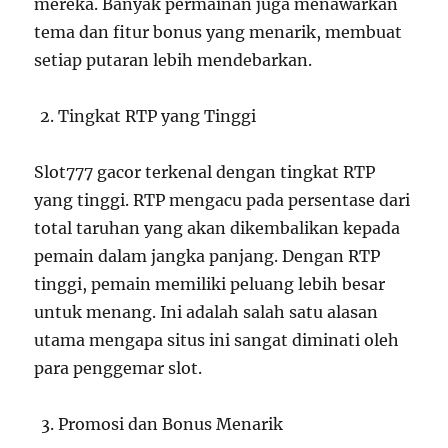
mereka. Banyak permainan juga menawarkan
tema dan fitur bonus yang menarik, membuat
setiap putaran lebih mendebarkan.
Tingkat RTP yang Tinggi
Slot777 gacor terkenal dengan tingkat RTP
yang tinggi. RTP mengacu pada persentase dari
total taruhan yang akan dikembalikan kepada
pemain dalam jangka panjang. Dengan RTP
tinggi, pemain memiliki peluang lebih besar
untuk menang. Ini adalah salah satu alasan
utama mengapa situs ini sangat diminati oleh
para penggemar slot.
Promosi dan Bonus Menarik