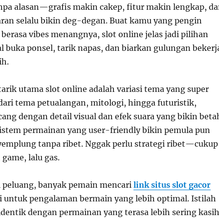
npa alasan—grafis makin cakep, fitur makin lengkap, d
taran selalu bikin deg-degan. Buat kamu yang pengin
p berasa vibes menangnya, slot online jelas jadi pilihan
l buka ponsel, tarik napas, dan biarkan gulungan bekerj
ih.
tarik utama slot online adalah variasi tema yang super
ari tema petualangan, mitologi, hingga futuristik,
ng dengan detail visual dan efek suara yang bikin beta
sistem permainan yang user-friendly bikin pemula pun
yemplung tanpa ribet. Nggak perlu strategi ribet—cukup
 game, lalu gas.
 peluang, banyak pemain mencari
link situs slot gacor
i untuk pengalaman bermain yang lebih optimal. Istilah
identik dengan permainan yang terasa lebih sering kasi