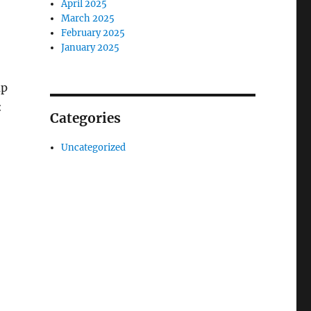
April 2025
March 2025
February 2025
January 2025
ap
:
Categories
Uncategorized