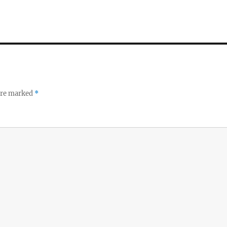
 are marked
*