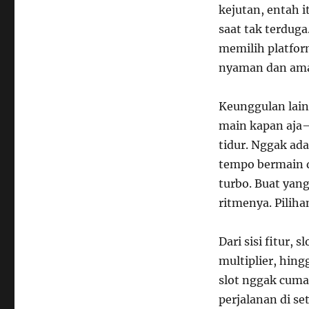
kejutan, entah i
saat tak terdug
memilih platfor
nyaman dan am
Keunggulan lain 
main kapan aja—
tidur. Nggak ada
tempo bermain d
turbo. Buat yang
ritmenya. Pilih
Dari sisi fitur,
multiplier, hing
slot nggak cuma
perjalanan di se