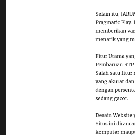
Selain itu, JARU
Pragmatic Play,
memberikan vari
menarik yang m
Fitur Utama ya
Pembaruan RTP 
Salah satu fitu
yang akurat dan
dengan persenta
sedang gacor.
Desain Website
Situs ini diranc
komputer maupun