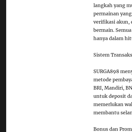
langkah yang m
permainan yang 
verifikasi akun
bermain. Semua 
hanya dalam hi
Sistem Transak
SURGA898 menye
metode pembayar
BRI, Mandiri, B
untuk deposit d
memerlukan wakt
membantu selama
Bonus dan Pro