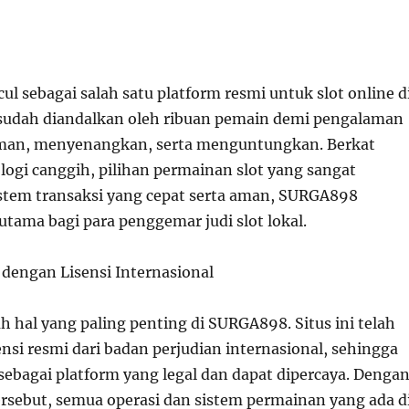
l sebagai salah satu platform resmi untuk slot online d
sudah diandalkan oleh ribuan pemain demi pengalaman
man, menyenangkan, serta menguntungkan. Berkat
ogi canggih, pilihan permainan slot yang sangat
stem transaksi yang cepat serta aman, SURGA898
utama bagi para penggemar judi slot lokal.
 dengan Lisensi Internasional
 hal yang paling penting di SURGA898. Situs ini telah
nsi resmi dari badan perjudian internasional, sehingga
ebagai platform yang legal dan dapat dipercaya. Denga
tersebut, semua operasi dan sistem permainan yang ada d