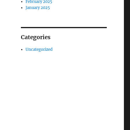
February 2025
January 2025
Categories
Uncategorized