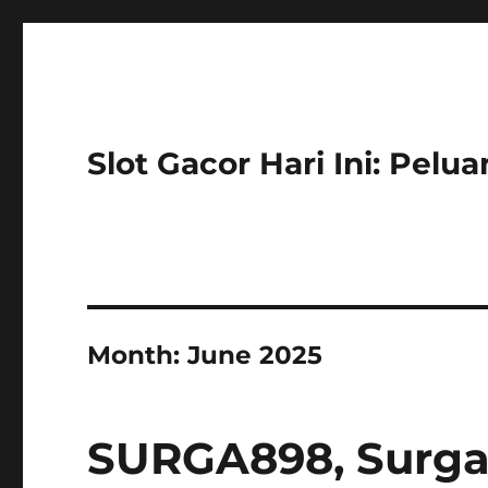
Slot Gacor Hari Ini: Pel
Month:
June 2025
SURGA898, Surgan