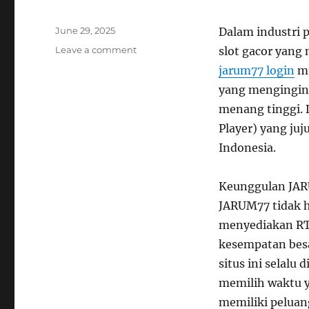
Posted
June 29, 2025
Dalam industri p
on
on
Leave a comment
slot gacor yang
JARUM77:
jarum77 login
mu
Tempat
yang mengingin
Slot
Online
menang tinggi. 
dengan
Player) yang juj
RTP
Indonesia.
Asli
100%
Keunggulan JARU
JARUM77 tidak 
menyediakan RT
kesempatan besa
situs ini selal
memilih waktu 
memiliki peluang