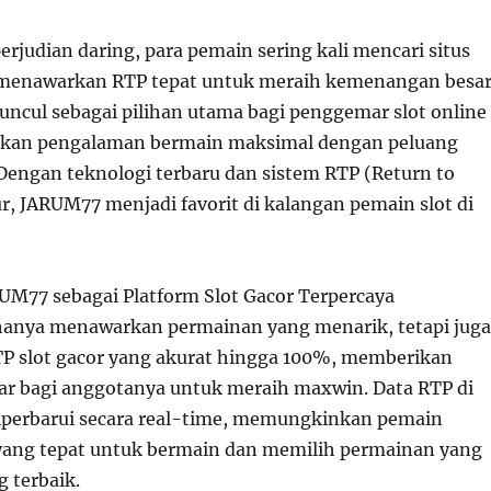
erjudian daring, para pemain sering kali mencari situs
 menawarkan RTP tepat untuk meraih kemenangan besar
ncul sebagai pilihan utama bagi penggemar slot online
kan pengalaman bermain maksimal dengan peluang
Dengan teknologi terbaru dan sistem RTP (Return to
ur, JARUM77 menjadi favorit di kalangan pemain slot di
M77 sebagai Platform Slot Gacor Terpercaya
hanya menawarkan permainan yang menarik, tetapi juga
P slot gacor yang akurat hingga 100%, memberikan
r bagi anggotanya untuk meraih maxwin. Data RTP di
u diperbarui secara real-time, memungkinkan pemain
yang tepat untuk bermain dan memilih permainan yang
 terbaik.