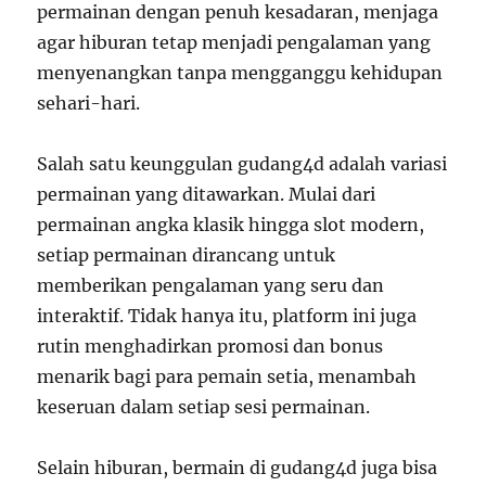
permainan dengan penuh kesadaran, menjaga
agar hiburan tetap menjadi pengalaman yang
menyenangkan tanpa mengganggu kehidupan
sehari-hari.
Salah satu keunggulan gudang4d adalah variasi
permainan yang ditawarkan. Mulai dari
permainan angka klasik hingga slot modern,
setiap permainan dirancang untuk
memberikan pengalaman yang seru dan
interaktif. Tidak hanya itu, platform ini juga
rutin menghadirkan promosi dan bonus
menarik bagi para pemain setia, menambah
keseruan dalam setiap sesi permainan.
Selain hiburan, bermain di gudang4d juga bisa