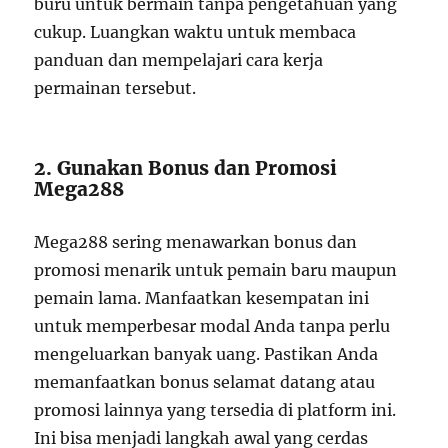
buru untuk bermain tanpa pengetahuan yang
cukup. Luangkan waktu untuk membaca
panduan dan mempelajari cara kerja
permainan tersebut.
2. Gunakan Bonus dan Promosi
Mega288
Mega288 sering menawarkan bonus dan
promosi menarik untuk pemain baru maupun
pemain lama. Manfaatkan kesempatan ini
untuk memperbesar modal Anda tanpa perlu
mengeluarkan banyak uang. Pastikan Anda
memanfaatkan bonus selamat datang atau
promosi lainnya yang tersedia di platform ini.
Ini bisa menjadi langkah awal yang cerdas