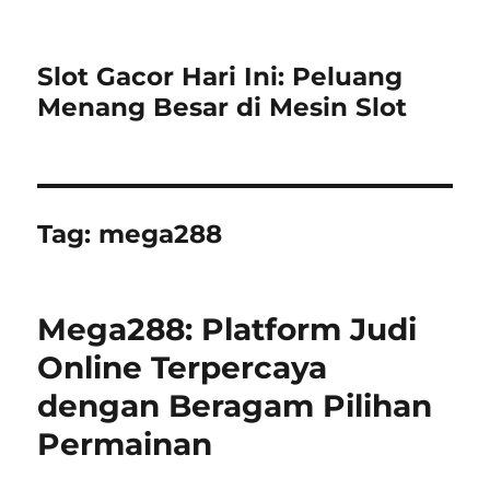
Slot Gacor Hari Ini: Peluang
Menang Besar di Mesin Slot
Tag:
mega288
Mega288: Platform Judi
Online Terpercaya
dengan Beragam Pilihan
Permainan