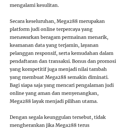
mengalami kesulitan.
Secara keseluruhan, Mega288 merupakan
platform judi online terpercaya yang
menawarkan beragam permainan menarik,
keamanan data yang terjamin, layanan
pelanggan responsif, serta kemudahan dalam
pendaftaran dan transaksi. Bonus dan promosi
yang kompetitif juga menjadi nilai tambah
yang membuat Mega288 semakin diminati.
Bagi siapa saja yang mencari pengalaman judi
online yang aman dan menyenangkan,
Mega288 layak menjadi pilihan utama.
Dengan segala keunggulan tersebut, tidak
mengherankan jika Mega288 terus