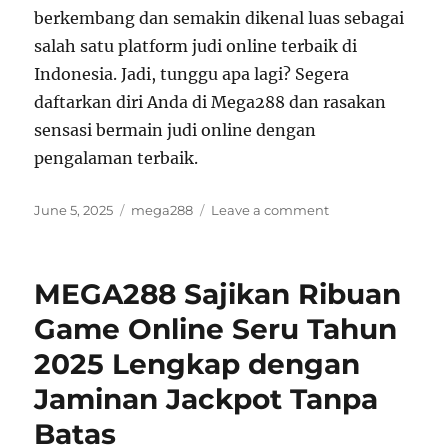
berkembang dan semakin dikenal luas sebagai
salah satu platform judi online terbaik di
Indonesia. Jadi, tunggu apa lagi? Segera
daftarkan diri Anda di Mega288 dan rasakan
sensasi bermain judi online dengan
pengalaman terbaik.
Posted
Tags
on
June 5, 2025
mega288
Leave a comment
on
Mega288:
Platform
Judi
MEGA288 Sajikan Ribuan
Online
Terpercaya
Game Online Seru Tahun
dengan
2025 Lengkap dengan
Beragam
Pilihan
Jaminan Jackpot Tanpa
Permainan
Batas