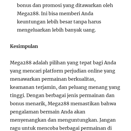
bonus dan promosi yang ditawarkan oleh
Mega288. Ini bisa memberi Anda
keuntungan lebih besar tanpa harus
mengeluarkan lebih banyak uang.
Kesimpulan
Mega288 adalah pilihan yang tepat bagi Anda
yang mencari platform perjudian online yang
menawarkan permainan berkualitas,
keamanan terjamin, dan peluang menang yang
tinggi. Dengan berbagai jenis permainan dan
bonus menarik, Mega288 memastikan bahwa
pengalaman bermain Anda akan
menyenangkan dan menguntungkan. Jangan
ragu untuk mencoba berbagai permainan di