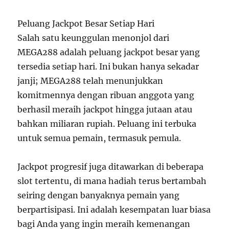
Peluang Jackpot Besar Setiap Hari
Salah satu keunggulan menonjol dari
MEGA288 adalah peluang jackpot besar yang
tersedia setiap hari. Ini bukan hanya sekadar
janji; MEGA288 telah menunjukkan
komitmennya dengan ribuan anggota yang
berhasil meraih jackpot hingga jutaan atau
bahkan miliaran rupiah. Peluang ini terbuka
untuk semua pemain, termasuk pemula.
Jackpot progresif juga ditawarkan di beberapa
slot tertentu, di mana hadiah terus bertambah
seiring dengan banyaknya pemain yang
berpartisipasi. Ini adalah kesempatan luar biasa
bagi Anda yang ingin meraih kemenangan