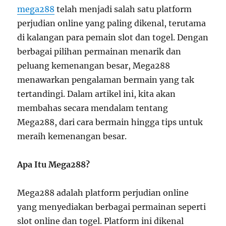
mega288
telah menjadi salah satu platform
perjudian online yang paling dikenal, terutama
di kalangan para pemain slot dan togel. Dengan
berbagai pilihan permainan menarik dan
peluang kemenangan besar, Mega288
menawarkan pengalaman bermain yang tak
tertandingi. Dalam artikel ini, kita akan
membahas secara mendalam tentang
Mega288, dari cara bermain hingga tips untuk
meraih kemenangan besar.
Apa Itu Mega288?
Mega288 adalah platform perjudian online
yang menyediakan berbagai permainan seperti
slot online dan togel. Platform ini dikenal