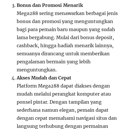
Bonus dan Promosi Menarik
Mega288 sering menawarkan berbagai jenis
bonus dan promosi yang menguntungkan
bagi para pemain baru maupun yang sudah
lama bergabung. Mulai dari bonus deposit,
cashback, hingga hadiah menarik lainnya,
semuanya dirancang untuk memberikan
pengalaman bermain yang lebih
menguntungkan.
Akses Mudah dan Cepat
Platform Mega288 dapat diakses dengan
mudah melalui perangkat komputer atau
ponsel pintar. Dengan tampilan yang
sederhana namun elegan, pemain dapat
dengan cepat memahami navigasi situs dan
langsung terhubung dengan permainan