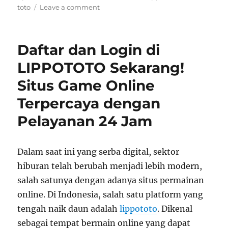
on
on
toto
Leave a comment
Bergabung
di
Lippo
Daftar dan Login di
Toto
Sekarang!
LIPPOTOTO Sekarang!
Situs
Situs Game Online
Game
Online
Terpercaya dengan
Paling
Terpercaya
Pelayanan 24 Jam
dengan
Link
Alternatif
Dalam saat ini yang serba digital, sektor
Bebas
hiburan telah berubah menjadi lebih modern,
Blokir
salah satunya dengan adanya situs permainan
online. Di Indonesia, salah satu platform yang
tengah naik daun adalah
lippototo
. Dikenal
sebagai tempat bermain online yang dapat