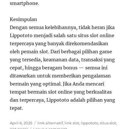
smartphone.
Kesimpulan
Dengan semua kelebihannya, tidak heran jika
Lippototo menjadi salah satu situs slot online
terpercaya yang banyak direkomendasikan
oleh pemain slot. Dari berbagai pilihan game
yang tersedia, keamanan data, transaksi yang
cepat, hingga beragam bonus — semua ini
ditawarkan untuk memberikan pengalaman
bermain yang optimal. Jika Anda mencari
tempat bermain slot online yang berkualitas
dan terpercaya, Lippototo adalah pilihan yang
tepat.
Posted
Tags
April 6, 2025
link alternatif
,
link slot
,
lippototo
,
situs slot
,
on
on