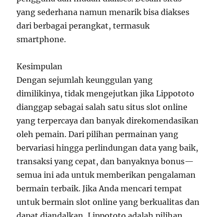
yang sederhana namun menarik bisa diakses
dari berbagai perangkat, termasuk
smartphone.
Kesimpulan
Dengan sejumlah keunggulan yang
dimilikinya, tidak mengejutkan jika Lippototo
dianggap sebagai salah satu situs slot online
yang terpercaya dan banyak direkomendasikan
oleh pemain. Dari pilihan permainan yang
bervariasi hingga perlindungan data yang baik,
transaksi yang cepat, dan banyaknya bonus—
semua ini ada untuk memberikan pengalaman
bermain terbaik. Jika Anda mencari tempat
untuk bermain slot online yang berkualitas dan
dapat diandalkan, Lippototo adalah pilihan