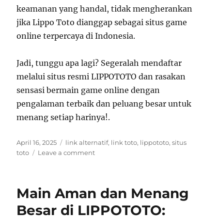
keamanan yang handal, tidak mengherankan
jika Lippo Toto dianggap sebagai situs game
online terpercaya di Indonesia.
Jadi, tunggu apa lagi? Segeralah mendaftar
melalui situs resmi LIPPOTOTO dan rasakan
sensasi bermain game online dengan
pengalaman terbaik dan peluang besar untuk
menang setiap harinya!.
Posted
Tags
April 16, 2025
link alternatif
,
link toto
,
lippototo
,
situs
on
on
toto
Leave a comment
Daftar
dan
Login
Main Aman dan Menang
di
LIPPOTOTO
Besar di LIPPOTOTO:
Sekarang!