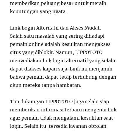
memberikan peluang besar untuk meraih
keuntungan yang nyata.
Link Login Alternatif dan Akses Mudah
Salah satu masalah yang sering dihadapi
pemain online adalah kesulitan mengakses
situs yang diblokir. Namun, LIPPOTOTO
menyediakan link login alternatif yang selalu
dapat diakses kapan saja. Link ini menjamin
bahwa pemain dapat tetap terhubung dengan
akun mereka tanpa hambatan.
Tim dukungan LIPPOTOTO juga selalu siap
memberikan informasi terbaru mengenai link
agar pemain tidak mengalami kesulitan saat
login. Selain itu, tersedia layanan obrolan