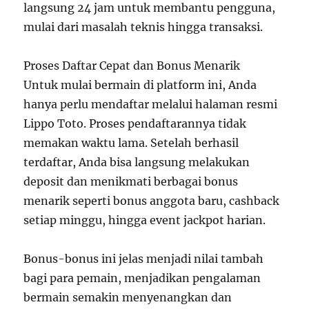
langsung 24 jam untuk membantu pengguna,
mulai dari masalah teknis hingga transaksi.
Proses Daftar Cepat dan Bonus Menarik
Untuk mulai bermain di platform ini, Anda
hanya perlu mendaftar melalui halaman resmi
Lippo Toto. Proses pendaftarannya tidak
memakan waktu lama. Setelah berhasil
terdaftar, Anda bisa langsung melakukan
deposit dan menikmati berbagai bonus
menarik seperti bonus anggota baru, cashback
setiap minggu, hingga event jackpot harian.
Bonus-bonus ini jelas menjadi nilai tambah
bagi para pemain, menjadikan pengalaman
bermain semakin menyenangkan dan