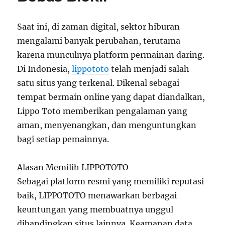
Saat ini, di zaman digital, sektor hiburan
mengalami banyak perubahan, terutama
karena munculnya platform permainan daring.
Di Indonesia,
lippototo
telah menjadi salah
satu situs yang terkenal. Dikenal sebagai
tempat bermain online yang dapat diandalkan,
Lippo Toto memberikan pengalaman yang
aman, menyenangkan, dan menguntungkan
bagi setiap pemainnya.
Alasan Memilih LIPPOTOTO
Sebagai platform resmi yang memiliki reputasi
baik, LIPPOTOTO menawarkan berbagai
keuntungan yang membuatnya unggul
dibandingkan situs lainnya. Keamanan data