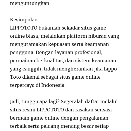
menguntungkan.
Kesimpulan
LIPPOTOTO bukanlah sekadar situs game
online biasa, melainkan platform hiburan yang
mengutamakan kepuasan serta keamanan
pengguna. Dengan layanan profesional,
permainan berkualitas, dan sistem keamanan
yang canggih, tidak mengherankan jika Lippo
Toto dikenal sebagai situs game online
terpercaya di Indonesia.
Jadi, tunggu apa lagi? Segeralah daftar melalui
situs resmi LIPPOTOTO dan rasakan sensasi
bermain game online dengan pengalaman
terbaik serta peluang menang besar setiap