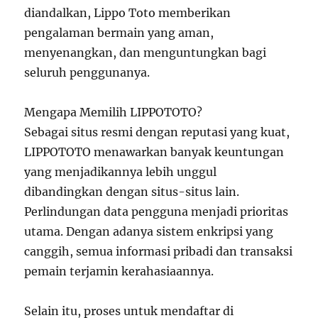
diandalkan, Lippo Toto memberikan
pengalaman bermain yang aman,
menyenangkan, dan menguntungkan bagi
seluruh penggunanya.
Mengapa Memilih LIPPOTOTO?
Sebagai situs resmi dengan reputasi yang kuat,
LIPPOTOTO menawarkan banyak keuntungan
yang menjadikannya lebih unggul
dibandingkan dengan situs-situs lain.
Perlindungan data pengguna menjadi prioritas
utama. Dengan adanya sistem enkripsi yang
canggih, semua informasi pribadi dan transaksi
pemain terjamin kerahasiaannya.
Selain itu, proses untuk mendaftar di