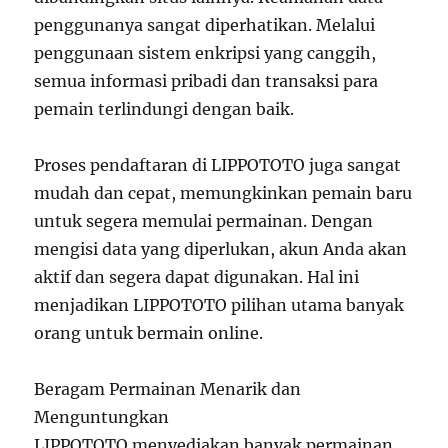
penggunanya sangat diperhatikan. Melalui
penggunaan sistem enkripsi yang canggih,
semua informasi pribadi dan transaksi para
pemain terlindungi dengan baik.
Proses pendaftaran di LIPPOTOTO juga sangat
mudah dan cepat, memungkinkan pemain baru
untuk segera memulai permainan. Dengan
mengisi data yang diperlukan, akun Anda akan
aktif dan segera dapat digunakan. Hal ini
menjadikan LIPPOTOTO pilihan utama banyak
orang untuk bermain online.
Beragam Permainan Menarik dan
Menguntungkan
LIPPOTOTO menyediakan banyak permainan