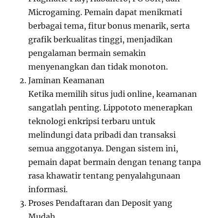
Microgaming. Pemain dapat menikmati
berbagai tema, fitur bonus menarik, serta
grafik berkualitas tinggi, menjadikan
pengalaman bermain semakin
menyenangkan dan tidak monoton.
Jaminan Keamanan
Ketika memilih situs judi online, keamanan
sangatlah penting. Lippototo menerapkan
teknologi enkripsi terbaru untuk
melindungi data pribadi dan transaksi
semua anggotanya. Dengan sistem ini,
pemain dapat bermain dengan tenang tanpa
rasa khawatir tentang penyalahgunaan
informasi.
Proses Pendaftaran dan Deposit yang
Mudah