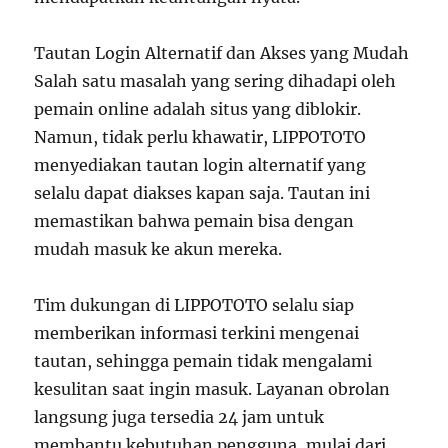
Tautan Login Alternatif dan Akses yang Mudah
Salah satu masalah yang sering dihadapi oleh
pemain online adalah situs yang diblokir.
Namun, tidak perlu khawatir, LIPPOTOTO
menyediakan tautan login alternatif yang
selalu dapat diakses kapan saja. Tautan ini
memastikan bahwa pemain bisa dengan
mudah masuk ke akun mereka.
Tim dukungan di LIPPOTOTO selalu siap
memberikan informasi terkini mengenai
tautan, sehingga pemain tidak mengalami
kesulitan saat ingin masuk. Layanan obrolan
langsung juga tersedia 24 jam untuk
membantu kebutuhan pengguna, mulai dari