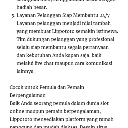
hadiah besar.
Layanan Pelanggan Siap Membantu 24/7
Layanan pelanggan menjadi nilai tambah
yang membuat Lippototo semakin istimewa.
Tim dukungan pelanggan yang profesional
selalu siap membantu segala pertanyaan
dan kebutuhan Anda kapan saja, baik
melalui live chat maupun cara komunikasi
lainnya.
Cocok untuk Pemula dan Pemain
Berpengalaman
Baik Anda seorang pemula dalam dunia slot
online maupun pemain berpengalaman,
Lippototo menyediakan platform yang ramah
pengguna dan mudah diakses. Desain situs