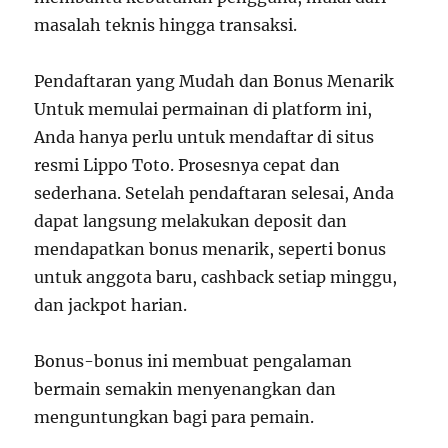
masalah teknis hingga transaksi.
Pendaftaran yang Mudah dan Bonus Menarik
Untuk memulai permainan di platform ini,
Anda hanya perlu untuk mendaftar di situs
resmi Lippo Toto. Prosesnya cepat dan
sederhana. Setelah pendaftaran selesai, Anda
dapat langsung melakukan deposit dan
mendapatkan bonus menarik, seperti bonus
untuk anggota baru, cashback setiap minggu,
dan jackpot harian.
Bonus-bonus ini membuat pengalaman
bermain semakin menyenangkan dan
menguntungkan bagi para pemain.