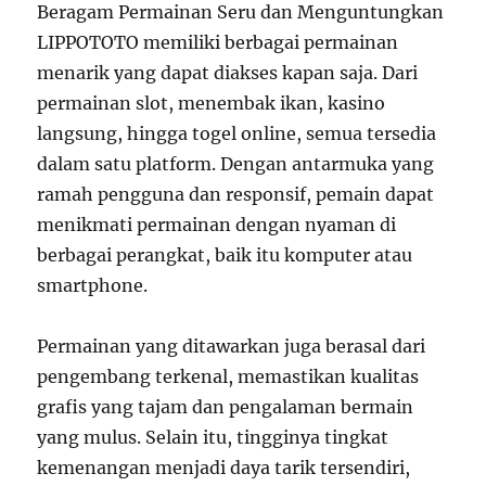
Beragam Permainan Seru dan Menguntungkan
LIPPOTOTO memiliki berbagai permainan
menarik yang dapat diakses kapan saja. Dari
permainan slot, menembak ikan, kasino
langsung, hingga togel online, semua tersedia
dalam satu platform. Dengan antarmuka yang
ramah pengguna dan responsif, pemain dapat
menikmati permainan dengan nyaman di
berbagai perangkat, baik itu komputer atau
smartphone.
Permainan yang ditawarkan juga berasal dari
pengembang terkenal, memastikan kualitas
grafis yang tajam dan pengalaman bermain
yang mulus. Selain itu, tingginya tingkat
kemenangan menjadi daya tarik tersendiri,