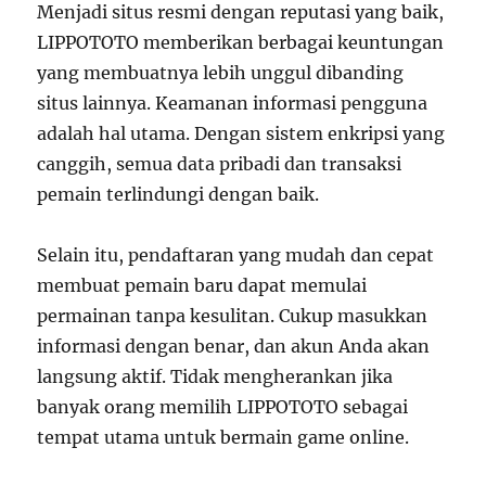
Menjadi situs resmi dengan reputasi yang baik,
LIPPOTOTO memberikan berbagai keuntungan
yang membuatnya lebih unggul dibanding
situs lainnya. Keamanan informasi pengguna
adalah hal utama. Dengan sistem enkripsi yang
canggih, semua data pribadi dan transaksi
pemain terlindungi dengan baik.
Selain itu, pendaftaran yang mudah dan cepat
membuat pemain baru dapat memulai
permainan tanpa kesulitan. Cukup masukkan
informasi dengan benar, dan akun Anda akan
langsung aktif. Tidak mengherankan jika
banyak orang memilih LIPPOTOTO sebagai
tempat utama untuk bermain game online.