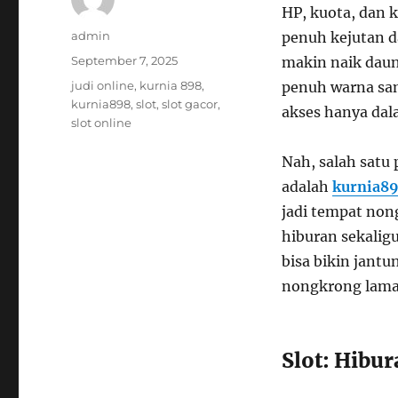
HP, kuota, dan 
Author
admin
penuh kejutan d
Posted
September 7, 2025
makin naik daun
on
Tags
judi online
,
kurnia 898
,
penuh warna sam
kurnia898
,
slot
,
slot gacor
,
akses hanya da
slot online
Nah, salah satu 
adalah
kurnia8
jadi tempat nong
hiburan sekalig
bisa bikin jant
nongkrong lama
Slot: Hibu