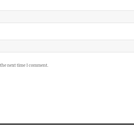
 the next time I comment.