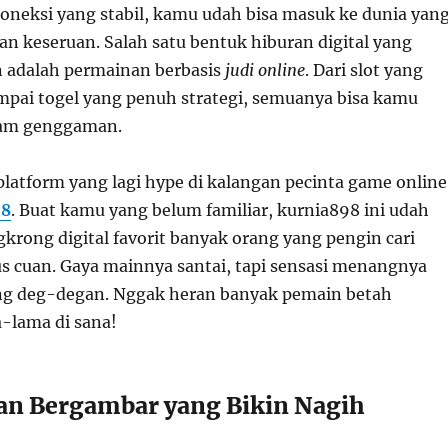
koneksi yang stabil, kamu udah bisa masuk ke dunia yan
an keseruan. Salah satu bentuk hiburan digital yang
 adalah permainan berbasis
judi online
. Dari slot yang
pai togel yang penuh strategi, semuanya bisa kamu
lam genggaman.
platform yang lagi hype di kalangan pecinta game online
98
. Buat kamu yang belum familiar, kurnia898 ini udah
krong digital favorit banyak orang yang pengin cari
us cuan. Gaya mainnya santai, tapi sensasi menangnya
ung deg-degan. Nggak heran banyak pemain betah
-lama di sana!
ran Bergambar yang Bikin Nagih