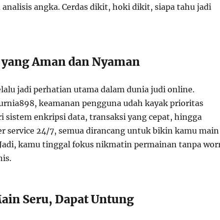
nalisis angka. Cerdas dikit, hoki dikit, siapa tahu jadi
e yang Aman dan Nyaman
alu jadi perhatian utama dalam dunia judi online.
urnia898, keamanan pengguna udah kayak prioritas
i sistem enkripsi data, transaksi yang cepat, hingga
r service 24/7, semua dirancang untuk bikin kamu main
Jadi, kamu tinggal fokus nikmatin permainan tanpa wor
is.
ain Seru, Dapat Untung