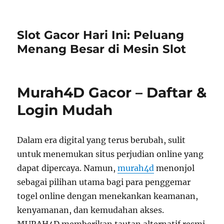
Slot Gacor Hari Ini: Peluang
Menang Besar di Mesin Slot
Murah4D Gacor – Daftar &
Login Mudah
Dalam era digital yang terus berubah, sulit
untuk menemukan situs perjudian online yang
dapat dipercaya. Namun,
murah4d
menonjol
sebagai pilihan utama bagi para penggemar
togel online dengan menekankan keamanan,
kenyamanan, dan kemudahan akses.