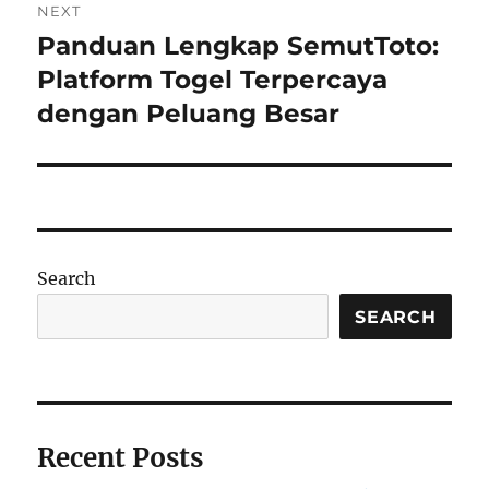
NEXT
Panduan Lengkap SemutToto:
Next
post:
Platform Togel Terpercaya
dengan Peluang Besar
Search
SEARCH
Recent Posts