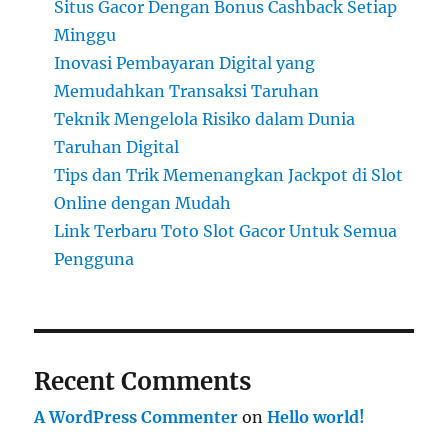
Situs Gacor Dengan Bonus Cashback Setiap
Minggu
Inovasi Pembayaran Digital yang
Memudahkan Transaksi Taruhan
Teknik Mengelola Risiko dalam Dunia
Taruhan Digital
Tips dan Trik Memenangkan Jackpot di Slot
Online dengan Mudah
Link Terbaru Toto Slot Gacor Untuk Semua
Pengguna
Recent Comments
A WordPress Commenter
on
Hello world!