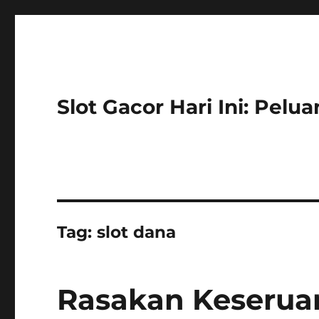
Slot Gacor Hari Ini: Pel
Tag:
slot dana
Rasakan Keseruan