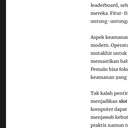
leaderboard, se
mereka. Fitur-f
untung-untunga
Aspek keamanan
modern. Operato
mutakhir untuk 
memastikan bah
Pemain bisa fok
keamanan yang s
Tak kalah penti
menjadikan
slo
komputer dapat d
menjawab kebut
praktis namun te