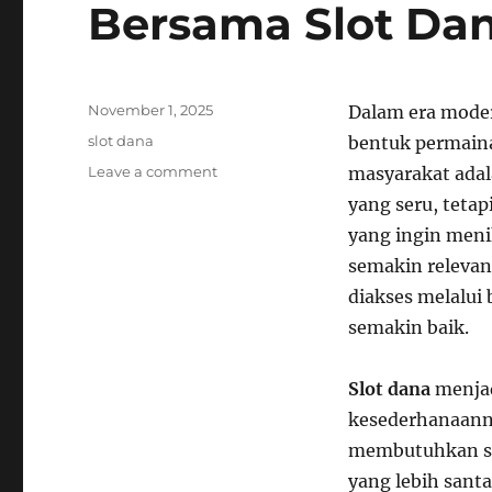
Bersama Slot Da
Posted
November 1, 2025
Dalam era moder
on
Tags
slot dana
bentuk permaina
on
Leave a comment
masyarakat ada
Rasakan
yang seru, teta
Keseruan
yang ingin meni
Tak
Terbatas
semakin releva
Bersama
diakses melalui
Slot
semakin baik.
Dana
Slot dana
menjad
kesederhanaanny
membutuhkan st
yang lebih sant