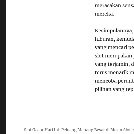
merasakan sensa
mereka.
Kesimpulannya
hiburan, kemud
yang mencari p
slot merupakan p
yang terjamin, 
terus menarik mi
mencoba perunt
pilihan yang te
Slot Gacor Hari Ini: Peluang Menang Besar di Mesin Slot