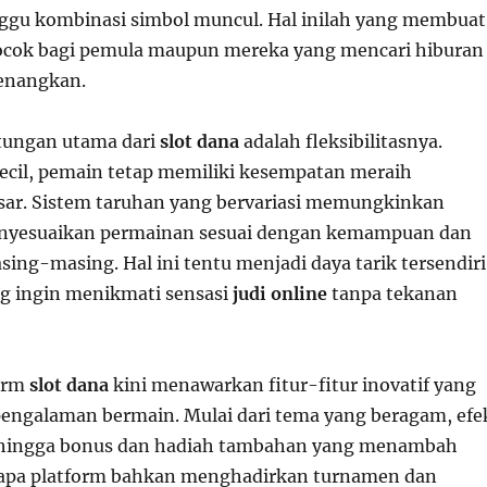
ggu kombinasi simbol muncul. Hal inilah yang membuat
ocok bagi pemula maupun mereka yang mencari hiburan
enangkan.
tungan utama dari
slot dana
adalah fleksibilitasnya.
cil, pemain tetap memiliki kesempatan meraih
ar. Sistem taruhan yang bervariasi memungkinkan
enyesuaikan permainan sesuai dengan kemampuan dan
ng-masing. Hal ini tentu menjadi daya tarik tersendiri
g ingin menikmati sensasi
judi online
tanpa tekanan
form
slot dana
kini menawarkan fitur-fitur inovatif yang
ngalaman bermain. Mulai dari tema yang beragam, efe
, hingga bonus dan hadiah tambahan yang menambah
rapa platform bahkan menghadirkan turnamen dan