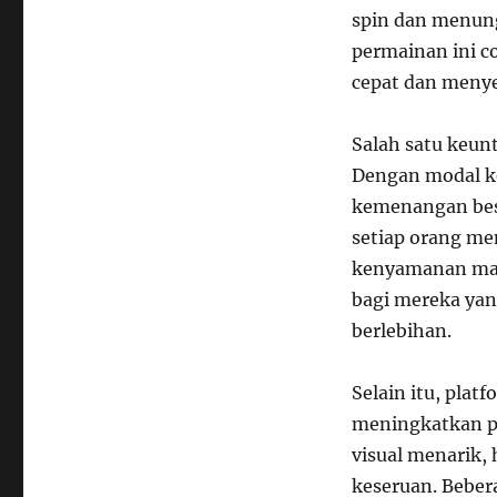
spin dan menun
permainan ini c
cepat dan meny
Salah satu keun
Dengan modal ke
kemenangan bes
setiap orang m
kenyamanan masi
bagi mereka yan
berlebihan.
Selain itu, plat
meningkatkan pe
visual menarik
keseruan. Bebe