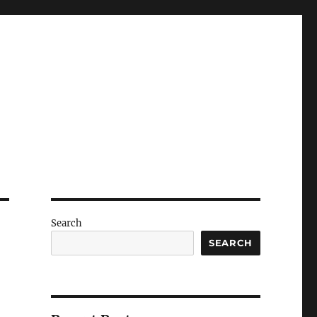
Search
SEARCH