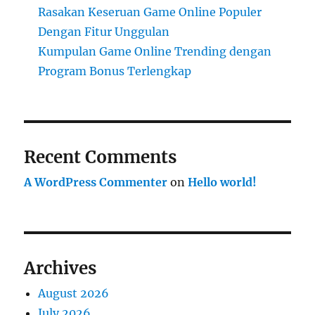
Rasakan Keseruan Game Online Populer
Dengan Fitur Unggulan
Kumpulan Game Online Trending dengan
Program Bonus Terlengkap
Recent Comments
A WordPress Commenter
on
Hello world!
Archives
August 2026
July 2026