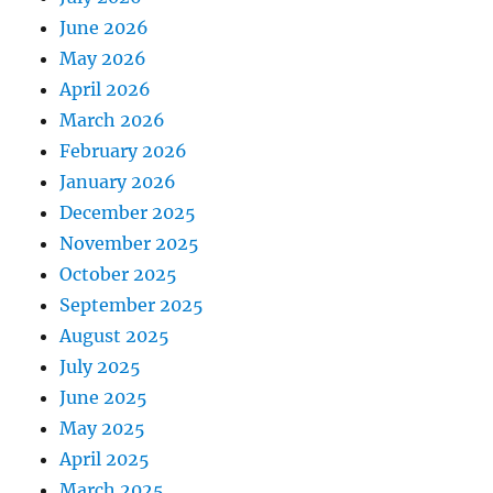
June 2026
May 2026
April 2026
March 2026
February 2026
January 2026
December 2025
November 2025
October 2025
September 2025
August 2025
July 2025
June 2025
May 2025
April 2025
March 2025