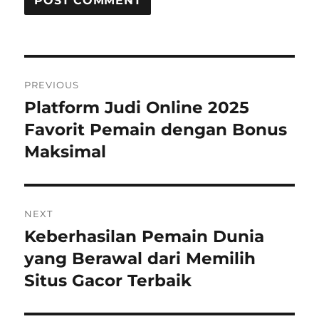
Post
PREVIOUS
navigation
Platform Judi Online 2025
Previous
post:
Favorit Pemain dengan Bonus
Maksimal
NEXT
Keberhasilan Pemain Dunia
Next
post:
yang Berawal dari Memilih
Situs Gacor Terbaik