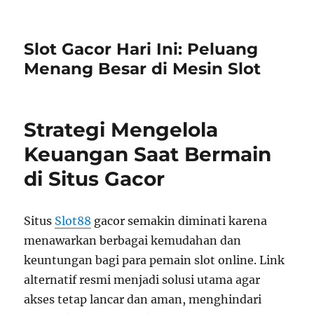
Slot Gacor Hari Ini: Peluang
Menang Besar di Mesin Slot
Strategi Mengelola
Keuangan Saat Bermain
di Situs Gacor
Situs
Slot88
gacor semakin diminati karena
menawarkan berbagai kemudahan dan
keuntungan bagi para pemain slot online. Link
alternatif resmi menjadi solusi utama agar
akses tetap lancar dan aman, menghindari