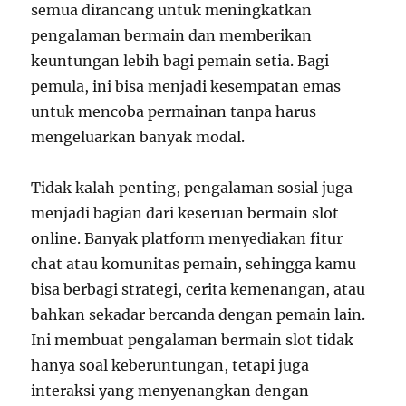
semua dirancang untuk meningkatkan
pengalaman bermain dan memberikan
keuntungan lebih bagi pemain setia. Bagi
pemula, ini bisa menjadi kesempatan emas
untuk mencoba permainan tanpa harus
mengeluarkan banyak modal.
Tidak kalah penting, pengalaman sosial juga
menjadi bagian dari keseruan bermain slot
online. Banyak platform menyediakan fitur
chat atau komunitas pemain, sehingga kamu
bisa berbagi strategi, cerita kemenangan, atau
bahkan sekadar bercanda dengan pemain lain.
Ini membuat pengalaman bermain slot tidak
hanya soal keberuntungan, tetapi juga
interaksi yang menyenangkan dengan