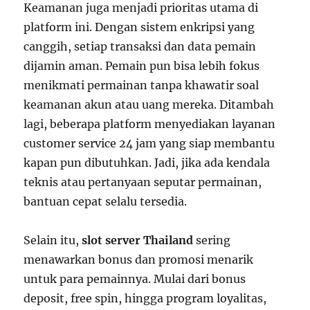
Keamanan juga menjadi prioritas utama di
platform ini. Dengan sistem enkripsi yang
canggih, setiap transaksi dan data pemain
dijamin aman. Pemain pun bisa lebih fokus
menikmati permainan tanpa khawatir soal
keamanan akun atau uang mereka. Ditambah
lagi, beberapa platform menyediakan layanan
customer service 24 jam yang siap membantu
kapan pun dibutuhkan. Jadi, jika ada kendala
teknis atau pertanyaan seputar permainan,
bantuan cepat selalu tersedia.
Selain itu,
slot server Thailand
sering
menawarkan bonus dan promosi menarik
untuk para pemainnya. Mulai dari bonus
deposit, free spin, hingga program loyalitas,