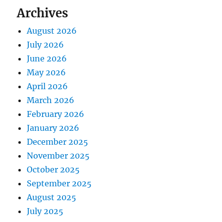
Archives
August 2026
July 2026
June 2026
May 2026
April 2026
March 2026
February 2026
January 2026
December 2025
November 2025
October 2025
September 2025
August 2025
July 2025