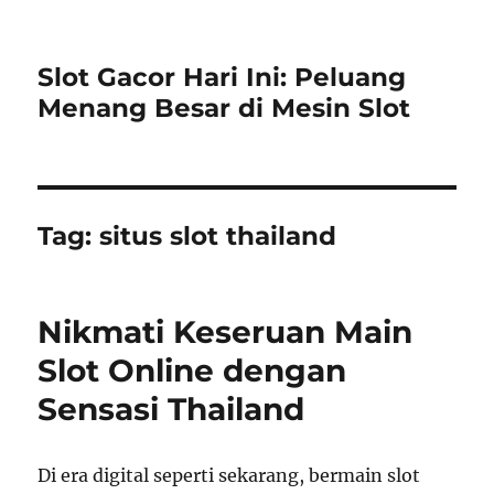
Slot Gacor Hari Ini: Peluang
Menang Besar di Mesin Slot
Tag:
situs slot thailand
Nikmati Keseruan Main
Slot Online dengan
Sensasi Thailand
Di era digital seperti sekarang, bermain slot