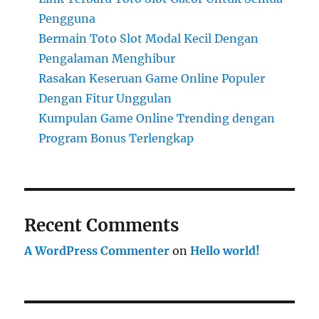
Pengguna
Bermain Toto Slot Modal Kecil Dengan
Pengalaman Menghibur
Rasakan Keseruan Game Online Populer
Dengan Fitur Unggulan
Kumpulan Game Online Trending dengan
Program Bonus Terlengkap
Recent Comments
A WordPress Commenter
on
Hello world!