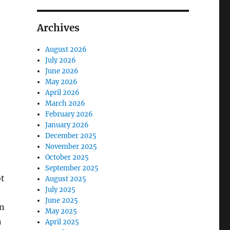
Archives
August 2026
July 2026
June 2026
May 2026
April 2026
March 2026
February 2026
January 2026
December 2025
November 2025
October 2025
September 2025
ot
August 2025
July 2025
June 2025
n
May 2025
h
April 2025