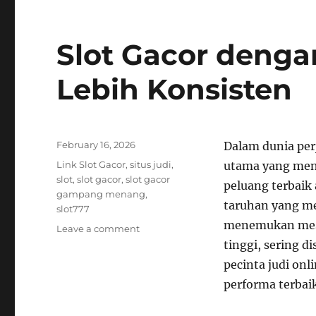
Slot Gacor deng
Lebih Konsisten
Posted
February 16, 2026
Dalam dunia per
on
Tags
Link Slot Gacor
,
situs judi
,
utama yang men
slot
,
slot gacor
,
slot gacor
peluang terbaik
gampang menang
,
taruhan yang me
slot777
menemukan mesi
on
Leave a comment
Slot
tinggi, sering di
Gacor
pecinta judi on
dengan
performa terba
Peluang
Menang