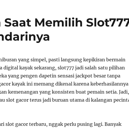
Saat Memilih Slot77
ndarinya
 hiburan yang simpel, pasti langsung kepikiran bermain
ra digital kayak sekarang, slot777 jadi salah satu pilihan
ka yang pengen dapetin sensasi jackpot besar tanpa
t gacor kayak ini memang dikenal karena keberhasilannya
n kemenangan yang konsisten buat pemain setia. Jadi,
u slot gacor terus jadi buruan utama di kalangan pecint
ari slot gacor terbaru, nggak perlu pusing lagi. Banyak