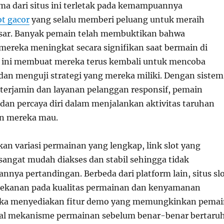
a dari situs ini terletak pada kemampuannya
ot gacor
yang selalu memberi peluang untuk meraih
ar. Banyak pemain telah membuktikan bahwa
ereka meningkat secara signifikan saat bermain di
al ini membuat mereka terus kembali untuk mencoba
an menguji strategi yang mereka miliki. Dengan sistem
erjamin dan layanan pelanggan responsif, pemain
an percaya diri dalam menjalankan aktivitas taruhan
un mereka mau.
an variasi permainan yang lengkap, link slot yang
 sangat mudah diakses dan stabil sehingga tidak
nya pertandingan. Berbeda dari platform lain, situs sl
nekanan pada kualitas permainan dan kenyamanan
ka menyediakan fitur demo yang memungkinkan pemai
l mekanisme permainan sebelum benar-benar bertaru