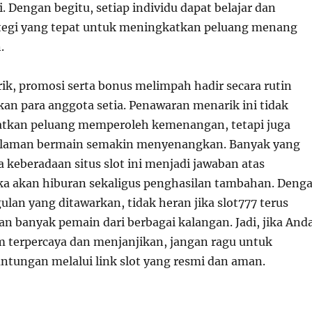
. Dengan begitu, setiap individu dapat belajar dan
egi yang tepat untuk meningkatkan peluang menang
.
ik, promosi serta bonus melimpah hadir secara rutin
n para anggota setia. Penawaran menarik ini tidak
tkan peluang memperoleh kemenangan, tetapi juga
laman bermain semakin menyenangkan. Banyak yang
keberadaan situs slot ini menjadi jawaban atas
a akan hiburan sekaligus penghasilan tambahan. Deng
lan yang ditawarkan, tidak heran jika slot777 terus
an banyak pemain dari berbagai kalangan. Jadi, jika And
m terpercaya dan menjanjikan, jangan ragu untuk
tungan melalui link slot yang resmi dan aman.