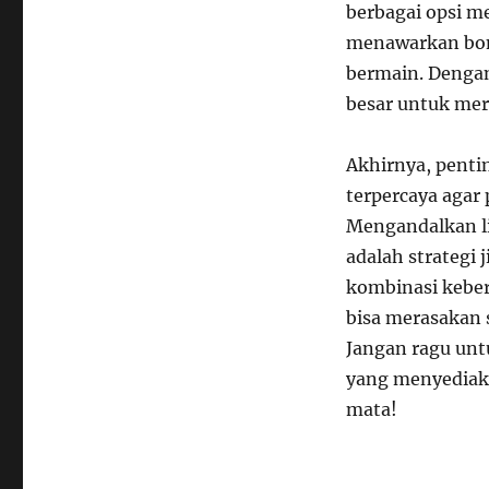
berbagai opsi m
menawarkan bo
bermain. Dengan
besar untuk mer
Akhirnya, penti
terpercaya aga
Mengandalkan li
adalah strategi
kombinasi keber
bisa merasakan 
Jangan ragu unt
yang menyediaka
mata!