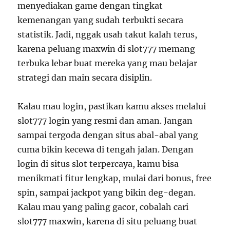
menyediakan game dengan tingkat
kemenangan yang sudah terbukti secara
statistik. Jadi, nggak usah takut kalah terus,
karena peluang maxwin di slot777 memang
terbuka lebar buat mereka yang mau belajar
strategi dan main secara disiplin.
Kalau mau login, pastikan kamu akses melalui
slot777 login yang resmi dan aman. Jangan
sampai tergoda dengan situs abal-abal yang
cuma bikin kecewa di tengah jalan. Dengan
login di situs slot terpercaya, kamu bisa
menikmati fitur lengkap, mulai dari bonus, free
spin, sampai jackpot yang bikin deg-degan.
Kalau mau yang paling gacor, cobalah cari
slot777 maxwin, karena di situ peluang buat