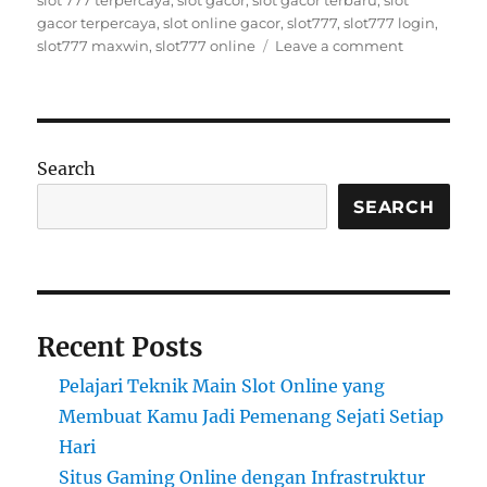
slot 777 terpercaya
,
slot gacor
,
slot gacor terbaru
,
slot
gacor terpercaya
,
slot online gacor
,
slot777
,
slot777 login
,
on
slot777 maxwin
,
slot777 online
Leave a comment
Kesalahan
Umum
Saat
Memilih
Slot777
Search
dan
Cara
SEARCH
Menghinda
Recent Posts
Pelajari Teknik Main Slot Online yang
Membuat Kamu Jadi Pemenang Sejati Setiap
Hari
Situs Gaming Online dengan Infrastruktur