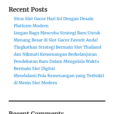
Recent Posts
Situs Slot Gacor Hari Ini Dengan Desain
Platform Modern
Jangan Ragu Mencoba Strategi Baru Untuk
Menang Besar di Slot Gacor Favorit Anda!
Tingkatkan Strategi Bermain Slot Thailand
dan Nikmati Kemenangan Berkelanjutan
Pendekatan Baru Dalam Mengelola Waktu
Bermain Slot Digital
Mendalami Pola Kemenangan yang Terbukti
di Mesin Slot Modern
Recent Comments