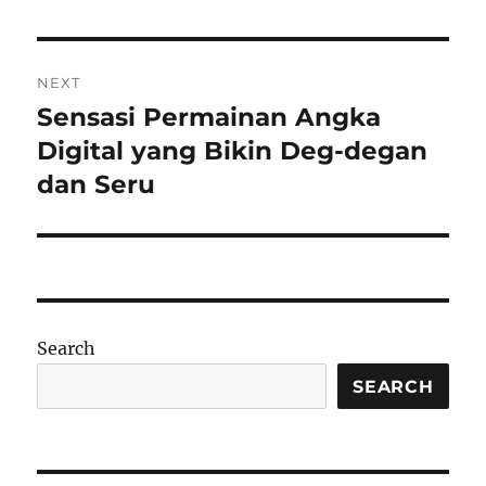
NEXT
Sensasi Permainan Angka
Next
post:
Digital yang Bikin Deg-degan
dan Seru
Search
SEARCH