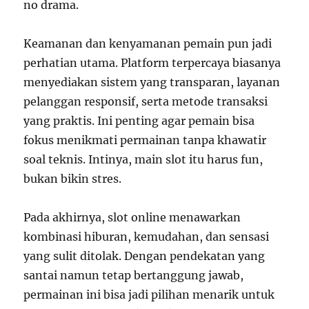
no drama.
Keamanan dan kenyamanan pemain pun jadi
perhatian utama. Platform terpercaya biasanya
menyediakan sistem yang transparan, layanan
pelanggan responsif, serta metode transaksi
yang praktis. Ini penting agar pemain bisa
fokus menikmati permainan tanpa khawatir
soal teknis. Intinya, main slot itu harus fun,
bukan bikin stres.
Pada akhirnya, slot online menawarkan
kombinasi hiburan, kemudahan, dan sensasi
yang sulit ditolak. Dengan pendekatan yang
santai namun tetap bertanggung jawab,
permainan ini bisa jadi pilihan menarik untuk