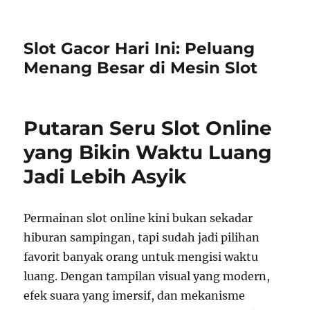
Slot Gacor Hari Ini: Peluang
Menang Besar di Mesin Slot
Putaran Seru Slot Online
yang Bikin Waktu Luang
Jadi Lebih Asyik
Permainan slot online kini bukan sekadar
hiburan sampingan, tapi sudah jadi pilihan
favorit banyak orang untuk mengisi waktu
luang. Dengan tampilan visual yang modern,
efek suara yang imersif, dan mekanisme