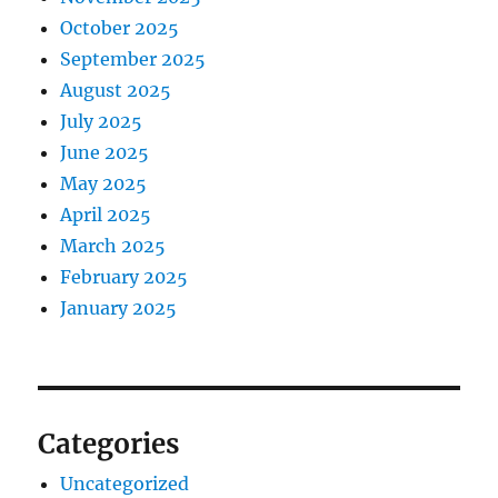
October 2025
September 2025
August 2025
July 2025
June 2025
May 2025
April 2025
March 2025
February 2025
January 2025
Categories
Uncategorized