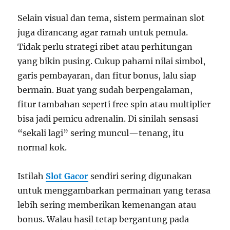
Selain visual dan tema, sistem permainan slot
juga dirancang agar ramah untuk pemula.
Tidak perlu strategi ribet atau perhitungan
yang bikin pusing. Cukup pahami nilai simbol,
garis pembayaran, dan fitur bonus, lalu siap
bermain. Buat yang sudah berpengalaman,
fitur tambahan seperti free spin atau multiplier
bisa jadi pemicu adrenalin. Di sinilah sensasi
“sekali lagi” sering muncul—tenang, itu
normal kok.
Istilah
Slot Gacor
sendiri sering digunakan
untuk menggambarkan permainan yang terasa
lebih sering memberikan kemenangan atau
bonus. Walau hasil tetap bergantung pada