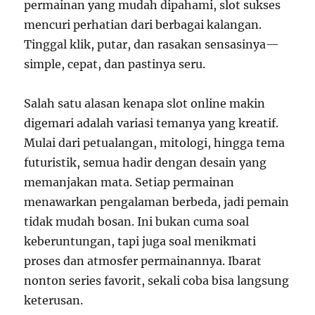
permainan yang mudah dipahami, slot sukses
mencuri perhatian dari berbagai kalangan.
Tinggal klik, putar, dan rasakan sensasinya—
simple, cepat, dan pastinya seru.
Salah satu alasan kenapa slot online makin
digemari adalah variasi temanya yang kreatif.
Mulai dari petualangan, mitologi, hingga tema
futuristik, semua hadir dengan desain yang
memanjakan mata. Setiap permainan
menawarkan pengalaman berbeda, jadi pemain
tidak mudah bosan. Ini bukan cuma soal
keberuntungan, tapi juga soal menikmati
proses dan atmosfer permainannya. Ibarat
nonton series favorit, sekali coba bisa langsung
keterusan.