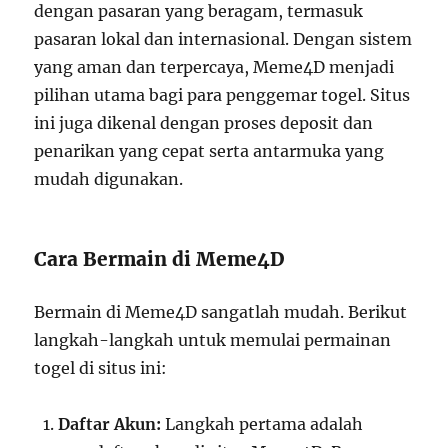
dengan pasaran yang beragam, termasuk
pasaran lokal dan internasional. Dengan sistem
yang aman dan terpercaya, Meme4D menjadi
pilihan utama bagi para penggemar togel. Situs
ini juga dikenal dengan proses deposit dan
penarikan yang cepat serta antarmuka yang
mudah digunakan.
Cara Bermain di Meme4D
Bermain di Meme4D sangatlah mudah. Berikut
langkah-langkah untuk memulai permainan
togel di situs ini:
Daftar Akun:
Langkah pertama adalah