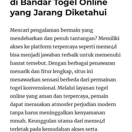
di Bandar Togel Online
Gacor
yang Jarang Diketahui
untuk
Mendongkrak
Kemenangan
Harian
Mencari pengalaman bermain yang
mendebarkan dan penuh tantangan? Memiliki
akses ke platform terpercaya seperti meme4d
bisa menjadi jawaban terbaik untuk memenuhi
hasrat tersebut. Dengan berbagai penawaran
menarik dan fitur lengkap, situs ini
menawarkan sensasi berbeda dari permainan
togel konvensional. Melalui layanan togel
online yang aman dan terpercaya, pemain
dapat merasakan atmosfer perjudian modern
tanpa harus meninggalkan kenyamanan
rumah. Keunggulan utama dari meme4d
terletak pada kemudahan akses serta