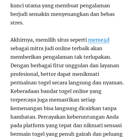
kunci utama yang membuat pengalaman
berjudi semakin menyenangkan dan bebas
stres.
Akhirnya, memilih situs seperti
meme4d
sebagai mitra judi online terbaik akan
memberikan pengalaman tak terlupakan.
Dengan berbagai fitur unggulan dan layanan
profesional, bettor dapat menikmati
permainan togel secara langsung dan nyaman.
Keberadaan bandar togel online yang
terpercaya juga memastikan setiap
kemenangan bisa langsung dicairkan tanpa
hambatan. Percayakan keberuntungan Anda
pada platform yang tepat dan nikmati sensasi
bermain togel yang penuh gairah dan peluang