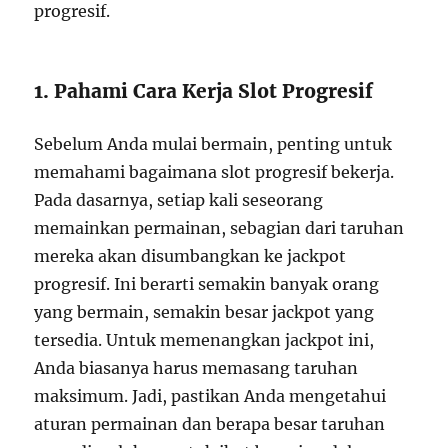
progresif.
1. Pahami Cara Kerja Slot Progresif
Sebelum Anda mulai bermain, penting untuk
memahami bagaimana slot progresif bekerja.
Pada dasarnya, setiap kali seseorang
memainkan permainan, sebagian dari taruhan
mereka akan disumbangkan ke jackpot
progresif. Ini berarti semakin banyak orang
yang bermain, semakin besar jackpot yang
tersedia. Untuk memenangkan jackpot ini,
Anda biasanya harus memasang taruhan
maksimum. Jadi, pastikan Anda mengetahui
aturan permainan dan berapa besar taruhan