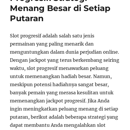
Menang Besar di Setiap
Cuma
Ngandelin
Putaran
Hoki
Doang!
Slot progresif adalah salah satu jenis
permainan yang paling menarik dan
menguntungkan dalam dunia perjudian online.
Dengan jackpot yang terus berkembang seiring
waktu, slot progresif menawarkan peluang
untuk memenangkan hadiah besar. Namun,
meskipun potensi hadiahnya sangat besar,
banyak pemain yang merasa kesulitan untuk
memenangkan jackpot progresif. Jika Anda
ingin meningkatkan peluang menang di setiap
putaran, berikut adalah beberapa strategi yang
dapat membantu Anda mengalahkan slot