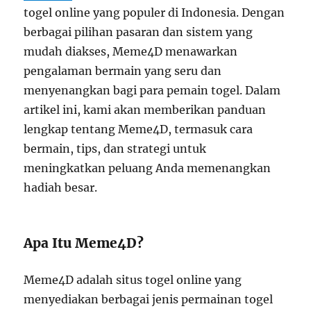
togel online yang populer di Indonesia. Dengan
berbagai pilihan pasaran dan sistem yang
mudah diakses, Meme4D menawarkan
pengalaman bermain yang seru dan
menyenangkan bagi para pemain togel. Dalam
artikel ini, kami akan memberikan panduan
lengkap tentang Meme4D, termasuk cara
bermain, tips, dan strategi untuk
meningkatkan peluang Anda memenangkan
hadiah besar.
Apa Itu Meme4D?
Meme4D adalah situs togel online yang
menyediakan berbagai jenis permainan togel