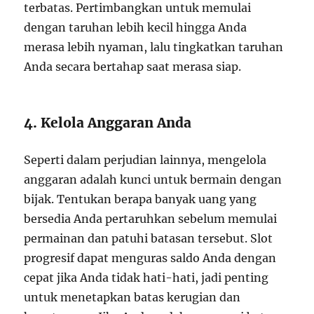
terbatas. Pertimbangkan untuk memulai
dengan taruhan lebih kecil hingga Anda
merasa lebih nyaman, lalu tingkatkan taruhan
Anda secara bertahap saat merasa siap.
4. Kelola Anggaran Anda
Seperti dalam perjudian lainnya, mengelola
anggaran adalah kunci untuk bermain dengan
bijak. Tentukan berapa banyak uang yang
bersedia Anda pertaruhkan sebelum memulai
permainan dan patuhi batasan tersebut. Slot
progresif dapat menguras saldo Anda dengan
cepat jika Anda tidak hati-hati, jadi penting
untuk menetapkan batas kerugian dan