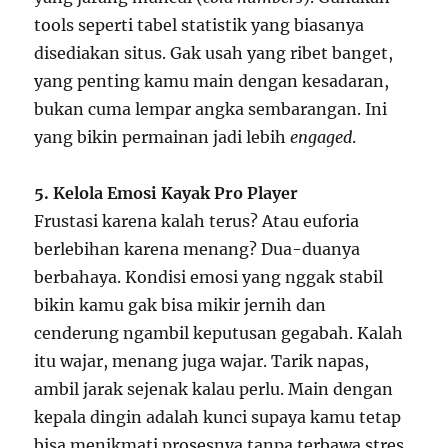
tools seperti tabel statistik yang biasanya
disediakan situs. Gak usah yang ribet banget,
yang penting kamu main dengan kesadaran,
bukan cuma lempar angka sembarangan. Ini
yang bikin permainan jadi lebih
engaged
.
5. Kelola Emosi Kayak Pro Player
Frustasi karena kalah terus? Atau euforia
berlebihan karena menang? Dua-duanya
berbahaya. Kondisi emosi yang nggak stabil
bikin kamu gak bisa mikir jernih dan
cenderung ngambil keputusan gegabah. Kalah
itu wajar, menang juga wajar. Tarik napas,
ambil jarak sejenak kalau perlu. Main dengan
kepala dingin adalah kunci supaya kamu tetap
bisa menikmati prosesnya tanpa terbawa stres.