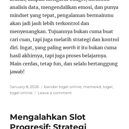
analisis data, mengendalikan emosi, dan punya
mindset yang tepat, pengalaman bermainmu
akan jadi jauh lebih terkontrol dan
menyenangkan. Tujuannya bukan cuma buat
cari cuan, tapi juga melatih strategi dan kontrol
diri. Ingat, yang paling
worth it
itu bukan cuma
hasil akhirnya, tapi juga proses belajarnya.
Main cerdas, tetap fun, dan selalu bertanggung
jawab!
Posted
Tags
January 8, 2026
bandar togel online
,
meme4d
,
togel
,
on
on
togel online
Leave a comment
Cara
Main
yang
Mengalahkan Slot
Bener
Biar
Progresif: Strategi
Gak