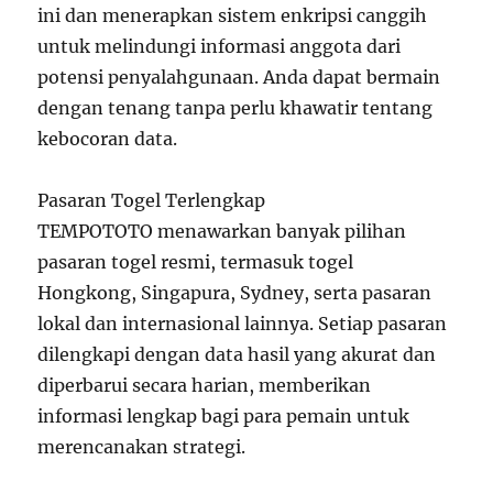
ini dan menerapkan sistem enkripsi canggih
untuk melindungi informasi anggota dari
potensi penyalahgunaan. Anda dapat bermain
dengan tenang tanpa perlu khawatir tentang
kebocoran data.
Pasaran Togel Terlengkap
TEMPOTOTO menawarkan banyak pilihan
pasaran togel resmi, termasuk togel
Hongkong, Singapura, Sydney, serta pasaran
lokal dan internasional lainnya. Setiap pasaran
dilengkapi dengan data hasil yang akurat dan
diperbarui secara harian, memberikan
informasi lengkap bagi para pemain untuk
merencanakan strategi.