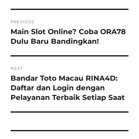
Post
PREVIOUS
navigation
Main Slot Online? Coba ORA78
Previous
post:
Dulu Baru Bandingkan!
NEXT
Bandar Toto Macau RINA4D:
Next
post:
Daftar dan Login dengan
Pelayanan Terbaik Setiap Saat