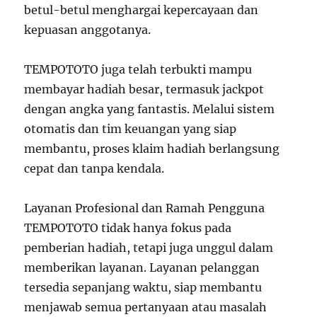
betul-betul menghargai kepercayaan dan
kepuasan anggotanya.
TEMPOTOTO juga telah terbukti mampu
membayar hadiah besar, termasuk jackpot
dengan angka yang fantastis. Melalui sistem
otomatis dan tim keuangan yang siap
membantu, proses klaim hadiah berlangsung
cepat dan tanpa kendala.
Layanan Profesional dan Ramah Pengguna
TEMPOTOTO tidak hanya fokus pada
pemberian hadiah, tetapi juga unggul dalam
memberikan layanan. Layanan pelanggan
tersedia sepanjang waktu, siap membantu
menjawab semua pertanyaan atau masalah