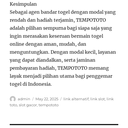
Kesimpulan
Sebagai agen bandar togel dengan modal yang
rendah dan hadiah terjamin, TEMPOTOTO
adalah pilihan sempurna bagi siapa saja yang
ingin merasakan keseruan bermain togel
online dengan aman, mudah, dan
menguntungkan. Dengan modal kecil, layanan
yang dapat diandalkan, serta jaminan
pembayaran hadiah, TEMPOTOTO memang
layak menjadi pilihan utama bagi penggemar
togel di Indonesia.
Author
Posted
Tags
admin
May 22, 2025
link alternatif
,
link slot
,
link
on
toto
,
slot gacor
,
tempototo