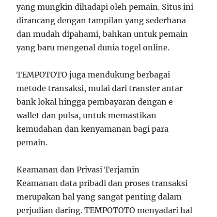
yang mungkin dihadapi oleh pemain. Situs ini
dirancang dengan tampilan yang sederhana
dan mudah dipahami, bahkan untuk pemain
yang baru mengenal dunia togel online.
TEMPOTOTO juga mendukung berbagai
metode transaksi, mulai dari transfer antar
bank lokal hingga pembayaran dengan e-
wallet dan pulsa, untuk memastikan
kemudahan dan kenyamanan bagi para
pemain.
Keamanan dan Privasi Terjamin
Keamanan data pribadi dan proses transaksi
merupakan hal yang sangat penting dalam
perjudian daring. TEMPOTOTO menyadari hal