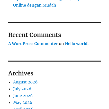
Online dengan Mudah
Recent Comments
A WordPress Commenter
on
Hello world!
Archives
August 2026
July 2026
June 2026
May 2026