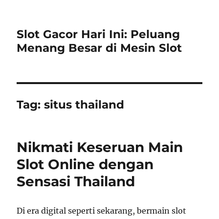
Slot Gacor Hari Ini: Peluang
Menang Besar di Mesin Slot
Tag:
situs thailand
Nikmati Keseruan Main
Slot Online dengan
Sensasi Thailand
Di era digital seperti sekarang, bermain slot