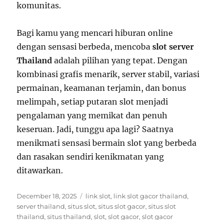
komunitas.
Bagi kamu yang mencari hiburan online
dengan sensasi berbeda, mencoba
slot server
Thailand
adalah pilihan yang tepat. Dengan
kombinasi grafis menarik, server stabil, variasi
permainan, keamanan terjamin, dan bonus
melimpah, setiap putaran slot menjadi
pengalaman yang memikat dan penuh
keseruan. Jadi, tunggu apa lagi? Saatnya
menikmati sensasi bermain slot yang berbeda
dan rasakan sendiri kenikmatan yang
ditawarkan.
Posted
Tags
December 18, 2025
link slot
,
link slot gacor thailand
,
on
server thailand
,
situs slot
,
situs slot gacor
,
situs slot
thailand
,
situs thailand
,
slot
,
slot gacor
,
slot gacor