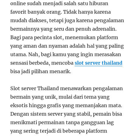
online sudah menjadi salah satu hiburan
favorit banyak orang. Tidak hanya karena
mudah diakses, tetapi juga karena pengalaman
bermainnya yang seru dan penuh adrenalin.
Bagi para pecinta slot, menemukan platform
yang aman dan nyaman adalah hal yang paling
utama. Nah, bagi kamu yang ingin merasakan
sensasi berbeda, mencoba
slot server thailand
bisa jadi pilihan menarik.
Slot server Thailand menawarkan pengalaman
bermain yang unik, mulai dari tema yang
eksotis hingga grafis yang memanjakan mata.
Dengan sistem server yang stabil, pemain bisa
menikmati permainan tanpa gangguan lag
yang sering terjadi di beberapa platform