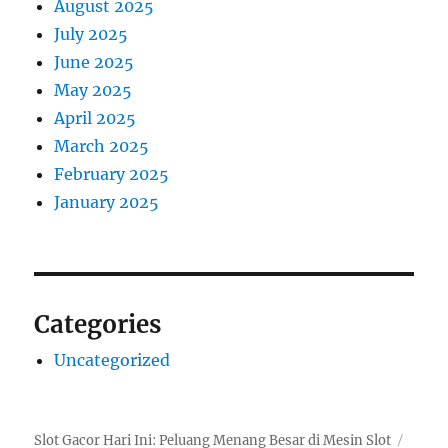
August 2025
July 2025
June 2025
May 2025
April 2025
March 2025
February 2025
January 2025
Categories
Uncategorized
Slot Gacor Hari Ini: Peluang Menang Besar di Mesin Slot