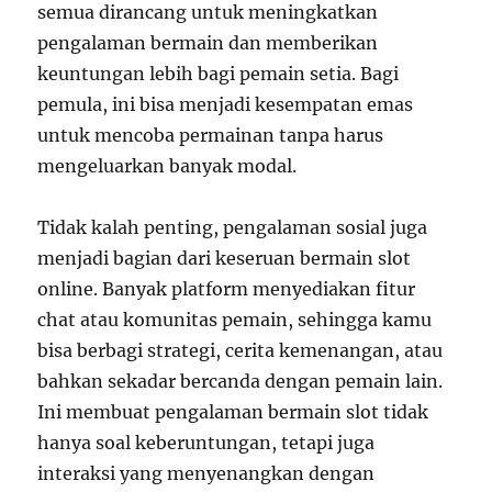
semua dirancang untuk meningkatkan
pengalaman bermain dan memberikan
keuntungan lebih bagi pemain setia. Bagi
pemula, ini bisa menjadi kesempatan emas
untuk mencoba permainan tanpa harus
mengeluarkan banyak modal.
Tidak kalah penting, pengalaman sosial juga
menjadi bagian dari keseruan bermain slot
online. Banyak platform menyediakan fitur
chat atau komunitas pemain, sehingga kamu
bisa berbagi strategi, cerita kemenangan, atau
bahkan sekadar bercanda dengan pemain lain.
Ini membuat pengalaman bermain slot tidak
hanya soal keberuntungan, tetapi juga
interaksi yang menyenangkan dengan