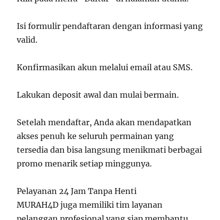
Isi formulir pendaftaran dengan informasi yang
valid.
Konfirmasikan akun melalui email atau SMS.
Lakukan deposit awal dan mulai bermain.
Setelah mendaftar, Anda akan mendapatkan
akses penuh ke seluruh permainan yang
tersedia dan bisa langsung menikmati berbagai
promo menarik setiap minggunya.
Pelayanan 24 Jam Tanpa Henti
MURAH4D juga memiliki tim layanan
pelanggan profesional yang siap membantu