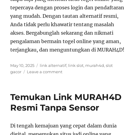
tepercaya dengan proses login dan pendaftaran
yang mudah. Dengan tautan alternatif resmi,
Anda tidak perlu khawatir tentang masalah
akses. Bergabunglah sekarang dan nikmati
pengalaman bermain togel online yang aman,
terjangkau, dan menguntungkan di MURAH4D!
Posted
Tags
May 10, 2025
link alternatif
,
link slot
,
murah4d
,
slot
on
on
gacor
Leave a comment
Murah4D
Gacor
–
Temukan Link MURAH4D
Daftar
&
Resmi Tanpa Sensor
Login
Mudah
Di tengah kemajuan yang cepat dalam dunia
digital, menemukan situs judi online yang