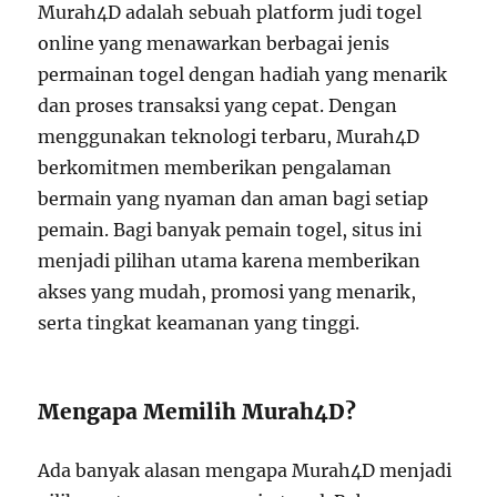
Murah4D adalah sebuah platform judi togel
online yang menawarkan berbagai jenis
permainan togel dengan hadiah yang menarik
dan proses transaksi yang cepat. Dengan
menggunakan teknologi terbaru, Murah4D
berkomitmen memberikan pengalaman
bermain yang nyaman dan aman bagi setiap
pemain. Bagi banyak pemain togel, situs ini
menjadi pilihan utama karena memberikan
akses yang mudah, promosi yang menarik,
serta tingkat keamanan yang tinggi.
Mengapa Memilih Murah4D?
Ada banyak alasan mengapa Murah4D menjadi