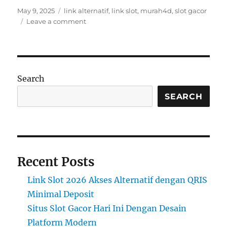
Posted
Tags
May 9, 2025
link alternatif
,
link slot
,
murah4d
,
slot gacor
on
on
Leave a comment
Temukan
Link
MURAH4D
Resmi
Tanpa
Search
Sensor
SEARCH
Recent Posts
Link Slot 2026 Akses Alternatif dengan QRIS
Minimal Deposit
Situs Slot Gacor Hari Ini Dengan Desain
Platform Modern