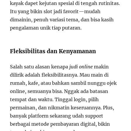
kayak dapet kejutan spesial di tengah rutinitas.
Itu yang bikin slot jadi favorit—mudah
dimainin, penuh variasi tema, dan bisa kasih
pengalaman unik tiap putaran.
Fleksibilitas dan Kenyamanan
Salah satu alasan kenapa
judi online
makin
dilirik adalah fleksibilitasnya. Mau main di
rumah, kafe, atau bahkan sambil nunggu ojek
online, semuanya bisa. Nggak ada batasan
tempat dan waktu. Tinggal login, pilih
permainan, dan nikmatin keseruannya. Plus,
banyak platform sekarang udah support
berbagai metode pembayaran digital, bikin