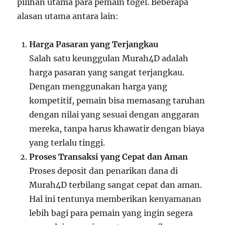
pilihan utama para pemain togel. Beberapa
alasan utama antara lain:
Harga Pasaran yang Terjangkau
Salah satu keunggulan Murah4D adalah
harga pasaran yang sangat terjangkau.
Dengan menggunakan harga yang
kompetitif, pemain bisa memasang taruhan
dengan nilai yang sesuai dengan anggaran
mereka, tanpa harus khawatir dengan biaya
yang terlalu tinggi.
Proses Transaksi yang Cepat dan Aman
Proses deposit dan penarikan dana di
Murah4D terbilang sangat cepat dan aman.
Hal ini tentunya memberikan kenyamanan
lebih bagi para pemain yang ingin segera