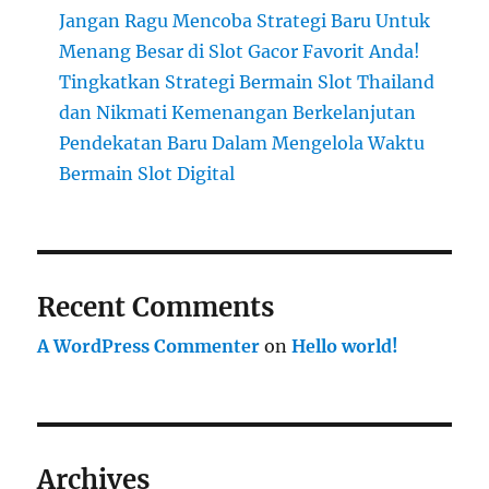
Jangan Ragu Mencoba Strategi Baru Untuk
Menang Besar di Slot Gacor Favorit Anda!
Tingkatkan Strategi Bermain Slot Thailand
dan Nikmati Kemenangan Berkelanjutan
Pendekatan Baru Dalam Mengelola Waktu
Bermain Slot Digital
Recent Comments
A WordPress Commenter
on
Hello world!
Archives