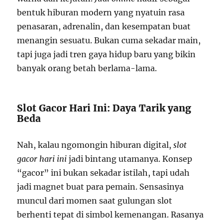
bentuk hiburan modern yang nyatuin rasa
penasaran, adrenalin, dan kesempatan buat
menangin sesuatu. Bukan cuma sekadar main,
tapi juga jadi tren gaya hidup baru yang bikin
banyak orang betah berlama-lama.
Slot Gacor Hari Ini: Daya Tarik yang
Beda
Nah, kalau ngomongin hiburan digital,
slot
gacor hari ini
jadi bintang utamanya. Konsep
“gacor” ini bukan sekadar istilah, tapi udah
jadi magnet buat para pemain. Sensasinya
muncul dari momen saat gulungan slot
berhenti tepat di simbol kemenangan. Rasanya