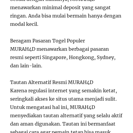
menawarkan minimal deposit yang sangat
ringan. Anda bisa mulai bermain hanya dengan
modal kecil.
Beragam Pasaran Togel Populer
MURAH4D menawarkan berbagai pasaran
resmi seperti Singapore, Hongkong, Sydney,
dan lain-lain.
Tautan Alternatif Resmi MURAH4D
Karena regulasi internet yang semakin ketat,
seringkali akses ke situs utama menjadi sulit.
Untuk mengatasi hal ini, MURAH4D
menyediakan tautan alternatif yang selalu aktif
dan aman digunakan. Tautan ini bermanfaat
sebagai cara agar pemain tetap bisa masuk