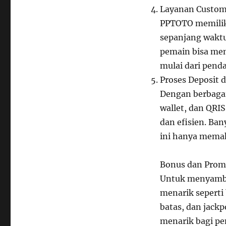
Layanan Custome
PPTOTO memiliki
sepanjang waktu.
pemain bisa me
mulai dari pend
Proses Deposit 
Dengan berbagai
wallet, dan QRI
dan efisien. Ba
ini hanya mema
Bonus dan Prom
Untuk menyambu
menarik seperti
batas, dan jackp
menarik bagi pe