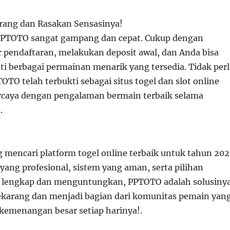
rang dan Rasakan Sensasinya!
 PPTOTO sangat gampang dan cepat. Cukup dengan
r pendaftaran, melakukan deposit awal, dan Anda bisa
i berbagai permainan menarik yang tersedia. Tidak per
OTO telah terbukti sebagai situs togel dan slot online
rcaya dengan pengalaman bermain terbaik selama
.
g mencari platform togel online terbaik untuk tahun 20
yang profesional, sistem yang aman, serta pilihan
 lengkap dan menguntungkan, PPTOTO adalah solusinya
karang dan menjadi bagian dari komunitas pemain yan
 kemenangan besar setiap harinya!.