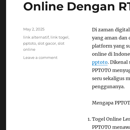
Online Dengan RT
Posted
May 2, 2025
Di zaman digita
on
Tags
link alternatif
,
link togel
,
yang aman dan d
pptoto
,
slot gacor
,
slot
platform yang s
online
online di Indon
on
Leave a comment
pptoto
. Dikenal
PPTOTO
Hadirkan
PPTOTO menyuguh
Togel
seru sekaligus 
dan
penggunanya.
Slot
Online
Dengan
Mengapa PPTOTO
RTP
Tinggi
di
Togel Online Le
2025
PPTOTO menawark