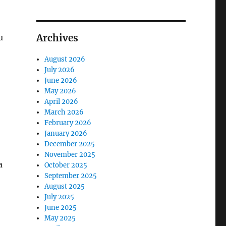
Archives
u
August 2026
July 2026
June 2026
May 2026
April 2026
March 2026
February 2026
January 2026
December 2025
November 2025
a
October 2025
September 2025
August 2025
July 2025
June 2025
May 2025