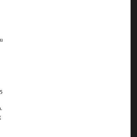
lu
25
.
g