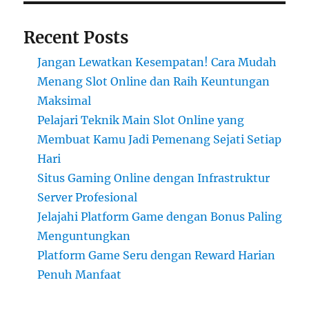
Recent Posts
Jangan Lewatkan Kesempatan! Cara Mudah
Menang Slot Online dan Raih Keuntungan
Maksimal
Pelajari Teknik Main Slot Online yang
Membuat Kamu Jadi Pemenang Sejati Setiap
Hari
Situs Gaming Online dengan Infrastruktur
Server Profesional
Jelajahi Platform Game dengan Bonus Paling
Menguntungkan
Platform Game Seru dengan Reward Harian
Penuh Manfaat