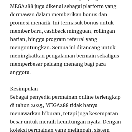
MEGA288 juga dikenal sebagai platform yang
dermawan dalam memberikan bonus dan
promosi menarik. Ini termasuk bonus untuk
member baru, cashback mingguan, rollingan
harian, hingga program referral yang
menguntungkan. Semua ini dirancang untuk
meningkatkan pengalaman bermain sekaligus
memperbesar peluang menang bagi para
anggota.
Kesimpulan
Sebagai penyedia permainan online terlengkap
di tahun 2025, MEGA288 tidak hanya
menawarkan hiburan, tetapi juga kesempatan
besar untuk meraih keuntungan nyata. Dengan
koleksi permainan yang melimpah, sistem