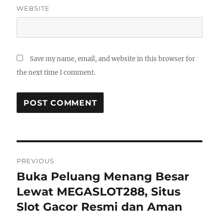
WEBSITE
Save my name, email, and website in this browser for
the next time I comment.
Post
PREVIOUS
navigation
Buka Peluang Menang Besar
Previous
post:
Lewat MEGASLOT288, Situs
Slot Gacor Resmi dan Aman