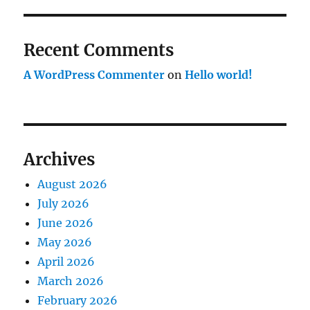
Recent Comments
A WordPress Commenter
on
Hello world!
Archives
August 2026
July 2026
June 2026
May 2026
April 2026
March 2026
February 2026