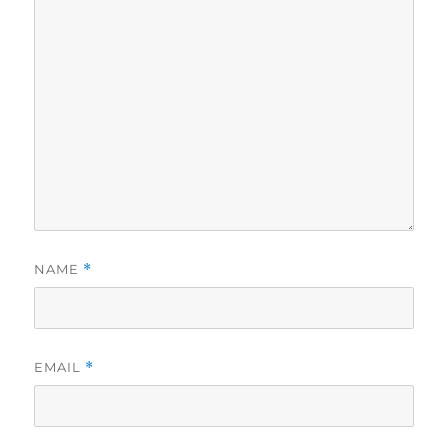
NAME
*
EMAIL
*