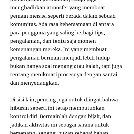
menghadirkan atmosfer yang membuat
pemain merasa seperti berada dalam sebuah
komunitas. Ada rasa kebersamaan di antara
para pengguna yang saling berbagi tips,
pengalaman, dan tentu saja momen
kemenangan mereka. Ini yang membuat
pengalaman bermain menjadi lebih hidup—
bukan hanya soal menang atau kalah, tapi juga
tentang menikmati prosesnya dengan santai
dan menyenangkan.
Di sisi lain, penting juga untuk diingat bahwa
hiburan seperti ini tetap membutuhkan
kontrol diri. Bermainlah dengan bijak, dan
jadikan aktivitas ini sebagai sarana untuk
bersenang-senang, bukan sebagai beban.