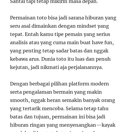
Santai tapi tetap mikirin masa depan.
Permainan toto bisa jadi sarana hiburan yang
seru asal dimainkan dengan mindset yang
tepat. Entah kamu tipe pemain yang serius
analisis atau yang cuma main buat have fun,
yang penting tetap sadar batas dan nggak
kebawa arus. Dunia toto itu luas dan penuh
kejutan, jadi nikmati aja perjalanannya.
Dengan berbagai pilihan platform modern
serta pengalaman bermain yang makin
smooth, nggak heran semakin banyak orang
yang tertarik mencoba. Selama tetap tahu
batas dan tujuan, permainan ini bisa jadi
hiburan ringan yang menyenangkan—kayak