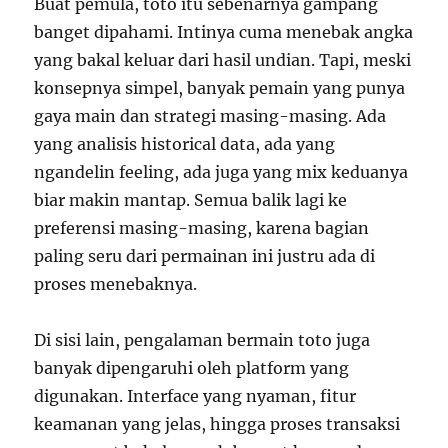
Buat pemula, toto itu sebenarnya gampang
banget dipahami. Intinya cuma menebak angka
yang bakal keluar dari hasil undian. Tapi, meski
konsepnya simpel, banyak pemain yang punya
gaya main dan strategi masing-masing. Ada
yang analisis historical data, ada yang
ngandelin feeling, ada juga yang mix keduanya
biar makin mantap. Semua balik lagi ke
preferensi masing-masing, karena bagian
paling seru dari permainan ini justru ada di
proses menebaknya.
Di sisi lain, pengalaman bermain toto juga
banyak dipengaruhi oleh platform yang
digunakan. Interface yang nyaman, fitur
keamanan yang jelas, hingga proses transaksi