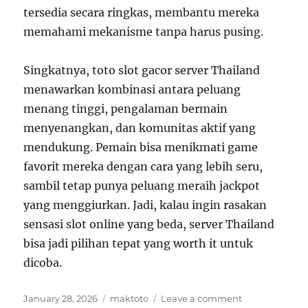
tersedia secara ringkas, membantu mereka
memahami mekanisme tanpa harus pusing.
Singkatnya, toto slot gacor server Thailand
menawarkan kombinasi antara peluang
menang tinggi, pengalaman bermain
menyenangkan, dan komunitas aktif yang
mendukung. Pemain bisa menikmati game
favorit mereka dengan cara yang lebih seru,
sambil tetap punya peluang meraih jackpot
yang menggiurkan. Jadi, kalau ingin rasakan
sensasi slot online yang beda, server Thailand
bisa jadi pilihan tepat yang worth it untuk
dicoba.
Posted
Tags
on
January 28, 2026
maktoto
Leave a comment