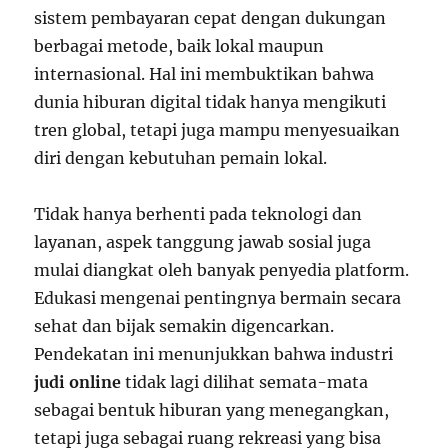
sistem pembayaran cepat dengan dukungan
berbagai metode, baik lokal maupun
internasional. Hal ini membuktikan bahwa
dunia hiburan digital tidak hanya mengikuti
tren global, tetapi juga mampu menyesuaikan
diri dengan kebutuhan pemain lokal.
Tidak hanya berhenti pada teknologi dan
layanan, aspek tanggung jawab sosial juga
mulai diangkat oleh banyak penyedia platform.
Edukasi mengenai pentingnya bermain secara
sehat dan bijak semakin digencarkan.
Pendekatan ini menunjukkan bahwa industri
judi online
tidak lagi dilihat semata-mata
sebagai bentuk hiburan yang menegangkan,
tetapi juga sebagai ruang rekreasi yang bisa