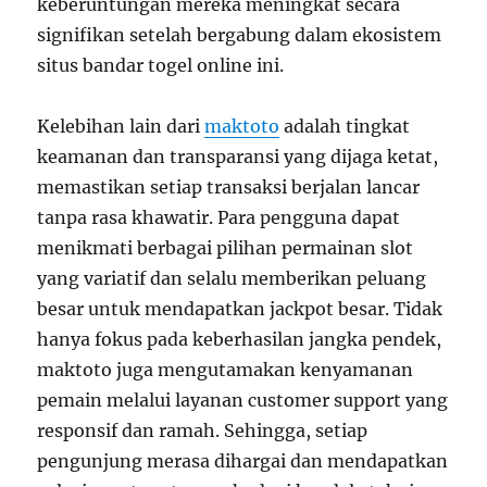
keberuntungan mereka meningkat secara
signifikan setelah bergabung dalam ekosistem
situs bandar togel online ini.
Kelebihan lain dari
maktoto
adalah tingkat
keamanan dan transparansi yang dijaga ketat,
memastikan setiap transaksi berjalan lancar
tanpa rasa khawatir. Para pengguna dapat
menikmati berbagai pilihan permainan slot
yang variatif dan selalu memberikan peluang
besar untuk mendapatkan jackpot besar. Tidak
hanya fokus pada keberhasilan jangka pendek,
maktoto juga mengutamakan kenyamanan
pemain melalui layanan customer support yang
responsif dan ramah. Sehingga, setiap
pengunjung merasa dihargai dan mendapatkan