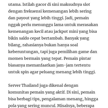
utama. Istilah gacor di sini maksudnya slot
dengan frekuensi kemenangan lebih sering
dan payout yang lebih tinggi. Jadi, pemain
nggak perlu menunggu lama untuk merasakan
kemenangan kecil atau jackpot mini yang bisa
bikin saldo cepat bertambah. Banyak yang
bilang, rahasianya bukan hanya soal
keberuntungan, tapi juga pemilihan game dan
momen bermain yang tepat. Pemain pintar
biasanya memanfaatkan jam-jam tertentu
untuk spin agar peluang menang lebih tinggi.
Server Thailand juga dikenal dengan
komunitas pemain yang aktif. Di sini, pemain
bisa berbagi tips, pengalaman menang, hingga
pola yang sering muncul. Misalnya, beberapa