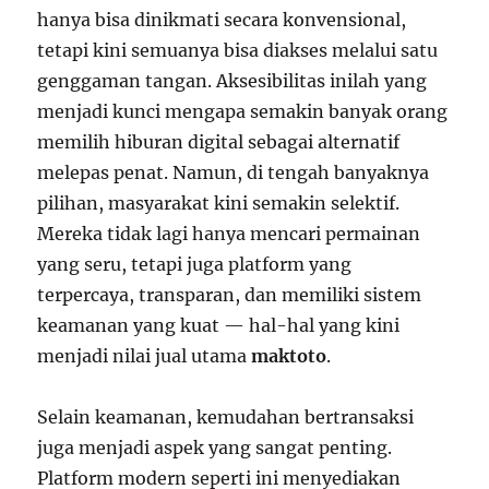
hanya bisa dinikmati secara konvensional,
tetapi kini semuanya bisa diakses melalui satu
genggaman tangan. Aksesibilitas inilah yang
menjadi kunci mengapa semakin banyak orang
memilih hiburan digital sebagai alternatif
melepas penat. Namun, di tengah banyaknya
pilihan, masyarakat kini semakin selektif.
Mereka tidak lagi hanya mencari permainan
yang seru, tetapi juga platform yang
terpercaya, transparan, dan memiliki sistem
keamanan yang kuat — hal-hal yang kini
menjadi nilai jual utama
maktoto
.
Selain keamanan, kemudahan bertransaksi
juga menjadi aspek yang sangat penting.
Platform modern seperti ini menyediakan