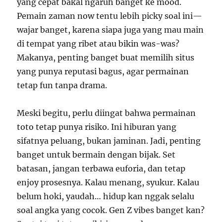
yang cepat bakal ngaruh banget ke mood.
Pemain zaman now tentu lebih picky soal ini—
wajar banget, karena siapa juga yang mau main
di tempat yang ribet atau bikin was-was?
Makanya, penting banget buat memilih situs
yang punya reputasi bagus, agar permainan
tetap fun tanpa drama.
Meski begitu, perlu diingat bahwa permainan
toto tetap punya risiko. Ini hiburan yang
sifatnya peluang, bukan jaminan. Jadi, penting
banget untuk bermain dengan bijak. Set
batasan, jangan terbawa euforia, dan tetap
enjoy prosesnya. Kalau menang, syukur. Kalau
belum hoki, yaudah… hidup kan nggak selalu
soal angka yang cocok. Gen Z vibes banget kan?