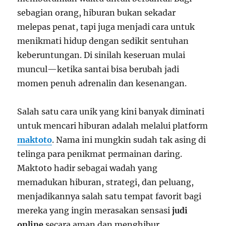
sebagian orang, hiburan bukan sekadar
melepas penat, tapi juga menjadi cara untuk
menikmati hidup dengan sedikit sentuhan
keberuntungan. Di sinilah keseruan mulai
muncul—ketika santai bisa berubah jadi
momen penuh adrenalin dan kesenangan.
Salah satu cara unik yang kini banyak diminati
untuk mencari hiburan adalah melalui platform
maktoto
. Nama ini mungkin sudah tak asing di
telinga para penikmat permainan daring.
Maktoto hadir sebagai wadah yang
memadukan hiburan, strategi, dan peluang,
menjadikannya salah satu tempat favorit bagi
mereka yang ingin merasakan sensasi
judi
online
secara aman dan menghibur.