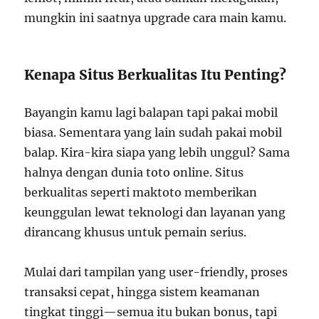
mungkin ini saatnya upgrade cara main kamu.
Kenapa Situs Berkualitas Itu Penting?
Bayangin kamu lagi balapan tapi pakai mobil
biasa. Sementara yang lain sudah pakai mobil
balap. Kira-kira siapa yang lebih unggul? Sama
halnya dengan dunia toto online. Situs
berkualitas seperti maktoto memberikan
keunggulan lewat teknologi dan layanan yang
dirancang khusus untuk pemain serius.
Mulai dari tampilan yang user-friendly, proses
transaksi cepat, hingga sistem keamanan
tingkat tinggi—semua itu bukan bonus, tapi