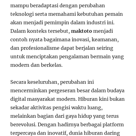
mampu beradaptasi dengan perubahan
teknologi serta memahami kebutuhan pemain
akan menjadi pemimpin dalam industri ini.
Dalam konteks tersebut,
maktoto
menjadi
contoh nyata bagaimana inovasi, keamanan,
dan profesionalisme dapat berjalan seiring
untuk menciptakan pengalaman bermain yang
modern dan berkelas.
Secara keseluruhan, perubahan ini
mencerminkan pergeseran besar dalam budaya
digital masyarakat modern. Hiburan kini bukan
sekadar aktivitas pengisi waktu luang,
melainkan bagian dari gaya hidup yang terus
berevolusi. Dengan hadirnya berbagai platform
terpercaya dan inovatif, dunia hiburan daring