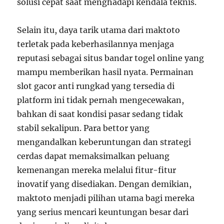
solusi cepat saat menghadapi kendala teknis.
Selain itu, daya tarik utama dari maktoto
terletak pada keberhasilannya menjaga
reputasi sebagai situs bandar togel online yang
mampu memberikan hasil nyata. Permainan
slot gacor anti rungkad yang tersedia di
platform ini tidak pernah mengecewakan,
bahkan di saat kondisi pasar sedang tidak
stabil sekalipun. Para bettor yang
mengandalkan keberuntungan dan strategi
cerdas dapat memaksimalkan peluang
kemenangan mereka melalui fitur-fitur
inovatif yang disediakan. Dengan demikian,
maktoto menjadi pilihan utama bagi mereka
yang serius mencari keuntungan besar dari