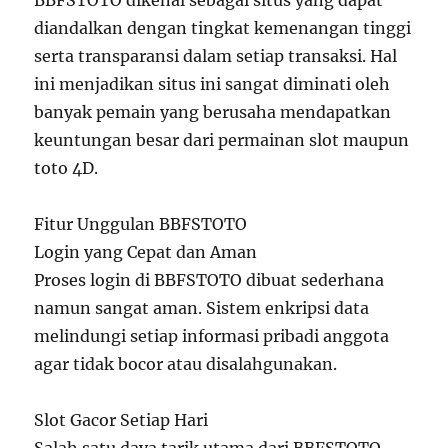
BBFSTOTO dikenal sebagai situs yang dapat
diandalkan dengan tingkat kemenangan tinggi
serta transparansi dalam setiap transaksi. Hal
ini menjadikan situs ini sangat diminati oleh
banyak pemain yang berusaha mendapatkan
keuntungan besar dari permainan slot maupun
toto 4D.
Fitur Unggulan BBFSTOTO
Login yang Cepat dan Aman
Proses login di BBFSTOTO dibuat sederhana
namun sangat aman. Sistem enkripsi data
melindungi setiap informasi pribadi anggota
agar tidak bocor atau disalahgunakan.
Slot Gacor Setiap Hari