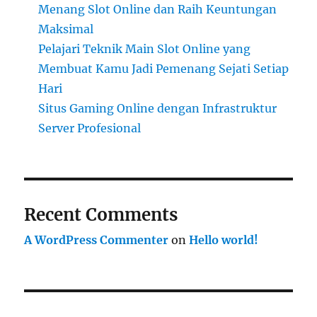
Menang Slot Online dan Raih Keuntungan
Maksimal
Pelajari Teknik Main Slot Online yang
Membuat Kamu Jadi Pemenang Sejati Setiap
Hari
Situs Gaming Online dengan Infrastruktur
Server Profesional
Recent Comments
A WordPress Commenter
on
Hello world!