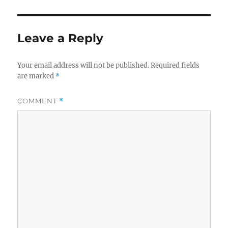
Leave a Reply
Your email address will not be published.
Required fields
are marked
*
COMMENT
*