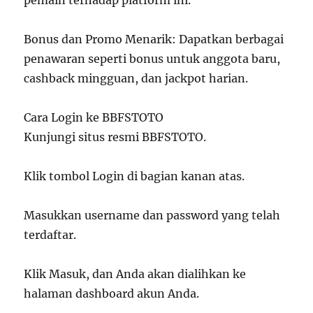
pemain terhadap platform ini.
Bonus dan Promo Menarik: Dapatkan berbagai
penawaran seperti bonus untuk anggota baru,
cashback mingguan, dan jackpot harian.
Cara Login ke BBFSTOTO
Kunjungi situs resmi BBFSTOTO.
Klik tombol Login di bagian kanan atas.
Masukkan username dan password yang telah
terdaftar.
Klik Masuk, dan Anda akan dialihkan ke
halaman dashboard akun Anda.