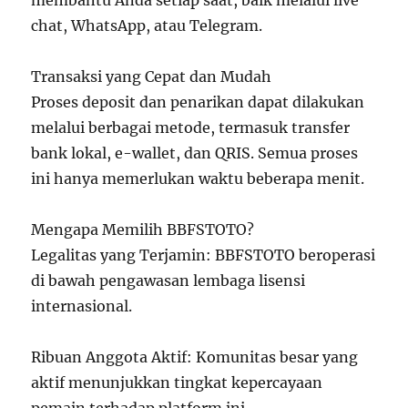
membantu Anda setiap saat, baik melalui live
chat, WhatsApp, atau Telegram.
Transaksi yang Cepat dan Mudah
Proses deposit dan penarikan dapat dilakukan
melalui berbagai metode, termasuk transfer
bank lokal, e-wallet, dan QRIS. Semua proses
ini hanya memerlukan waktu beberapa menit.
Mengapa Memilih BBFSTOTO?
Legalitas yang Terjamin: BBFSTOTO beroperasi
di bawah pengawasan lembaga lisensi
internasional.
Ribuan Anggota Aktif: Komunitas besar yang
aktif menunjukkan tingkat kepercayaan