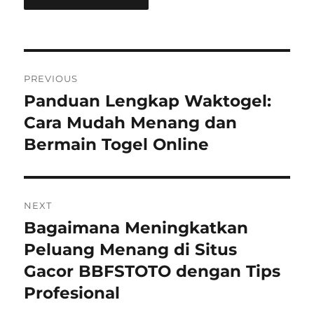
Post
PREVIOUS
navigation
Panduan Lengkap Waktogel:
Previous
post:
Cara Mudah Menang dan
Bermain Togel Online
NEXT
Bagaimana Meningkatkan
Next
post:
Peluang Menang di Situs
Gacor BBFSTOTO dengan Tips
Profesional