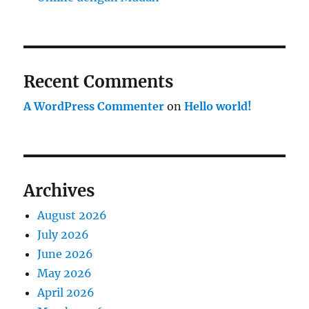
Recent Comments
A WordPress Commenter
on
Hello world!
Archives
August 2026
July 2026
June 2026
May 2026
April 2026