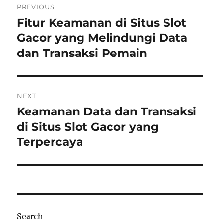
PREVIOUS
navigation
Fitur Keamanan di Situs Slot
Previous
post:
Gacor yang Melindungi Data
dan Transaksi Pemain
NEXT
Keamanan Data dan Transaksi
Next
post:
di Situs Slot Gacor yang
Terpercaya
Search