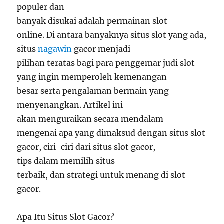
populer dan
banyak disukai adalah permainan slot
online. Di antara banyaknya situs slot yang ada,
situs
nagawin
gacor menjadi
pilihan teratas bagi para penggemar judi slot
yang ingin memperoleh kemenangan
besar serta pengalaman bermain yang
menyenangkan. Artikel ini
akan menguraikan secara mendalam
mengenai apa yang dimaksud dengan situs slot
gacor, ciri-ciri dari situs slot gacor,
tips dalam memilih situs
terbaik, dan strategi untuk menang di slot
gacor.
Apa Itu Situs Slot Gacor?