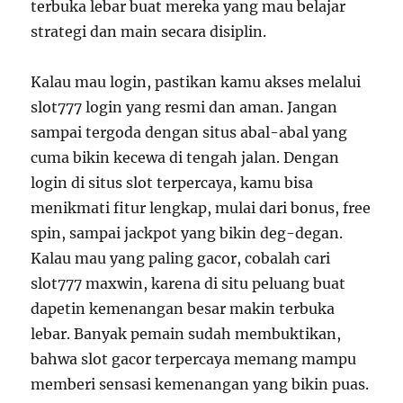
terbuka lebar buat mereka yang mau belajar
strategi dan main secara disiplin.
Kalau mau login, pastikan kamu akses melalui
slot777 login yang resmi dan aman. Jangan
sampai tergoda dengan situs abal-abal yang
cuma bikin kecewa di tengah jalan. Dengan
login di situs slot terpercaya, kamu bisa
menikmati fitur lengkap, mulai dari bonus, free
spin, sampai jackpot yang bikin deg-degan.
Kalau mau yang paling gacor, cobalah cari
slot777 maxwin, karena di situ peluang buat
dapetin kemenangan besar makin terbuka
lebar. Banyak pemain sudah membuktikan,
bahwa slot gacor terpercaya memang mampu
memberi sensasi kemenangan yang bikin puas.