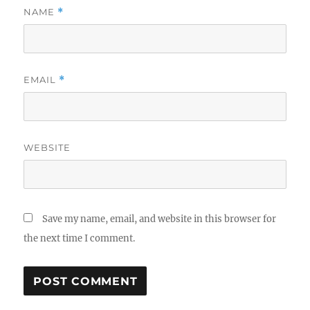
NAME
*
EMAIL
*
WEBSITE
Save my name, email, and website in this browser for
the next time I comment.