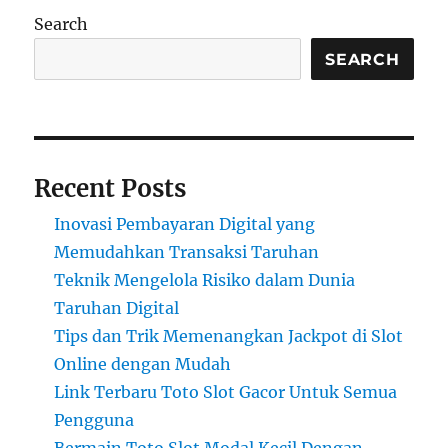
Search
SEARCH
Recent Posts
Inovasi Pembayaran Digital yang
Memudahkan Transaksi Taruhan
Teknik Mengelola Risiko dalam Dunia
Taruhan Digital
Tips dan Trik Memenangkan Jackpot di Slot
Online dengan Mudah
Link Terbaru Toto Slot Gacor Untuk Semua
Pengguna