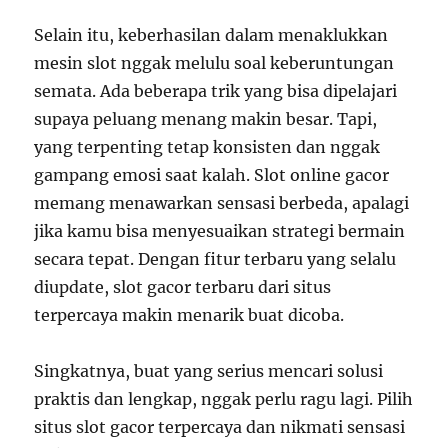
Selain itu, keberhasilan dalam menaklukkan
mesin slot nggak melulu soal keberuntungan
semata. Ada beberapa trik yang bisa dipelajari
supaya peluang menang makin besar. Tapi,
yang terpenting tetap konsisten dan nggak
gampang emosi saat kalah. Slot online gacor
memang menawarkan sensasi berbeda, apalagi
jika kamu bisa menyesuaikan strategi bermain
secara tepat. Dengan fitur terbaru yang selalu
diupdate, slot gacor terbaru dari situs
terpercaya makin menarik buat dicoba.
Singkatnya, buat yang serius mencari solusi
praktis dan lengkap, nggak perlu ragu lagi. Pilih
situs slot gacor terpercaya dan nikmati sensasi