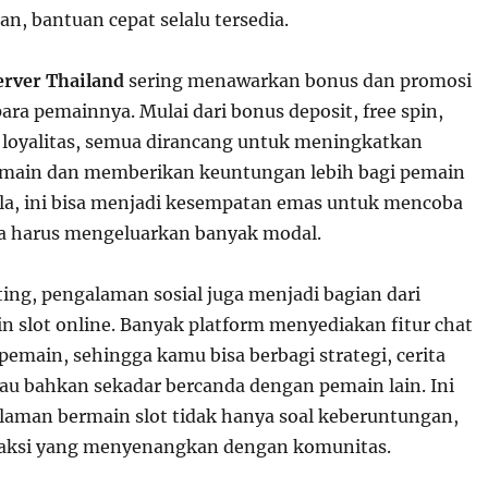
n, bantuan cepat selalu tersedia.
server Thailand
sering menawarkan bonus dan promosi
ra pemainnya. Mulai dari bonus deposit, free spin,
loyalitas, semua dirancang untuk meningkatkan
main dan memberikan keuntungan lebih bagi pemain
ula, ini bisa menjadi kesempatan emas untuk mencoba
a harus mengeluarkan banyak modal.
ting, pengalaman sosial juga menjadi bagian dari
n slot online. Banyak platform menyediakan fitur chat
emain, sehingga kamu bisa berbagi strategi, cerita
u bahkan sekadar bercanda dengan pemain lain. Ini
aman bermain slot tidak hanya soal keberuntungan,
eraksi yang menyenangkan dengan komunitas.