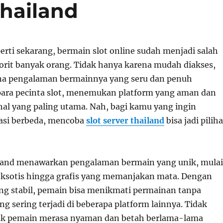
hailand
eperti sekarang, bermain slot online sudah menjadi salah
vorit banyak orang. Tidak hanya karena mudah diakses,
ena pengalaman bermainnya yang seru dan penuh
 para pecinta slot, menemukan platform yang aman dan
al yang paling utama. Nah, bagi kamu yang ingin
asi berbeda, mencoba
slot server thailand
bisa jadi pilih
iland menawarkan pengalaman bermain yang unik, mulai
eksotis hingga grafis yang memanjakan mata. Dengan
ang stabil, pemain bisa menikmati permainan tanpa
g sering terjadi di beberapa platform lainnya. Tidak
yak pemain merasa nyaman dan betah berlama-lama