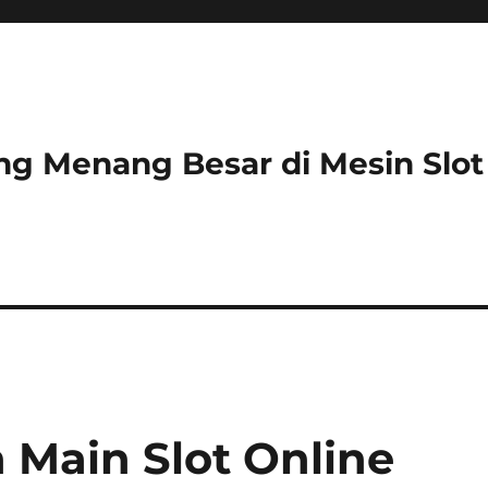
uang Menang Besar di Mesin Slot
 Main Slot Online