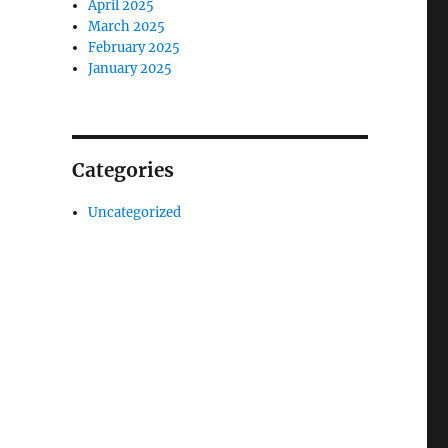
April 2025
March 2025
February 2025
January 2025
Categories
Uncategorized