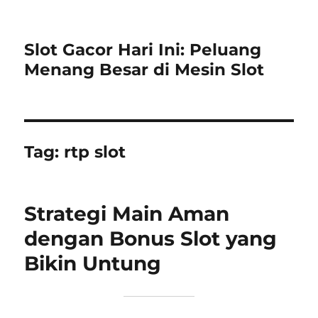
Slot Gacor Hari Ini: Peluang
Menang Besar di Mesin Slot
Tag:
rtp slot
Strategi Main Aman
dengan Bonus Slot yang
Bikin Untung