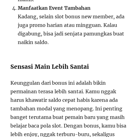
Manfaatkan Event Tambahan
Kadang, selain slot bonus new member, ada
juga promo harian atau mingguan. Kalau
digabung, bisa jadi senjata pamungkas buat
naikin saldo.
Sensasi Main Lebih Santai
Keunggulan dari bonus ini adalah bikin
permainan terasa lebih santai. Kamu nggak
harus khawatir saldo cepat habis karena ada
tambahan modal yang menopang. Ini penting
banget terutama buat pemain baru yang masih
belajar baca pola slot. Dengan bonus, kamu bisa
lebih enjoy, nggak terburu-buru, sekaligus