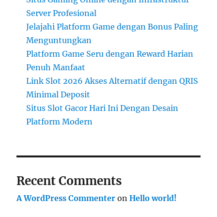
Server Profesional
Jelajahi Platform Game dengan Bonus Paling
Menguntungkan
Platform Game Seru dengan Reward Harian
Penuh Manfaat
Link Slot 2026 Akses Alternatif dengan QRIS
Minimal Deposit
Situs Slot Gacor Hari Ini Dengan Desain
Platform Modern
Recent Comments
A WordPress Commenter
on
Hello world!