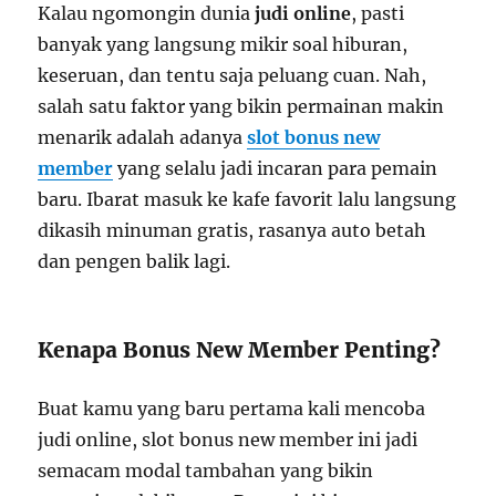
Kalau ngomongin dunia
judi online
, pasti
banyak yang langsung mikir soal hiburan,
keseruan, dan tentu saja peluang cuan. Nah,
salah satu faktor yang bikin permainan makin
menarik adalah adanya
slot bonus new
member
yang selalu jadi incaran para pemain
baru. Ibarat masuk ke kafe favorit lalu langsung
dikasih minuman gratis, rasanya auto betah
dan pengen balik lagi.
Kenapa Bonus New Member Penting?
Buat kamu yang baru pertama kali mencoba
judi online, slot bonus new member ini jadi
semacam modal tambahan yang bikin