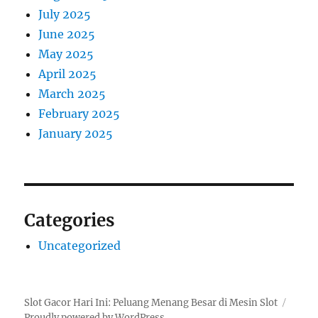
July 2025
June 2025
May 2025
April 2025
March 2025
February 2025
January 2025
Categories
Uncategorized
Slot Gacor Hari Ini: Peluang Menang Besar di Mesin Slot
Proudly powered by WordPress