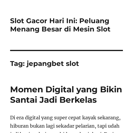
Slot Gacor Hari Ini: Peluang
Menang Besar di Mesin Slot
Tag:
jepangbet slot
Momen Digital yang Bikin
Santai Jadi Berkelas
Di era digital yang super cepat kayak sekarang,
hiburan bukan lagi sekadar pelarian, tapi udah