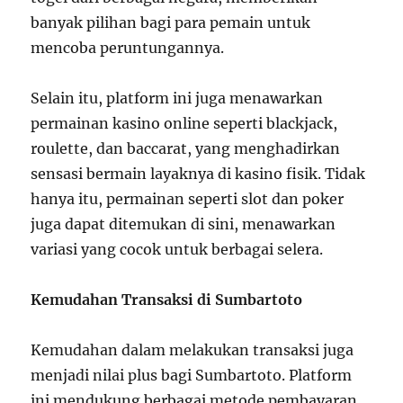
banyak pilihan bagi para pemain untuk
mencoba peruntungannya.
Selain itu, platform ini juga menawarkan
permainan kasino online seperti blackjack,
roulette, dan baccarat, yang menghadirkan
sensasi bermain layaknya di kasino fisik. Tidak
hanya itu, permainan seperti slot dan poker
juga dapat ditemukan di sini, menawarkan
variasi yang cocok untuk berbagai selera.
Kemudahan Transaksi di Sumbartoto
Kemudahan dalam melakukan transaksi juga
menjadi nilai plus bagi Sumbartoto. Platform
ini mendukung berbagai metode pembayaran