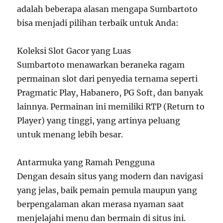
adalah beberapa alasan mengapa Sumbartoto
bisa menjadi pilihan terbaik untuk Anda:
Koleksi Slot Gacor yang Luas
Sumbartoto menawarkan beraneka ragam
permainan slot dari penyedia ternama seperti
Pragmatic Play, Habanero, PG Soft, dan banyak
lainnya. Permainan ini memiliki RTP (Return to
Player) yang tinggi, yang artinya peluang
untuk menang lebih besar.
Antarmuka yang Ramah Pengguna
Dengan desain situs yang modern dan navigasi
yang jelas, baik pemain pemula maupun yang
berpengalaman akan merasa nyaman saat
menjelajahi menu dan bermain di situs ini.