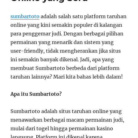
sumbartoto
adalah salah satu platform taruhan
online yang kini semakin populer di kalangan
para penggemar judi. Dengan berbagai pilihan
permainan yang menarik dan sistem yang
user-friendly, tidak mengherankan jika situs
ini semakin banyak dikenal. Jadi, apa yang
membuat Sumbartoto berbeda dari platform
taruhan lainnya? Mari kita bahas lebih dalam!
Apa itu Sumbartoto?
Sumbartoto adalah situs taruhan online yang
menawarkan berbagai macam permainan judi,
mulai dari togel hingga permainan kasino
langsung. Platform ini dikenal karena