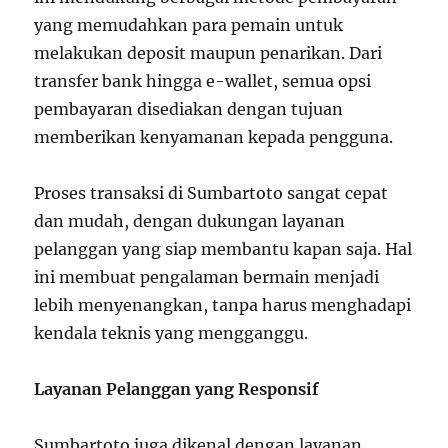
yang memudahkan para pemain untuk
melakukan deposit maupun penarikan. Dari
transfer bank hingga e-wallet, semua opsi
pembayaran disediakan dengan tujuan
memberikan kenyamanan kepada pengguna.
Proses transaksi di Sumbartoto sangat cepat
dan mudah, dengan dukungan layanan
pelanggan yang siap membantu kapan saja. Hal
ini membuat pengalaman bermain menjadi
lebih menyenangkan, tanpa harus menghadapi
kendala teknis yang mengganggu.
Layanan Pelanggan yang Responsif
Sumbartoto juga dikenal dengan layanan