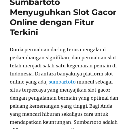
Sumbartoto
Terbaik
untuk
Menyuguhkan Slot Gacor
Pengalaman
Online dengan Fitur
Maksimal
Bersama
Terkini
Sumbartoto
Dunia permainan daring terus mengalami
perkembangan signifikan, dan permainan slot
telah menjadi salah satu kegemaran pemain di
Indonesia. Di antara banyaknya platform slot
online yang ada,
sumbartoto
muncul sebagai
situs terpercaya yang menyajikan slot gacor
dengan pengalaman bermain yang optimal dan
peluang kemenangan yang tinggi. Bagi Anda
yang mencari hiburan sekaligus cara untuk
mendapatkan keuntungan, Sumbartoto adalah