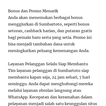
Bonus dan Promo Menarik
Anda akan menemukan berbagai bonus
menggiurkan di Sumbartoto, seperti bonus
setoran, cashback harian, dan putaran gratis
bagi pemain baru serta yang setia. Promo ini
bisa menjadi tambahan dana untuk
meningkatkan peluang kemenangan Anda.
Layanan Pelanggan Selalu Siap Membantu
Tim layanan pelanggan di Sumbartoto siap
membantu kapan saja, 24 jam sehari, 7 hari
seminggu. Anda dapat menghubungi mereka
melalui layanan obrolan langsung atau
WhatsApp. Kecepatan dan keramahan dalam
pelayanan menjadi salah satu keunggulan situs