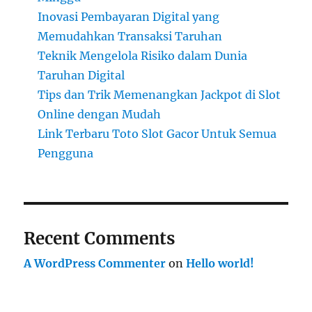
Inovasi Pembayaran Digital yang
Memudahkan Transaksi Taruhan
Teknik Mengelola Risiko dalam Dunia
Taruhan Digital
Tips dan Trik Memenangkan Jackpot di Slot
Online dengan Mudah
Link Terbaru Toto Slot Gacor Untuk Semua
Pengguna
Recent Comments
A WordPress Commenter
on
Hello world!