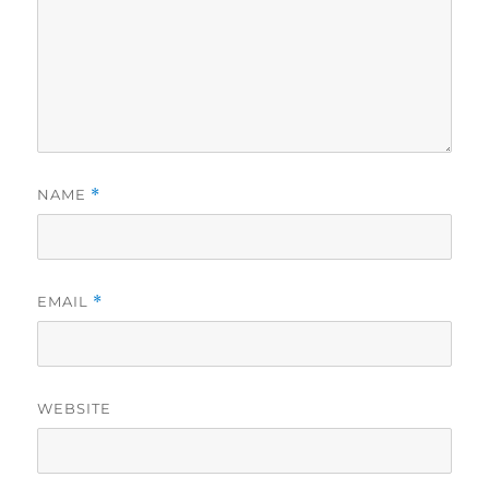
NAME
*
EMAIL
*
WEBSITE