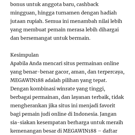
bonus untuk anggota baru, cashback
mingguan, hingga turnamen dengan hadiah
jutaan rupiah. Semua ini menambah nilai lebih
yang membuat pemain merasa lebih dihargai
dan bersemangat untuk bermain.
Kesimpulan
Apabila Anda mencari situs permainan online
yang benar-benar gacor, aman, dan terpercaya,
MEGAWIN188 adalah pilihan yang tepat.
Dengan kombinasi winrate yang tinggi,
berbagai permainan, dan layanan terbaik, tidak
mengherankan jika situs ini menjadi favorit
bagi pemain judi online di Indonesia. Jangan
sia-siakan kesempatan berharga untuk meraih
kemenangan besar di MEGAWIN188 – daftar