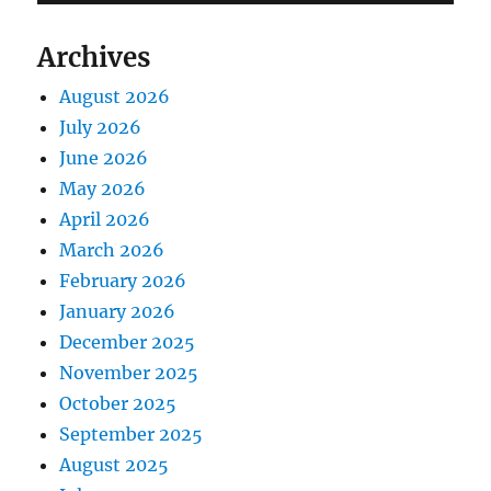
Archives
August 2026
July 2026
June 2026
May 2026
April 2026
March 2026
February 2026
January 2026
December 2025
November 2025
October 2025
September 2025
August 2025