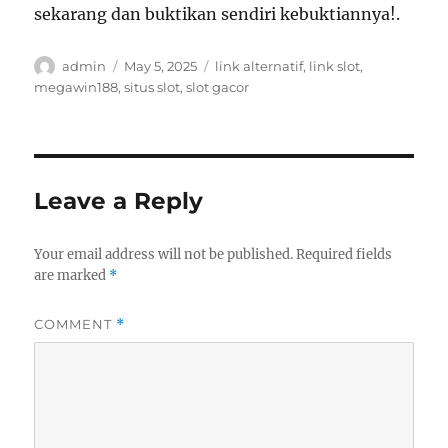
sekarang dan buktikan sendiri kebuktiannya!.
Author
Posted
Tags
admin
May 5, 2025
link alternatif
,
link slot
,
on
megawin188
,
situs slot
,
slot gacor
Leave a Reply
Your email address will not be published.
Required fields
are marked
*
COMMENT
*