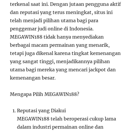
terkenal saat ini. Dengan jutaan pengguna aktif
dan reputasi yang terus meningkat, situs ini
telah menjadi pilihan utama bagi para
penggemar judi online di Indonesia.
MEGAWIN188 tidak hanya menyediakan
berbagai macam permainan yang menarik,
tetapi juga dikenal karena tingkat kemenangan
yang sangat tinggi, menjadikannya pilihan
utama bagi mereka yang mencari jackpot dan
kemenangan besar.
Mengapa Pilih MEGAWIN188?
Reputasi yang Diakui
MEGAWIN188 telah beroperasi cukup lama
dalam industri permainan online dan