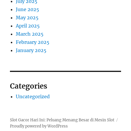
July 2025
June 2025
May 2025
April 2025
March 2025
February 2025
January 2025
Categories
Uncategorized
Slot Gacor Hari Ini: Peluang Menang Besar di Mesin Slot
Proudly powered by WordPress