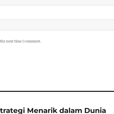
 the next time I comment.
trategi Menarik dalam Dunia