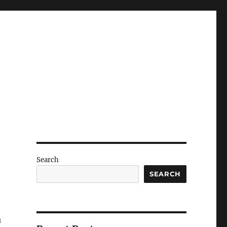
n
Search
SEARCH
u