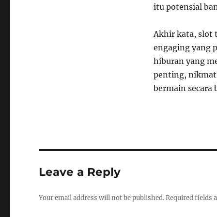
itu potensial ba
Akhir kata, slot 
engaging yang p
hiburan yang me
penting, nikmati
bermain secara 
Leave a Reply
Your email address will not be published.
Required fields