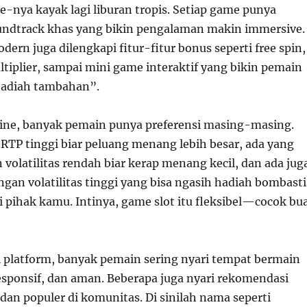
e-nya kayak lagi liburan tropis. Setiap game punya
undtrack khas yang bikin pengalaman makin immersive.
dern juga dilengkapi fitur-fitur bonus seperti free spin,
ultiplier, sampai mini game interaktif yang bikin pemain
hadiah tambahan”.
nline, banyak pemain punya preferensi masing-masing.
 RTP tinggi biar peluang menang lebih besar, ada yang
 volatilitas rendah biar kerap menang kecil, dan ada jug
gan volatilitas tinggi yang bisa ngasih hadiah bombasti
di pihak kamu. Intinya, game slot itu fleksibel—cocok bu
platform, banyak pemain sering nyari tempat bermain
sponsif, dan aman. Beberapa juga nyari rekomendasi
dan populer di komunitas. Di sinilah nama seperti