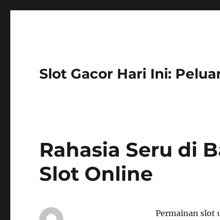
Slot Gacor Hari Ini: Pel
Rahasia Seru di 
Slot Online
Permainan slot u