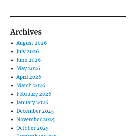
Archives
August 2026
July 2026
June 2026
May 2026
April 2026
March 2026
February 2026
January 2026
December 2025
November 2025
October 2025