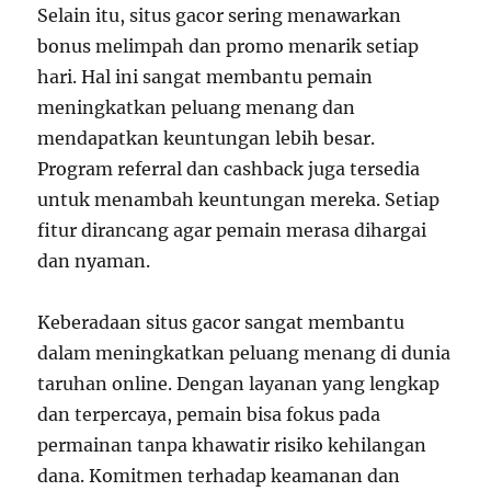
Selain itu, situs gacor sering menawarkan
bonus melimpah dan promo menarik setiap
hari. Hal ini sangat membantu pemain
meningkatkan peluang menang dan
mendapatkan keuntungan lebih besar.
Program referral dan cashback juga tersedia
untuk menambah keuntungan mereka. Setiap
fitur dirancang agar pemain merasa dihargai
dan nyaman.
Keberadaan situs gacor sangat membantu
dalam meningkatkan peluang menang di dunia
taruhan online. Dengan layanan yang lengkap
dan terpercaya, pemain bisa fokus pada
permainan tanpa khawatir risiko kehilangan
dana. Komitmen terhadap keamanan dan