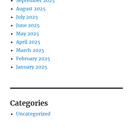
September 2025
August 2025
July 2025
June 2025
May 2025
April 2025
March 2025
February 2025
January 2025
Categories
Uncategorized