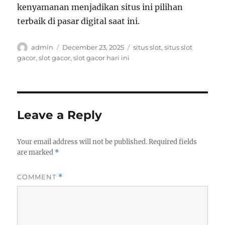
kenyamanan menjadikan situs ini pilihan
terbaik di pasar digital saat ini.
Author
Posted
Tags
admin
December 23, 2025
situs slot
,
situs slot
on
gacor
,
slot gacor
,
slot gacor hari ini
Leave a Reply
Your email address will not be published.
Required fields
are marked
*
COMMENT
*