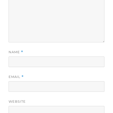
NAME
*
EMAIL
*
WEBSITE