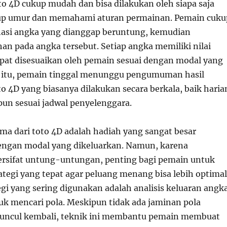
to 4D cukup mudah dan bisa dilakukan oleh siapa saja
up umur dan memahami aturan permainan. Pemain cuku
asi angka yang dianggap beruntung, kemudian
n pada angka tersebut. Setiap angka memiliki nilai
pat disesuaikan oleh pemain sesuai dengan modal yang
ah itu, pemain tinggal menunggu pengumuman hasil
o 4D yang biasanya dilakukan secara berkala, baik haria
n sesuai jadwal penyelenggara.
a dari toto 4D adalah hadiah yang sangat besar
engan modal yang dikeluarkan. Namun, karena
ersifat untung-untungan, penting bagi pemain untuk
tegi yang tepat agar peluang menang bisa lebih optimal
egi yang sering digunakan adalah analisis keluaran angk
k mencari pola. Meskipun tidak ada jaminan pola
muncul kembali, teknik ini membantu pemain membuat