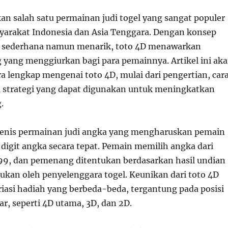
n salah satu permainan judi togel yang sangat populer
yarakat Indonesia dan Asia Tenggara. Dengan konsep
 sederhana namun menarik, toto 4D menawarkan
yang menggiurkan bagi para pemainnya. Artikel ini ak
 lengkap mengenai toto 4D, mulai dari pengertian, car
 strategi yang dapat digunakan untuk meningkatkan
.
jenis permainan judi angka yang mengharuskan pemain
igit angka secara tepat. Pemain memilih angka dari
9, dan pemenang ditentukan berdasarkan hasil undian
kukan oleh penyelenggara togel. Keunikan dari toto 4D
riasi hadiah yang berbeda-beda, tergantung pada posisi
r, seperti 4D utama, 3D, dan 2D.