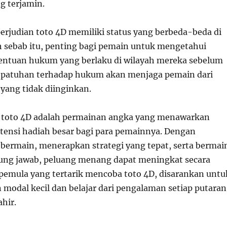
g terjamin.
erjudian toto 4D memiliki status yang berbeda-beda di
eh sebab itu, penting bagi pemain untuk mengetahui
tentuan hukum yang berlaku di wilayah mereka sebelum
Kepatuhan terhadap hukum akan menjaga pemain dari
ang tidak diinginkan.
 toto 4D adalah permainan angka yang menawarkan
tensi hadiah besar bagi para pemainnya. Dengan
ermain, menerapkan strategi yang tepat, serta bermai
ung jawab, peluang menang dapat meningkat secara
i pemula yang tertarik mencoba toto 4D, disarankan untu
modal kecil dan belajar dari pengalaman setiap putaran
hir.