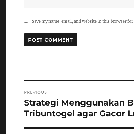
Save my name, email, and website in this browser for
Post
PREVIOUS
navigation
Strategi Menggunakan B
Previous
post:
Tribuntogel agar Gacor L