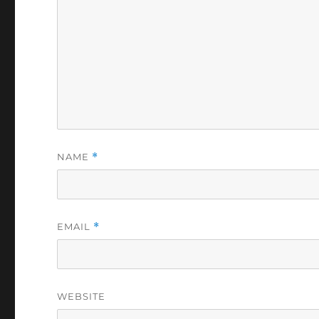
NAME
*
EMAIL
*
WEBSITE