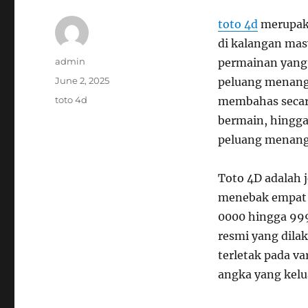
toto 4d
merupaka
di kalangan mas
Author
admin
permainan yang
Posted
June 2, 2025
peluang menang 
on
Tags
toto 4d
membahas secara
bermain, hingga
peluang menang
Toto 4D adalah 
menebak empat d
0000 hingga 999
resmi yang dila
terletak pada va
angka yang kelua