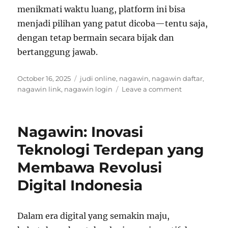
menikmati waktu luang, platform ini bisa
menjadi pilihan yang patut dicoba—tentu saja,
dengan tetap bermain secara bijak dan
bertanggung jawab.
Posted
Tags
October 16, 2025
judi online
,
nagawin
,
nagawin daftar
,
on
on
nagawin link
,
nagawin login
Leave a comment
Menemukan
Sensasi
Baru
Nagawin: Inovasi
dalam
Hiburan
Teknologi Terdepan yang
Interaktif
Membawa Revolusi
Modern
Digital Indonesia
Dalam era digital yang semakin maju,