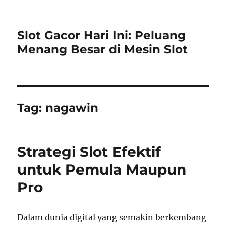
Slot Gacor Hari Ini: Peluang
Menang Besar di Mesin Slot
Tag:
nagawin
Strategi Slot Efektif
untuk Pemula Maupun
Pro
Dalam dunia digital yang semakin berkembang