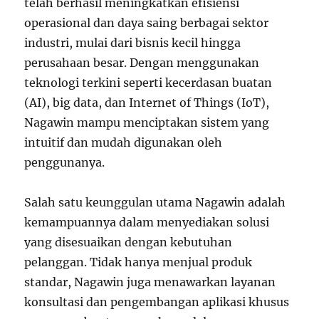
telah berhasil meningkatkan efisiensi
operasional dan daya saing berbagai sektor
industri, mulai dari bisnis kecil hingga
perusahaan besar. Dengan menggunakan
teknologi terkini seperti kecerdasan buatan
(AI), big data, dan Internet of Things (IoT),
Nagawin mampu menciptakan sistem yang
intuitif dan mudah digunakan oleh
penggunanya.
Salah satu keunggulan utama Nagawin adalah
kemampuannya dalam menyediakan solusi
yang disesuaikan dengan kebutuhan
pelanggan. Tidak hanya menjual produk
standar, Nagawin juga menawarkan layanan
konsultasi dan pengembangan aplikasi khusus