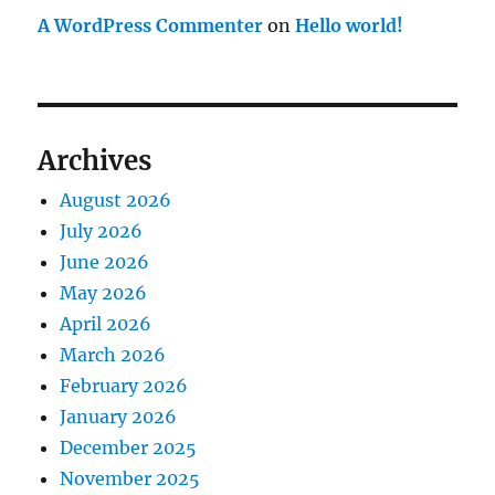
A WordPress Commenter
on
Hello world!
Archives
August 2026
July 2026
June 2026
May 2026
April 2026
March 2026
February 2026
January 2026
December 2025
November 2025