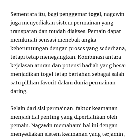
Sementara itu, bagi penggemar
togel
, nagawin
juga menyediakan sistem permainan yang
transparan dan mudah diakses. Pemain dapat
menikmati sensasi menebak angka
keberuntungan dengan proses yang sederhana,
tetapi tetap menegangkan. Kombinasi antara
kejelasan aturan dan potensi hadiah yang besar
menjadikan togel tetap bertahan sebagai salah
satu pilihan favorit dalam dunia permainan
daring.
Selain dari sisi permainan, faktor keamanan
menjadi hal penting yang diperhatikan oleh
pemain. Nagawin memahami hal ini dengan
menyediakan sistem keamanan yang terjamin,