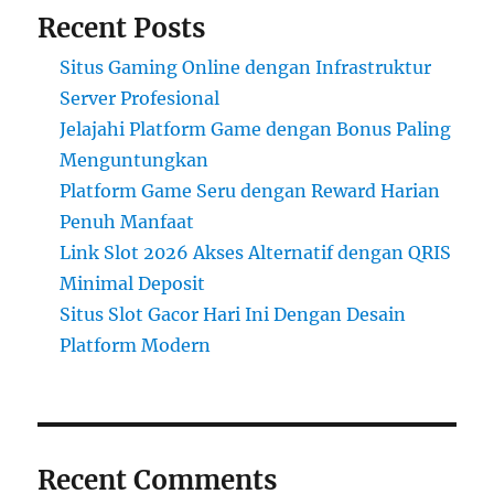
Recent Posts
Situs Gaming Online dengan Infrastruktur
Server Profesional
Jelajahi Platform Game dengan Bonus Paling
Menguntungkan
Platform Game Seru dengan Reward Harian
Penuh Manfaat
Link Slot 2026 Akses Alternatif dengan QRIS
Minimal Deposit
Situs Slot Gacor Hari Ini Dengan Desain
Platform Modern
Recent Comments