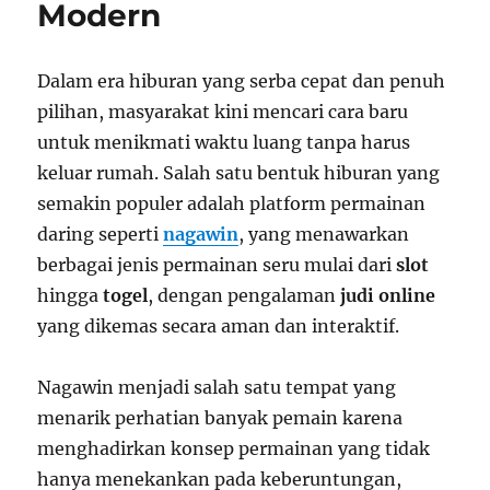
Modern
Pro
Dalam era hiburan yang serba cepat dan penuh
pilihan, masyarakat kini mencari cara baru
untuk menikmati waktu luang tanpa harus
keluar rumah. Salah satu bentuk hiburan yang
semakin populer adalah platform permainan
daring seperti
nagawin
, yang menawarkan
berbagai jenis permainan seru mulai dari
slot
hingga
togel
, dengan pengalaman
judi online
yang dikemas secara aman dan interaktif.
Nagawin menjadi salah satu tempat yang
menarik perhatian banyak pemain karena
menghadirkan konsep permainan yang tidak
hanya menekankan pada keberuntungan,