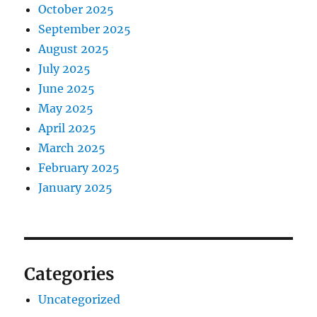
October 2025
September 2025
August 2025
July 2025
June 2025
May 2025
April 2025
March 2025
February 2025
January 2025
Categories
Uncategorized