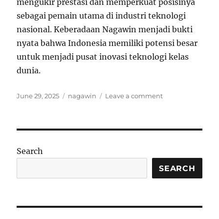
mengukir prestasi dan memperkuat posisinya
sebagai pemain utama di industri teknologi
nasional. Keberadaan Nagawin menjadi bukti
nyata bahwa Indonesia memiliki potensi besar
untuk menjadi pusat inovasi teknologi kelas
dunia.
Posted
Tags
on
June 29, 2025
nagawin
Leave a comment
on
Nagawin:
Inovasi
Teknologi
Terdepan
yang
Search
Membawa
Revolusi
SEARCH
Digital
Indonesia