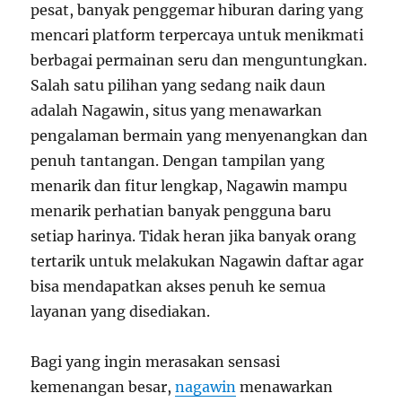
pesat, banyak penggemar hiburan daring yang
mencari platform terpercaya untuk menikmati
berbagai permainan seru dan menguntungkan.
Salah satu pilihan yang sedang naik daun
adalah Nagawin, situs yang menawarkan
pengalaman bermain yang menyenangkan dan
penuh tantangan. Dengan tampilan yang
menarik dan fitur lengkap, Nagawin mampu
menarik perhatian banyak pengguna baru
setiap harinya. Tidak heran jika banyak orang
tertarik untuk melakukan Nagawin daftar agar
bisa mendapatkan akses penuh ke semua
layanan yang disediakan.
Bagi yang ingin merasakan sensasi
kemenangan besar,
nagawin
menawarkan