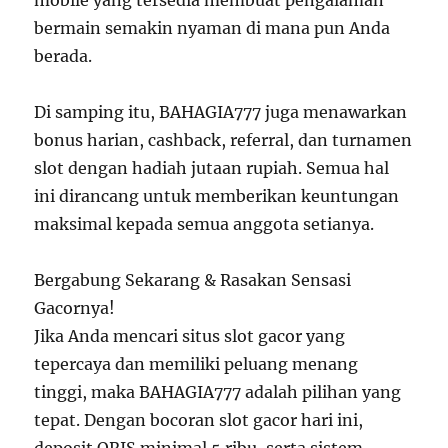
mobile yang tersedia membuat pengalaman
bermain semakin nyaman di mana pun Anda
berada.
Di samping itu, BAHAGIA777 juga menawarkan
bonus harian, cashback, referral, dan turnamen
slot dengan hadiah jutaan rupiah. Semua hal
ini dirancang untuk memberikan keuntungan
maksimal kepada semua anggota setianya.
Bergabung Sekarang & Rasakan Sensasi
Gacornya!
Jika Anda mencari situs slot gacor yang
tepercaya dan memiliki peluang menang
tinggi, maka BAHAGIA777 adalah pilihan yang
tepat. Dengan bocoran slot gacor hari ini,