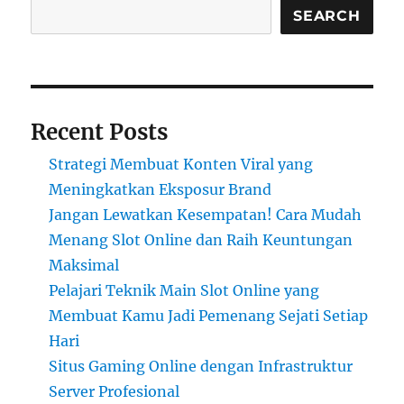
SEARCH
Recent Posts
Strategi Membuat Konten Viral yang
Meningkatkan Eksposur Brand
Jangan Lewatkan Kesempatan! Cara Mudah
Menang Slot Online dan Raih Keuntungan
Maksimal
Pelajari Teknik Main Slot Online yang
Membuat Kamu Jadi Pemenang Sejati Setiap
Hari
Situs Gaming Online dengan Infrastruktur
Server Profesional