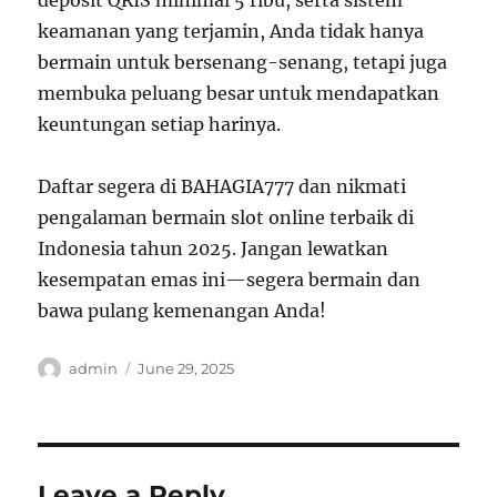
deposit QRIS minimal 5 ribu, serta sistem
keamanan yang terjamin, Anda tidak hanya
bermain untuk bersenang-senang, tetapi juga
membuka peluang besar untuk mendapatkan
keuntungan setiap harinya.
Daftar segera di BAHAGIA777 dan nikmati
pengalaman bermain slot online terbaik di
Indonesia tahun 2025. Jangan lewatkan
kesempatan emas ini—segera bermain dan
bawa pulang kemenangan Anda!
Author
Posted
admin
June 29, 2025
on
Leave a Reply