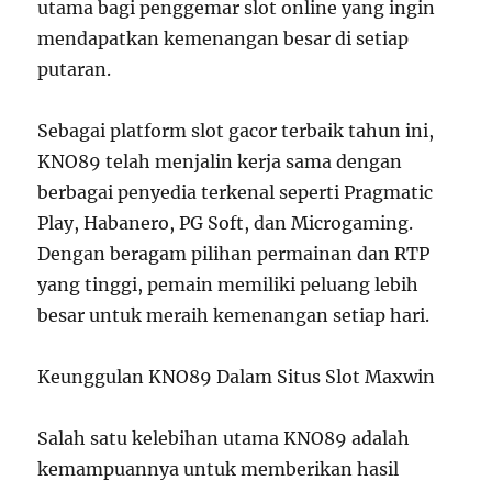
utama bagi penggemar slot online yang ingin
mendapatkan kemenangan besar di setiap
putaran.
Sebagai platform slot gacor terbaik tahun ini,
KNO89 telah menjalin kerja sama dengan
berbagai penyedia terkenal seperti Pragmatic
Play, Habanero, PG Soft, dan Microgaming.
Dengan beragam pilihan permainan dan RTP
yang tinggi, pemain memiliki peluang lebih
besar untuk meraih kemenangan setiap hari.
Keunggulan KNO89 Dalam Situs Slot Maxwin
Salah satu kelebihan utama KNO89 adalah
kemampuannya untuk memberikan hasil