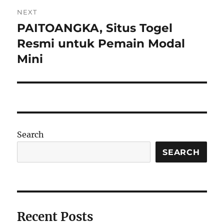
NEXT
PAITOANGKA, Situs Togel
Next
post:
Resmi untuk Pemain Modal
Mini
Search
SEARCH
Recent Posts