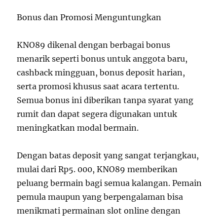
Bonus dan Promosi Menguntungkan
KNO89 dikenal dengan berbagai bonus
menarik seperti bonus untuk anggota baru,
cashback mingguan, bonus deposit harian,
serta promosi khusus saat acara tertentu.
Semua bonus ini diberikan tanpa syarat yang
rumit dan dapat segera digunakan untuk
meningkatkan modal bermain.
Dengan batas deposit yang sangat terjangkau,
mulai dari Rp5. 000, KNO89 memberikan
peluang bermain bagi semua kalangan. Pemain
pemula maupun yang berpengalaman bisa
menikmati permainan slot online dengan