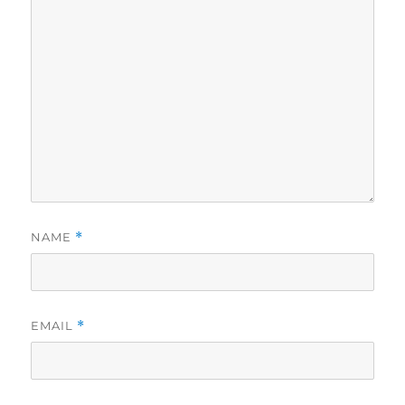
NAME
*
EMAIL
*