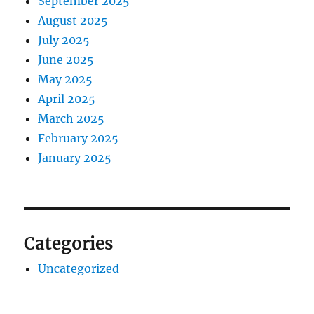
September 2025
August 2025
July 2025
June 2025
May 2025
April 2025
March 2025
February 2025
January 2025
Categories
Uncategorized