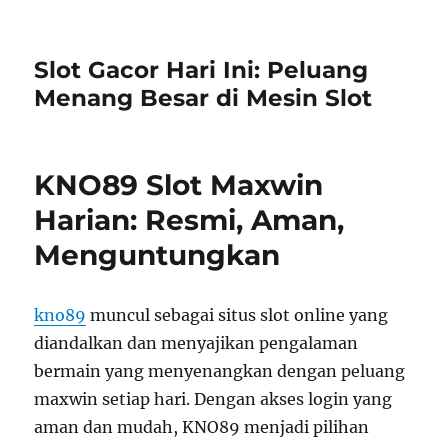
Slot Gacor Hari Ini: Peluang
Menang Besar di Mesin Slot
KNO89 Slot Maxwin
Harian: Resmi, Aman,
Menguntungkan
kno89
muncul sebagai situs slot online yang
diandalkan dan menyajikan pengalaman
bermain yang menyenangkan dengan peluang
maxwin setiap hari. Dengan akses login yang
aman dan mudah, KNO89 menjadi pilihan