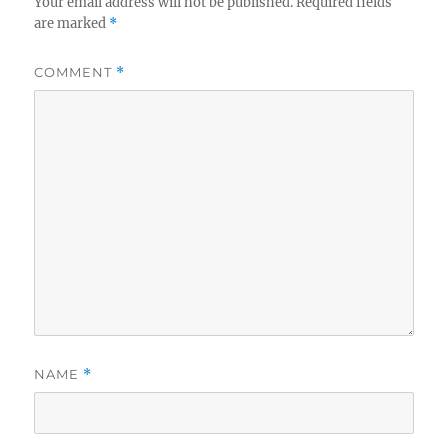
Your email address will not be published.
Required fields
are marked
*
COMMENT
*
NAME
*