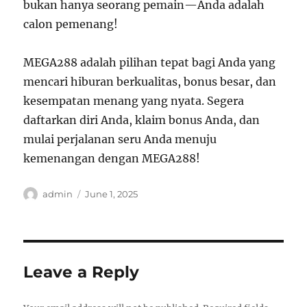
bukan hanya seorang pemain—Anda adalah
calon pemenang!
MEGA288 adalah pilihan tepat bagi Anda yang
mencari hiburan berkualitas, bonus besar, dan
kesempatan menang yang nyata. Segera
daftarkan diri Anda, klaim bonus Anda, dan
mulai perjalanan seru Anda menuju
kemenangan dengan MEGA288!
Author
Posted
admin
June 1, 2025
on
Leave a Reply