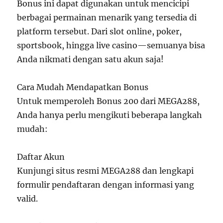
Bonus ini dapat digunakan untuk mencicipi
berbagai permainan menarik yang tersedia di
platform tersebut. Dari slot online, poker,
sportsbook, hingga live casino—semuanya bisa
Anda nikmati dengan satu akun saja!
Cara Mudah Mendapatkan Bonus
Untuk memperoleh Bonus 200 dari MEGA288,
Anda hanya perlu mengikuti beberapa langkah
mudah:
Daftar Akun
Kunjungi situs resmi MEGA288 dan lengkapi
formulir pendaftaran dengan informasi yang
valid.