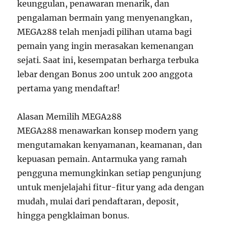
keunggulan, penawaran menarik, dan
pengalaman bermain yang menyenangkan,
MEGA288 telah menjadi pilihan utama bagi
pemain yang ingin merasakan kemenangan
sejati. Saat ini, kesempatan berharga terbuka
lebar dengan Bonus 200 untuk 200 anggota
pertama yang mendaftar!
Alasan Memilih MEGA288
MEGA288 menawarkan konsep modern yang
mengutamakan kenyamanan, keamanan, dan
kepuasan pemain. Antarmuka yang ramah
pengguna memungkinkan setiap pengunjung
untuk menjelajahi fitur-fitur yang ada dengan
mudah, mulai dari pendaftaran, deposit,
hingga pengklaiman bonus.