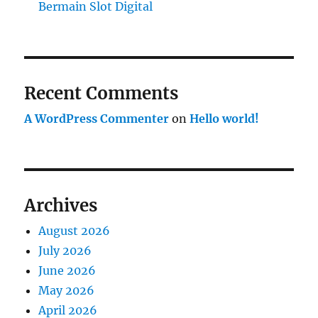
Bermain Slot Digital
Recent Comments
A WordPress Commenter
on
Hello world!
Archives
August 2026
July 2026
June 2026
May 2026
April 2026