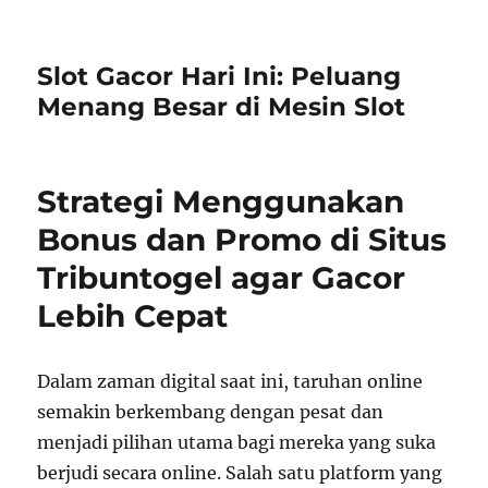
Slot Gacor Hari Ini: Peluang
Menang Besar di Mesin Slot
Strategi Menggunakan
Bonus dan Promo di Situs
Tribuntogel agar Gacor
Lebih Cepat
Dalam zaman digital saat ini, taruhan online
semakin berkembang dengan pesat dan
menjadi pilihan utama bagi mereka yang suka
berjudi secara online. Salah satu platform yang