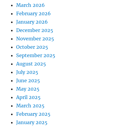
March 2026
February 2026
January 2026
December 2025
November 2025
October 2025
September 2025
August 2025
July 2025
June 2025
May 2025
April 2025
March 2025
February 2025
January 2025