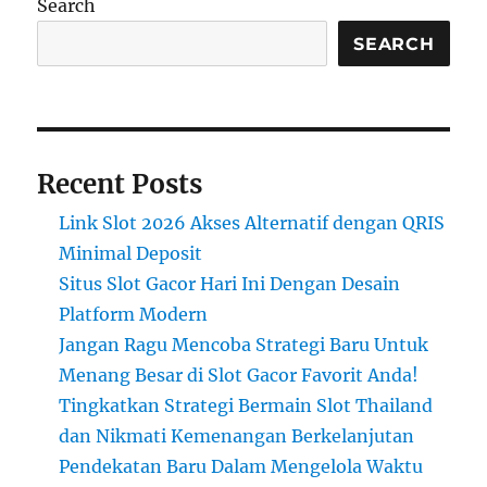
Search
SEARCH
Recent Posts
Link Slot 2026 Akses Alternatif dengan QRIS
Minimal Deposit
Situs Slot Gacor Hari Ini Dengan Desain
Platform Modern
Jangan Ragu Mencoba Strategi Baru Untuk
Menang Besar di Slot Gacor Favorit Anda!
Tingkatkan Strategi Bermain Slot Thailand
dan Nikmati Kemenangan Berkelanjutan
Pendekatan Baru Dalam Mengelola Waktu