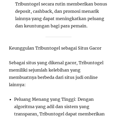
Tribuntogel secara rutin memberikan bonus
deposit, cashback, dan promosi menarik
lainnya yang dapat meningkatkan peluang
dan keuntungan bagi para pemain.
Keunggulan Tribuntogel sebagai Situs Gacor
Sebagai situs yang dikenal gacor, Tribuntogel
memiliki sejumlah kelebihan yang
membuatnya berbeda dari situs judi online
lainnya:
Peluang Menang yang Tinggi: Dengan
algoritma yang adil dan sistem yang
transparan, Tribuntogel dapat memberikan