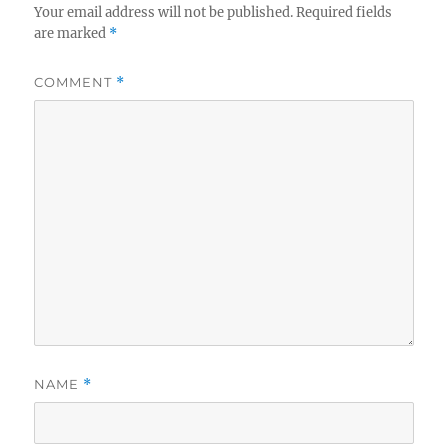
Your email address will not be published.
Required fields
are marked
*
COMMENT
*
NAME
*