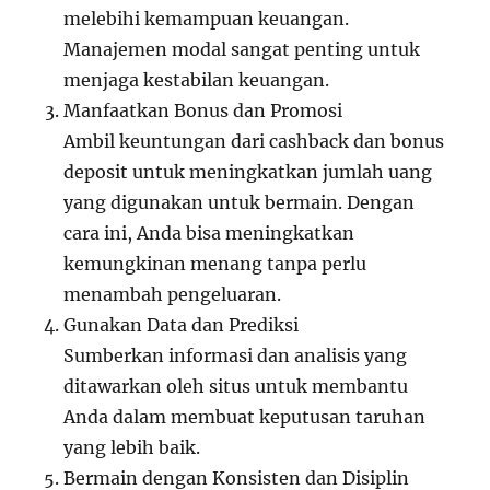
melebihi kemampuan keuangan.
Manajemen modal sangat penting untuk
menjaga kestabilan keuangan.
Manfaatkan Bonus dan Promosi
Ambil keuntungan dari cashback dan bonus
deposit untuk meningkatkan jumlah uang
yang digunakan untuk bermain. Dengan
cara ini, Anda bisa meningkatkan
kemungkinan menang tanpa perlu
menambah pengeluaran.
Gunakan Data dan Prediksi
Sumberkan informasi dan analisis yang
ditawarkan oleh situs untuk membantu
Anda dalam membuat keputusan taruhan
yang lebih baik.
Bermain dengan Konsisten dan Disiplin