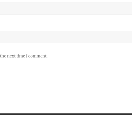
 the next time I comment.