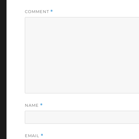
COMMENT
*
NAME
*
EMAIL
*