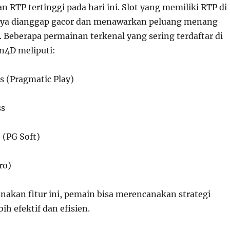
an RTP tertinggi pada hari ini. Slot yang memiliki RTP di
nya dianggap gacor dan menawarkan peluang menang
. Beberapa permainan terkenal yang sering terdaftar di
n4D meliputi:
s (Pragmatic Play)
ss
(PG Soft)
ro)
kan fitur ini, pemain bisa merencanakan strategi
ih efektif dan efisien.