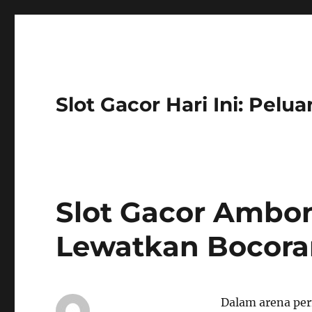
Slot Gacor Hari Ini: Pel
Slot Gacor Ambon
Lewatkan Bocora
Dalam arena perm