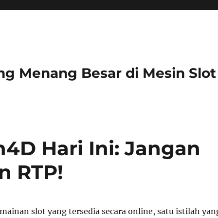
uang Menang Besar di Mesin Slot
4D Hari Ini: Jangan
n RTP!
ainan slot yang tersedia secara online, satu istilah yan