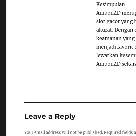
Kesimpulan
Ambon4D merupak
slot gacor yang
akurat. Dengan 
keamanan yang 
menjadi favorit 
lewatkan kesemp
Ambon4D sekar
Leave a Reply
Your email address will not be published.
Required fields