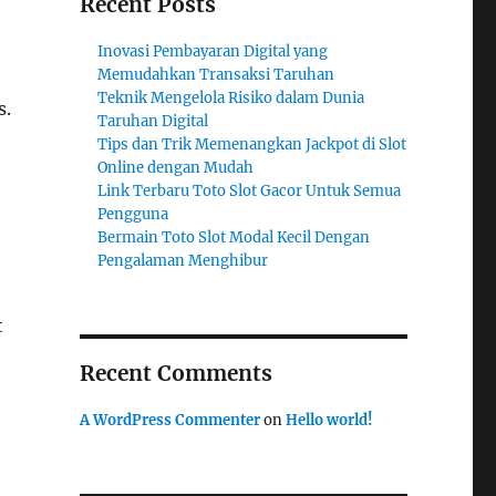
Recent Posts
Inovasi Pembayaran Digital yang
Memudahkan Transaksi Taruhan
Teknik Mengelola Risiko dalam Dunia
s.
Taruhan Digital
Tips dan Trik Memenangkan Jackpot di Slot
Online dengan Mudah
Link Terbaru Toto Slot Gacor Untuk Semua
Pengguna
Bermain Toto Slot Modal Kecil Dengan
Pengalaman Menghibur
t
Recent Comments
A WordPress Commenter
on
Hello world!