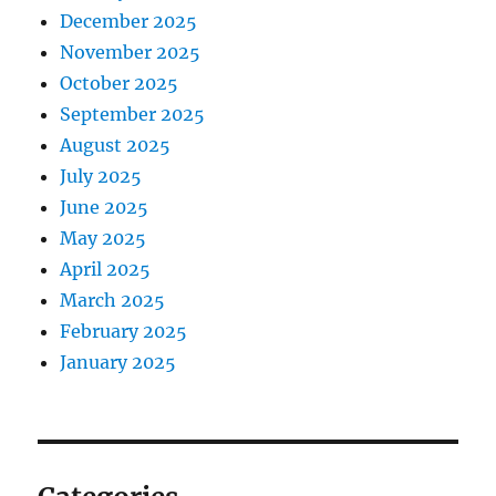
December 2025
November 2025
October 2025
September 2025
August 2025
July 2025
June 2025
May 2025
April 2025
March 2025
February 2025
January 2025