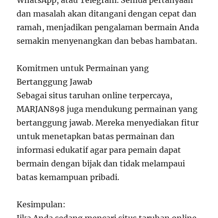
WhatsApp, atau Telegram. Semua pertanyaan
dan masalah akan ditangani dengan cepat dan
ramah, menjadikan pengalaman bermain Anda
semakin menyenangkan dan bebas hambatan.
Komitmen untuk Permainan yang
Bertanggung Jawab
Sebagai situs taruhan online terpercaya,
MARJAN898 juga mendukung permainan yang
bertanggung jawab. Mereka menyediakan fitur
untuk menetapkan batas permainan dan
informasi edukatif agar para pemain dapat
bermain dengan bijak dan tidak melampaui
batas kemampuan pribadi.
Kesimpulan: