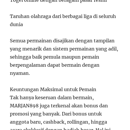
Togel online dengan beragam pasar resmi
Taruhan olahraga dari berbagai liga di seluruh
dunia
Semua permainan disajikan dengan tampilan
yang menarik dan sistem permainan yang adil,
sehingga baik pemula maupun pemain
berpengalaman dapat bermain dengan
nyaman.
Keuntungan Maksimal untuk Pemain
Tak hanya keseruan dalam bermain,
MARJAN898 juga terkenal akan bonus dan
promosi yang banyak. Dari bonus untuk
anggota baru, cashback, rollingan, hingga