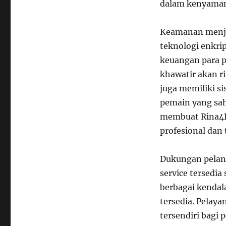
dalam kenyamana
Keamanan menjad
teknologi enkrip
keuangan para p
khawatir akan ri
juga memiliki s
pemain yang sah
membuat Rina4D 
profesional dan 
Dukungan pelang
service tersedi
berbagai kendal
tersedia. Pelaya
tersendiri bag