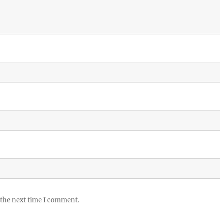
 the next time I comment.