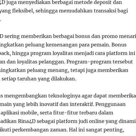
D juga menyediakan berbagai metode deposit dan
yang fleksibel, sehingga memudahkan transaksi bagi
.
a4D sering memberikan berbagai bonus dan promo menar
ingkatkan peluang kemenangan para pemain. Bonus
ack, hingga program loyalitas menjadi cara platform ini
n dan loyalitas pelanggan. Program-program tersebut
ningkatkan peluang menang, tetapi juga memberikan
m setiap taruhan yang dilakukan.
rus mengembangkan teknologinya agar dapat memberik
ain yang lebih inovatif dan interaktif. Penggunaan
 aplikasi mobile, serta fitur-fitur terbaru dalam
dikan Rina4D sebagai platform judi online yang dinami
ikuti perkembangan zaman. Hal ini sangat penting,