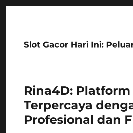
Slot Gacor Hari Ini: Pel
Rina4D: Platform
Terpercaya deng
Profesional dan 