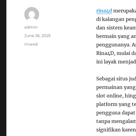
rina4d
merupakan
di kalangan pen
Author
admin
dan sistem kea
Posted
June 26, 2025
bermain yang a
on
Tags
rina4d
penggunanya. Ar
Rina4D, mulai d
ini layak menjad
Sebagai situs ju
permainan yang 
slot online, hi
platform yang t
pengguna dapat
tanpa mengalami 
signifikan kare