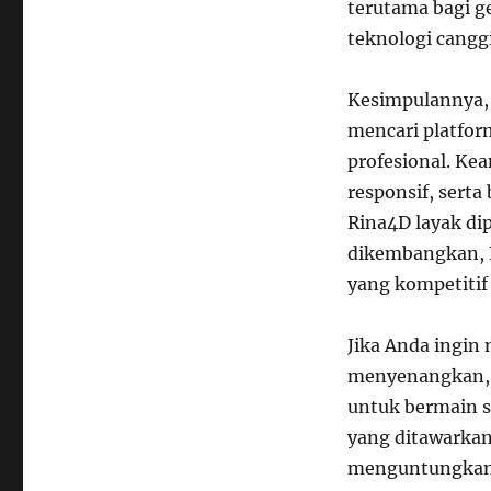
terutama bagi 
teknologi canggi
Kesimpulannya, 
mencari platfor
profesional. Ke
responsif, sert
Rina4D layak di
dikembangkan, R
yang kompetitif
Jika Anda ingin
menyenangkan, R
untuk bermain s
yang ditawarkan
menguntungkan