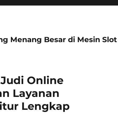
uang Menang Besar di Mesin Slot
 Judi Online
an Layanan
Fitur Lengkap