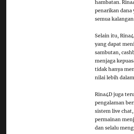
hambatan. Rina4
penarikan dana 
semua kalangan
Selain itu, Rin
yang dapat men
sambutan, cashb
menjaga kepuasa
tidak hanya me
nilai lebih dala
Rina4D juga te
pengalaman berm
sistem live chat,
permainan menja
dan selalu meng