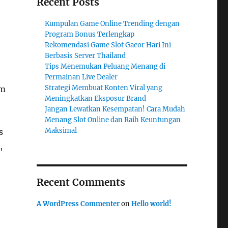
Recent Posts
Kumpulan Game Online Trending dengan
Program Bonus Terlengkap
Rekomendasi Game Slot Gacor Hari Ini
Berbasis Server Thailand
Tips Menemukan Peluang Menang di
Permainan Live Dealer
Strategi Membuat Konten Viral yang
rm
Meningkatkan Eksposur Brand
Jangan Lewatkan Kesempatan! Cara Mudah
Menang Slot Online dan Raih Keuntungan
Maksimal
s
,
Recent Comments
A WordPress Commenter
on
Hello world!