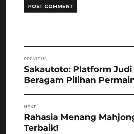
Post
PREVIOUS
navigation
Sakautoto: Platform Jud
Previous
post:
Beragam Pilihan Permai
NEXT
Rahasia Menang Mahjong 
Next
post:
Terbaik!