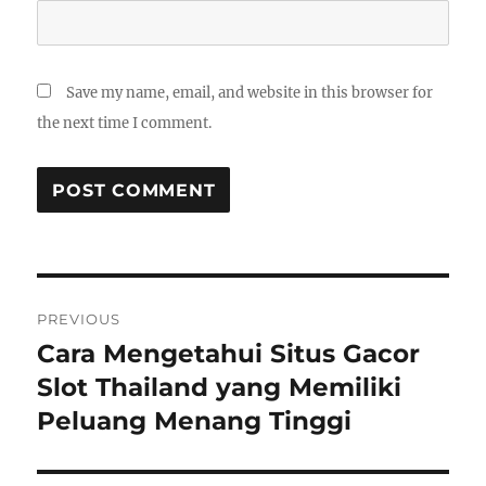
Save my name, email, and website in this browser for
the next time I comment.
Post
PREVIOUS
navigation
Cara Mengetahui Situs Gacor
Previous
post:
Slot Thailand yang Memiliki
Peluang Menang Tinggi