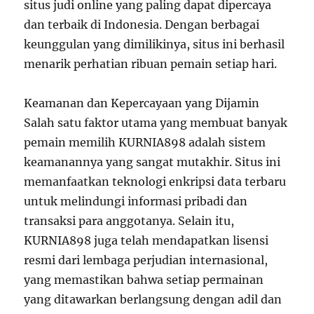
situs judi online yang paling dapat dipercaya
dan terbaik di Indonesia. Dengan berbagai
keunggulan yang dimilikinya, situs ini berhasil
menarik perhatian ribuan pemain setiap hari.
Keamanan dan Kepercayaan yang Dijamin
Salah satu faktor utama yang membuat banyak
pemain memilih KURNIA898 adalah sistem
keamanannya yang sangat mutakhir. Situs ini
memanfaatkan teknologi enkripsi data terbaru
untuk melindungi informasi pribadi dan
transaksi para anggotanya. Selain itu,
KURNIA898 juga telah mendapatkan lisensi
resmi dari lembaga perjudian internasional,
yang memastikan bahwa setiap permainan
yang ditawarkan berlangsung dengan adil dan