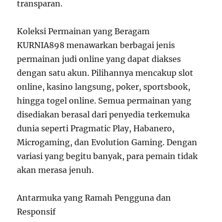
transparan.
Koleksi Permainan yang Beragam
KURNIA898 menawarkan berbagai jenis
permainan judi online yang dapat diakses
dengan satu akun. Pilihannya mencakup slot
online, kasino langsung, poker, sportsbook,
hingga togel online. Semua permainan yang
disediakan berasal dari penyedia terkemuka
dunia seperti Pragmatic Play, Habanero,
Microgaming, dan Evolution Gaming. Dengan
variasi yang begitu banyak, para pemain tidak
akan merasa jenuh.
Antarmuka yang Ramah Pengguna dan
Responsif