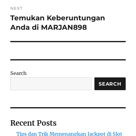
NEXT
Temukan Keberuntungan
Next
post:
Anda di MARJAN898
Search
SEARCH
Recent Posts
Tips dan Trik Memenangkan Jackpot di Slot