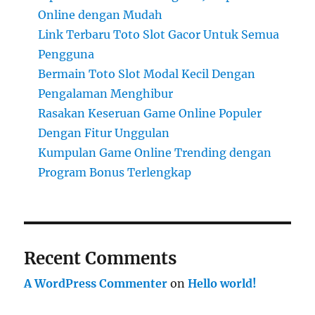
Online dengan Mudah
Link Terbaru Toto Slot Gacor Untuk Semua
Pengguna
Bermain Toto Slot Modal Kecil Dengan
Pengalaman Menghibur
Rasakan Keseruan Game Online Populer
Dengan Fitur Unggulan
Kumpulan Game Online Trending dengan
Program Bonus Terlengkap
Recent Comments
A WordPress Commenter
on
Hello world!